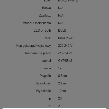
kolor
PURE WHITE
Barwa
N/A
Zasilacz
N/A
Diffuser Opal/Prisma
N/A
LED or Bulb
BULB
Moc
MAX 25W
Napięcie/prąd wejściowy
220-240 V
Temperatura pracy
-25to 45°C
materiał
GYPSUM
waga
1kg
Długość
8.5cm
Szerokość
20cm
Wysokość
12cm
ip
20
IK
2