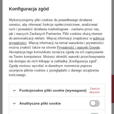
Klasa Energetyczna
-
Konfiguracja zgód
kWh/1000h
N/A
Wykorzystujemy pliki cookies do prawidłowego działania
Potrzebujesz pomocy? Masz pytania?
serwisu, aby oferować funkcje społecznościowe, analizować
ruch i prowadzić działania marketingowe - zarówno przez nas,
Zadaj pytanie a my odpowiemy niezwłocznie,
jak i naszych Zaufanych Partnerów. Pliki cookies służą również
Zadaj pytanie
najciekawsze pytania i odpowiedzi publikując
do personalizacji reklam. Więcej informacji znajdziesz w
polityce
dla innych.
prywatności
. Więcej informacji na temat warunków i prywatności
można znaleźć także na stronie
Prywatność i warunki Google
.
Akceptacja tego komunikatu oznacza zgodę na ich zapisywanie
na Twoim komputerze. Możesz określić warunki przechowywania
Napisz swoją opinię
lub dostępu do nich klikając w zakładkę „Konfiguracja zgód”.
Zgodę możesz wycofać w dowolnym momencie poprzez
usunięcie plików cookies z przeglądarki z danego urządzenia
Twoja ocena:
końcowego.
5/5
Rabat 10%
Zawsze
Funkcjonalne pliki cookie (wymagane)
aktywne
Treść twojej opinii
Analityczne pliki cookie