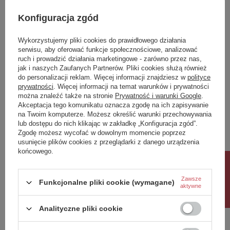
Klasa Energetyczna
F
Konfiguracja zgód
kWh/1000h
17
Wykorzystujemy pliki cookies do prawidłowego działania
Potrzebujesz pomocy? Masz pytania?
serwisu, aby oferować funkcje społecznościowe, analizować
ruch i prowadzić działania marketingowe - zarówno przez nas,
Zadaj pytanie a my odpowiemy niezwłocznie,
jak i naszych Zaufanych Partnerów. Pliki cookies służą również
Zadaj pytanie
najciekawsze pytania i odpowiedzi publikując
do personalizacji reklam. Więcej informacji znajdziesz w
polityce
dla innych.
prywatności
. Więcej informacji na temat warunków i prywatności
można znaleźć także na stronie
Prywatność i warunki Google
.
Akceptacja tego komunikatu oznacza zgodę na ich zapisywanie
na Twoim komputerze. Możesz określić warunki przechowywania
Napisz swoją opinię
lub dostępu do nich klikając w zakładkę „Konfiguracja zgód”.
Zgodę możesz wycofać w dowolnym momencie poprzez
usunięcie plików cookies z przeglądarki z danego urządzenia
Twoja ocena:
końcowego.
5/5
Rabat 10%
Zawsze
Funkcjonalne pliki cookie (wymagane)
aktywne
Treść twojej opinii
Analityczne pliki cookie