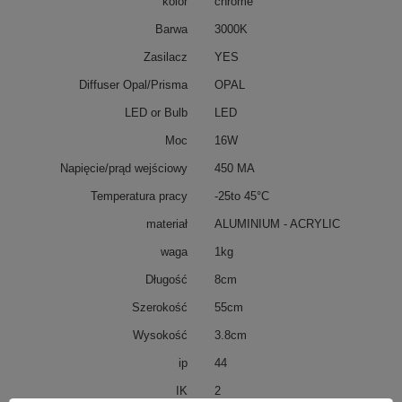
kolor
chrome
Barwa
3000K
Zasilacz
YES
Diffuser Opal/Prisma
OPAL
LED or Bulb
LED
Moc
16W
Napięcie/prąd wejściowy
450 MA
Temperatura pracy
-25to 45°C
materiał
ALUMINIUM - ACRYLIC
waga
1kg
Długość
8cm
Szerokość
55cm
Wysokość
3.8cm
ip
44
IK
2