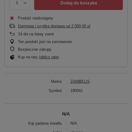
Dodaj do koszyka
Produkt niedostępny
Darmowa i szybka dostawa
od
2 000,00 zł
14
dni na łatwy zwrot
Ten produkt jest na zamówienie
Bezpieczne zakupy
Kup na raty (
oblicz ratę
)
Marka
ZAMBELIS
Symbol
180041
N/A
Kąt padania światła
N/A