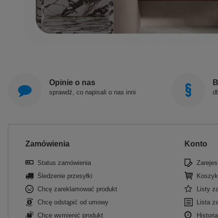
Opinie o nas
B
sprawdź, co napisali o nas inni
d
Zamówienia
Konto
Status zamówienia
Zarejest
Śledzenie przesyłki
Koszyk
Chcę zareklamować produkt
Listy 
Chcę odstąpić od umowy
Lista z
Chcę wymienić produkt
Historia