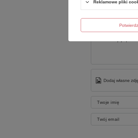
Reklamowe pliki coo
Potwier
Treść twojej opinii
Dodaj własne zdję
Twoje imię
Twój email