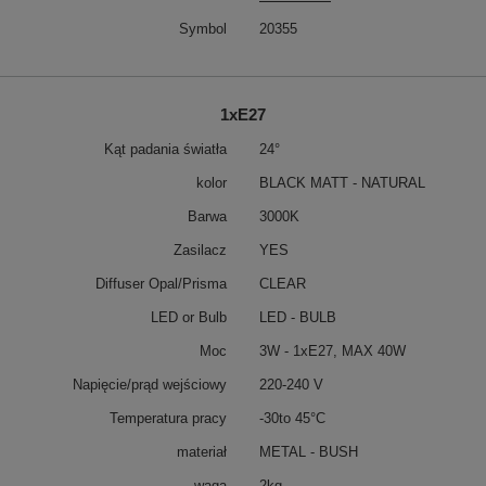
Symbol
20355
1xE27
Kąt padania światła
24°
kolor
BLACK MATT - NATURAL
Barwa
3000K
Zasilacz
YES
Diffuser Opal/Prisma
CLEAR
LED or Bulb
LED - BULB
Moc
3W - 1xE27, MAX 40W
Napięcie/prąd wejściowy
220-240 V
Temperatura pracy
-30to 45°C
materiał
METAL - BUSH
waga
2kg