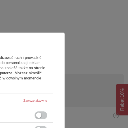
alizować ruch i prowadzić
do personalizacji reklam.
na znaleźć także na stronie
puterze. Możesz określić
fać w dowolnym momencie
Rabat 10%
pytanie
Zawsze aktywne