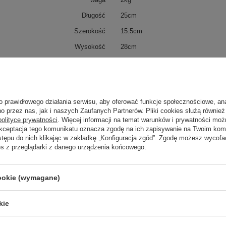
Długość
25cm
Szerokość
15.5cm
Wysokość
28cm
ip
20
IK
2
Klasa Energetyczna
G
o prawidłowego działania serwisu, aby oferować funkcje społecznościowe, an
kWh/1000h
3
o przez nas, jak i naszych Zaufanych Partnerów. Pliki cookies służą również 
polityce prywatności
. Więcej informacji na temat warunków i prywatności moż
Akceptacja tego komunikatu oznacza zgodę na ich zapisywanie na Twoim kom
stępu do nich klikając w zakładkę „Konfiguracja zgód”. Zgodę możesz wyco
es z przeglądarki z danego urządzenia końcowego.
trzebujesz pomocy? Masz pytania?
Zadaj 
ezwłocznie, najciekawsze pytania i odpowiedzi publikując dla
innych.
cookie (wymagane)
kie
Napisz swoją opinię