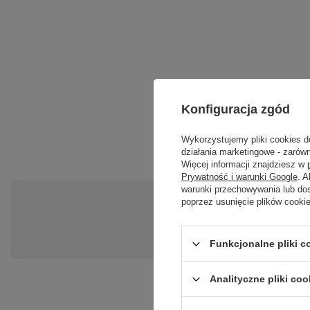
Konfiguracja zgód
Wykorzystujemy pliki cookies d
działania marketingowe - zarówn
Więcej informacji znajdziesz w
Prywatność i warunki Google
. 
warunki przechowywania lub do
poprzez usunięcie plików cooki
Po
Zadaj pytanie a my odpowiemy ni
Funkcjonalne pliki 
Analityczne pliki coo