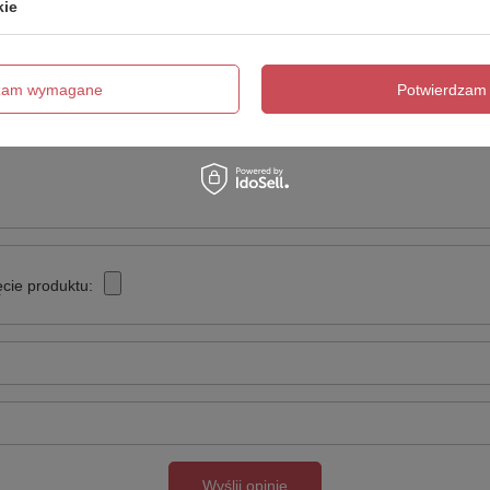
kie
Twoja ocena:
5/5
dzam wymagane
Potwierdzam 
cie produktu:
Wyślij opinię