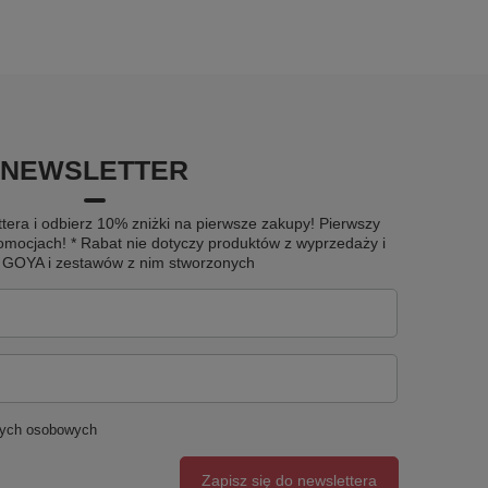
NEWSLETTER
tera i odbierz 10% zniżki na pierwsze zakupy! Pierwszy
omocjach! * Rabat nie dotyczy produktów z wyprzedaży i
u GOYA i zestawów z nim stworzonych
nych osobowych
Zapisz się do newslettera