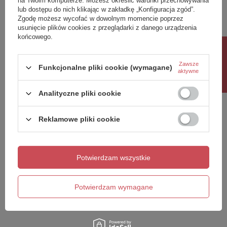
na Twoim komputerze. Możesz określić warunki przechowywania
lub dostępu do nich klikając w zakładkę „Konfiguracja zgód”.
Zgodę możesz wycofać w dowolnym momencie poprzez
Treść twojej opinii
usunięcie plików cookies z przeglądarki z danego urządzenia
końcowego.
Rabat 10%
Zawsze
Funkcjonalne pliki cookie (wymagane)
aktywne
Dodaj własne zdjęcie produktu:
Analityczne pliki cookie
Reklamowe pliki cookie
Twoje imię
Potwierdzam wszystkie
Twój email
Potwierdzam wymagane
Wyślij opinię