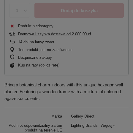
Dodaj do koszyka
Produkt niedostępny
Darmowa i szybka dostawa
od
2 000,00 zł
14
dni na łatwy zwrot
Ten produkt jest na zamówienie
Bezpieczne zakupy
Kup na raty (
oblicz ratę
)
Bring a botanical charm indoors with this unique hexagon wall
planter. Featuring a wooden frame with a mixture of coloured
agave succulents.
Marka
Gallery Direct
Podmiot odpowiedzialny za ten
Lighting Brands
Więcej
produkt na terenie UE