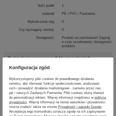
Ilość pudeł
1
materiał
PE / PVC / Paulownia
Wykończenie nóg
0
Czy wymagany montaż
0
Dostępność
Produkt na zamówienie! Zapytaj
o czas oczekiwania i dostępność
produktu.
Potrzebujesz pomocy? Masz pytania?
Zadaj pytanie a my odpowiemy niezwłocznie,
Konfiguracja zgód
Zadaj pytanie
najciekawsze pytania i odpowiedzi publikując
dla innych.
Wykorzystujemy pliki cookies do prawidłowego działania
serwisu, aby oferować funkcje społecznościowe, analizować
ruch i prowadzić działania marketingowe - zarówno przez nas,
Napisz swoją opinię
jak i naszych Zaufanych Partnerów. Pliki cookies służą również
do personalizacji reklam. Więcej informacji znajdziesz w
polityce
prywatności
. Więcej informacji na temat warunków i prywatności
można znaleźć także na stronie
Prywatność i warunki Google
.
Twoja ocena:
Akceptacja tego komunikatu oznacza zgodę na ich zapisywanie
5/5