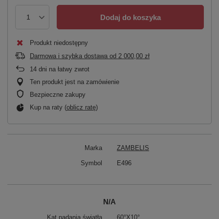
Dodaj do koszyka
Produkt niedostępny
Darmowa i szybka dostawa
od
2 000,00 zł
14
dni na łatwy zwrot
Ten produkt jest na zamówienie
Bezpieczne zakupy
Kup na raty (
oblicz ratę
)
Marka
ZAMBELIS
Symbol
E496
N/A
Kąt padania światła
60°Χ10°