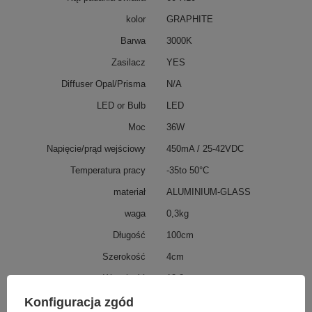
kolor
GRAPHITE
Barwa
3000K
Zasilacz
YES
Diffuser Opal/Prisma
N/A
LED or Bulb
LED
Moc
36W
Napięcie/prąd wejściowy
450mA / 25-42VDC
Temperatura pracy
-35to 50°C
materiał
ALUMINIUM-GLASS
waga
0,3kg
Długość
100cm
Szerokość
4cm
Wysokość
12,3cm
ip
65
Konfiguracja zgód