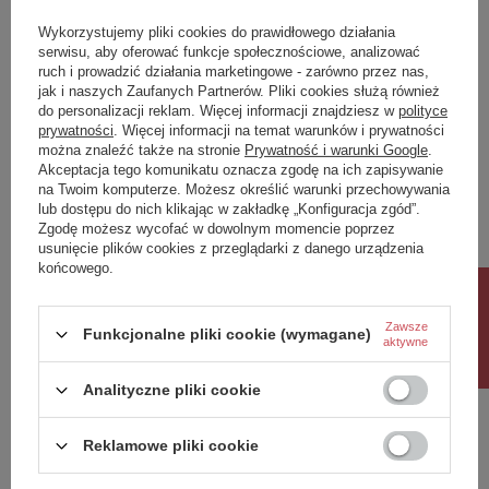
IK
4
Wykorzystujemy pliki cookies do prawidłowego działania
Klasa Energetyczna
G
serwisu, aby oferować funkcje społecznościowe, analizować
ruch i prowadzić działania marketingowe - zarówno przez nas,
kWh/1000h
36
jak i naszych Zaufanych Partnerów. Pliki cookies służą również
do personalizacji reklam. Więcej informacji znajdziesz w
polityce
prywatności
. Więcej informacji na temat warunków i prywatności
Potrzebujesz pomocy? Masz pytania?
można znaleźć także na stronie
Prywatność i warunki Google
.
Zadaj pytanie a my odpowiemy niezwłocznie,
Akceptacja tego komunikatu oznacza zgodę na ich zapisywanie
Zadaj pytanie
najciekawsze pytania i odpowiedzi publikując
na Twoim komputerze. Możesz określić warunki przechowywania
dla innych.
lub dostępu do nich klikając w zakładkę „Konfiguracja zgód”.
Zgodę możesz wycofać w dowolnym momencie poprzez
usunięcie plików cookies z przeglądarki z danego urządzenia
końcowego.
Napisz swoją opinię
Rabat 10%
Zawsze
Funkcjonalne pliki cookie (wymagane)
Twoja ocena:
aktywne
5/5
Analityczne pliki cookie
Treść twojej opinii
Reklamowe pliki cookie