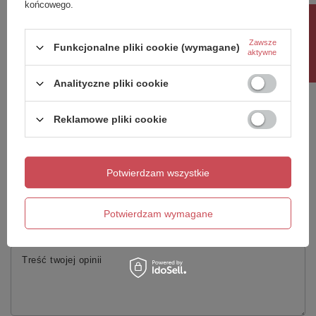
końcowego.
369,00 
Rabat 10%
Zawsze
Funkcjonalne pliki cookie (wymagane)
aktywne
Potrzebujesz pomocy? Masz pytania?
Analityczne pliki cookie
Zadaj pytanie a my odpowiemy niezwłocznie,
Zadaj pytanie
najciekawsze pytania i odpowiedzi publikując
dla innych.
Reklamowe pliki cookie
Napisz swoją opinię
Potwierdzam wszystkie
Twoja ocena:
5/5
Potwierdzam wymagane
Treść twojej opinii