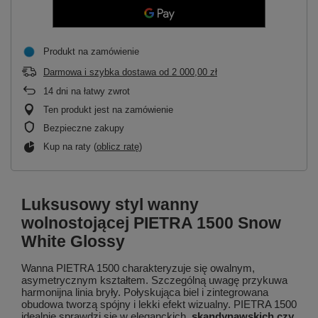
Produkt na zamówienie
Darmowa i szybka dostawa
od
2 000,00 zł
14
dni na łatwy zwrot
Ten produkt jest na zamówienie
Bezpieczne zakupy
Kup na raty (
oblicz ratę
)
Luksusowy styl wanny
wolnostojącej PIETRA 1500 Snow
White Glossy
Wanna PIETRA 1500 charakteryzuje się owalnym,
asymetrycznym kształtem. Szczególną uwagę przykuwa
harmonijna linia bryły. Połyskująca biel i zintegrowana
obudowa tworzą spójny i lekki efekt wizualny. PIETRA 1500
idealnie sprawdzi się w eleganckich,
skandynawskich czy