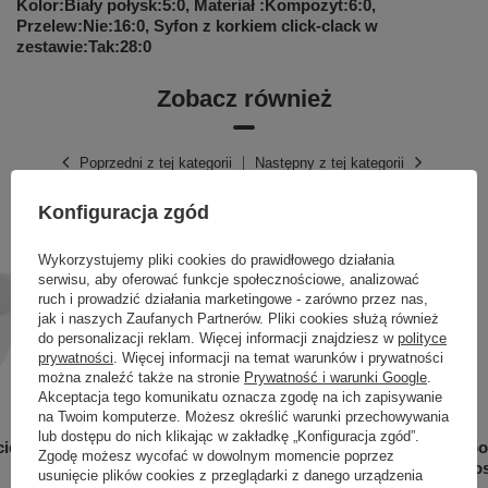
Kolor:Biały połysk:5:0, Materiał :Kompozyt:6:0,
Przelew:Nie:16:0, Syfon z korkiem click-clack w
zestawie:Tak:28:0
Zobacz również
Poprzedni z tej kategorii
Następny z tej kategorii
Konfiguracja zgód
Wykorzystujemy pliki cookies do prawidłowego działania
serwisu, aby oferować funkcje społecznościowe, analizować
ruch i prowadzić działania marketingowe - zarówno przez nas,
jak i naszych Zaufanych Partnerów. Pliki cookies służą również
do personalizacji reklam. Więcej informacji znajdziesz w
polityce
prywatności
. Więcej informacji na temat warunków i prywatności
można znaleźć także na stronie
Prywatność i warunki Google
.
Akceptacja tego komunikatu oznacza zgodę na ich zapisywanie
na Twoim komputerze. Możesz określić warunki przechowywania
lub dostępu do nich klikając w zakładkę „Konfiguracja zgód”.
cienna
Miska wisząca WC z Deską Loso
Stelaż p
Zgodę możesz wycofać w dowolnym momencie poprzez
niepełno
usunięcie plików cookies z przeglądarki z danego urządzenia
899,00 zł
/
szt.