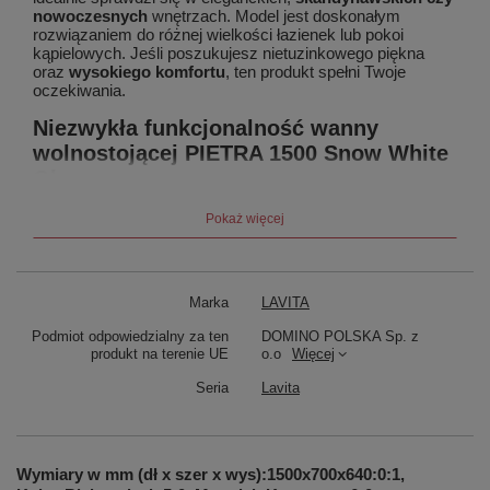
nowoczesnych
wnętrzach. Model jest doskonałym
rozwiązaniem do różnej wielkości łazienek lub pokoi
kąpielowych. Jeśli poszukujesz nietuzinkowego piękna
oraz
wysokiego komfortu
, ten produkt spełni Twoje
oczekiwania.
Niezwykła funkcjonalność wanny
wolnostojącej PIETRA 1500 Snow White
Glossy
Wanna wolnostojąca PIETRA posiada w komplecie stelaż
Pokaż więcej
poziomujący, nóżki oraz syfon z korkiem click-clack,
gwarantujący szybkie zamykanie i otwieranie odpływu.
Przemyślana konstrukcja wanny, poparta wieloletnim
doświadczeniem zespołu projektowego, zapewnia
Marka
LAVITA
wyjątkową wygodę i odprężenie podczas kąpieli.
Wanna
PIETRA
została wykonana z cenionego materiału jakim
Podmiot odpowiedzialny za ten
DOMINO POLSKA Sp. z
jest kompozyt, który jest odporny na powstawanie
produkt na terenie UE
o.o
Więcej
zarysowań i odbarwień. Specjalna powłoka chroni przed
osadzaniem się bakterii i osadu. Wanna posiada
Seria
Lavita
pogrubione dno, które zapewnia trwałość i wytrzymałość
produktu. Wybierając model PIETRA 1500 możesz cieszyć
się jego walorami estetycznymi i funkcjonalnymi przez
wiele lat.
Wymiary w mm (dł x szer x wys):1500x700x640:0:1,