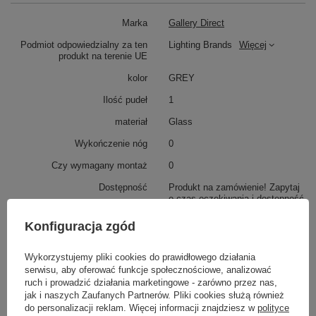
Marka
Gallery Direct
Podmiot odpowiedzialny za ten
Lighting Brands
Więcej
produkt na terenie UE
kolor
GREY
Ilość pudeł
1
materiał
Glass
Wykończenie nóg
0
Czy wymagany montaż
0
Dostępność
Produkt na zamówienie! Zapytaj
o czas oczekiwania i dostępność
produktu.
Konfiguracja zgód
Potrzebujesz pomocy? Masz pytania?
Wykorzystujemy pliki cookies do prawidłowego działania
Zadaj pytanie a my odpowiemy niezwłocznie,
serwisu, aby oferować funkcje społecznościowe, analizować
Zadaj pytanie
najciekawsze pytania i odpowiedzi publikując
ruch i prowadzić działania marketingowe - zarówno przez nas,
dla innych.
jak i naszych Zaufanych Partnerów. Pliki cookies służą również
do personalizacji reklam. Więcej informacji znajdziesz w
polityce