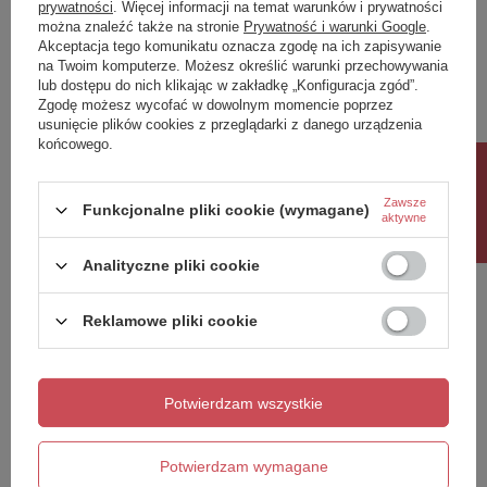
prywatności
. Więcej informacji na temat warunków i prywatności
Napisz swoją opinię
można znaleźć także na stronie
Prywatność i warunki Google
.
Akceptacja tego komunikatu oznacza zgodę na ich zapisywanie
na Twoim komputerze. Możesz określić warunki przechowywania
lub dostępu do nich klikając w zakładkę „Konfiguracja zgód”.
Twoja ocena:
Zgodę możesz wycofać w dowolnym momencie poprzez
5/5
usunięcie plików cookies z przeglądarki z danego urządzenia
końcowego.
Rabat 10%
Treść twojej opinii
Zawsze
Funkcjonalne pliki cookie (wymagane)
aktywne
Analityczne pliki cookie
Reklamowe pliki cookie
Dodaj własne zdjęcie produktu:
Potwierdzam wszystkie
Twoje imię
Potwierdzam wymagane