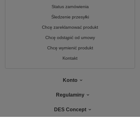
Status zamówienia
Śledzenie przesyłki
Chcę zareklamować produkt
Chcę odstąpić od umowy
Chcę wymienić produkt
Kontakt
Konto
Regulaminy
DES Concept
W sklepie prezentujemy ceny brutto (z VAT).
Stawki VAT dla konsumentów z
kraju:
Polska
.