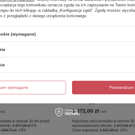
Akceptacja tego komunikatu oznacza zgodę na ich zapisywanie na Twoim kom
stępu do nich klikając w zakładkę „Konfiguracja zgód”. Zgodę możesz wyco
es z przeglądarki z danego urządzenia końcowego.
cookie (wymagane)
kie
kie
OKAZJA
 nawannowy NESTA
NZ4 Parawan nawannowy NE
dzam wymagane
Potwierdzam 
USHED stały U 90x140
GUNMETAL BRUSHED stały U
8mm Active Shield 2.0 -
szkło czyste 8mm Active Shiel
KĄTOWY
równoległy
1 372,00 zł
szt.
/
szt.
oduktu w okresie 30 dni przed
Najniższa cena produktu w okresie 30
bniżki:
1 877,00 zł
0%
wprowadzeniem obniżki:
1 372,00 zł
2 308,71 zł
-19%
Cena regularna:
1 687,56 zł
-19%