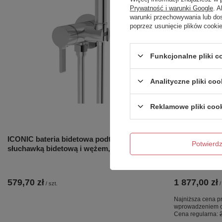
Prywatność i warunki Google
. 
warunki przechowywania lub do
poprzez usunięcie plików cooki
Funkcjonalne pliki 
Analityczne pliki coo
Reklamowe pliki coo
OKAZJA
ICONIC bateria bidetowa podtynkowa ze
NZ4 Parawan
Potwier
słuchawką bidetową i wężem, chrom
GUNMETAL BR
szkło czyste 
WSPORNIK 
579,70 zł
1 877,00 zł
/
szt.
/
Najniższa cena pr
wprowadzeniem o
Cena regularna: