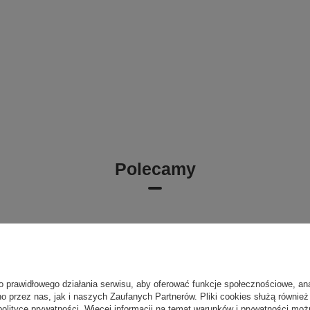
Polecamy
o prawidłowego działania serwisu, aby oferować funkcje społecznościowe, an
o przez nas, jak i naszych Zaufanych Partnerów. Pliki cookies służą również 
polityce prywatności
. Więcej informacji na temat warunków i prywatności moż