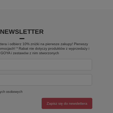
NEWSLETTER
tera i odbierz 10% zniżki na pierwsze zakupy! Pierwszy
omocjach! * Rabat nie dotyczy produktów z wyprzedaży i
u GOYA i zestawów z nim stworzonych
nych osobowych
Zapisz się do newslettera