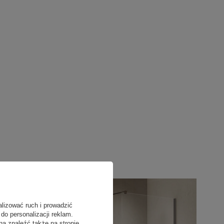
alizować ruch i prowadzić
do personalizacji reklam.
na znaleźć także na stronie