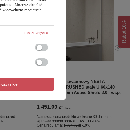
puterze. Możesz określić
fać w dowolnym momencie
Rabat 10%
Zawsze aktywne
OKAZJA
STA
NZ4 Parawan nawannowy NESTA
wszystkie
 50x140
GUNMETAL BRUSHED stały U 60x140
d 2.0 - wsp.
szkło czyste 8mm Active Shield 2.0 - wsp.
równoległy
1 451,00 zł
/
szt.
 dni przed
Najniższa cena produktu w okresie 30 dni przed
0%
wprowadzeniem obniżki:
1 451,00 zł
0%
Cena regularna:
1 784,73 zł
-19%