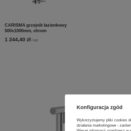
CARISMA grzejnik łazienkowy
500x1000mm, chrom
1 244,40 zł
/
szt.
Konfiguracja zgód
Wykorzystujemy pliki cookies d
działania marketingowe - zarówn
Więcej informacji znajdziesz w