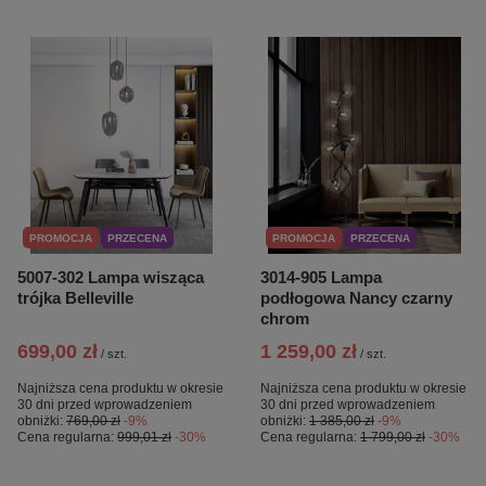
PROMOCJA
PRZECENA
PROMOCJA
PRZECENA
5007-302 Lampa wisząca
3014-905 Lampa
trójka Belleville
podłogowa Nancy czarny
chrom
699,00 zł
1 259,00 zł
/
szt.
/
szt.
Najniższa cena produktu w okresie
Najniższa cena produktu w okresie
30 dni przed wprowadzeniem
30 dni przed wprowadzeniem
obniżki:
769,00 zł
-9%
obniżki:
1 385,00 zł
-9%
Cena regularna:
999,01 zł
-30%
Cena regularna:
1 799,00 zł
-30%