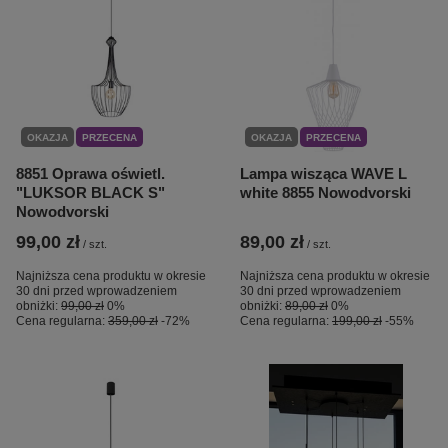
OKAZJA
PRZECENA
OKAZJA
PRZECENA
8851 Oprawa oświetl.
Lampa wisząca WAVE L
"LUKSOR BLACK S"
white 8855 Nowodvorski
Nowodvorski
99,00 zł
89,00 zł
/
szt.
/
szt.
Najniższa cena produktu w okresie
Najniższa cena produktu w okresie
30 dni przed wprowadzeniem
30 dni przed wprowadzeniem
obniżki:
99,00 zł
0%
obniżki:
89,00 zł
0%
Cena regularna:
359,00 zł
-72%
Cena regularna:
199,00 zł
-55%