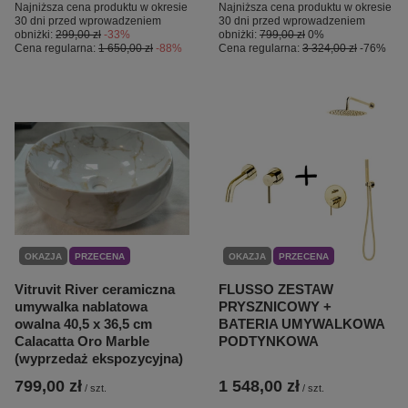
Najniższa cena produktu w okresie
Najniższa cena produktu w okresie
30 dni przed wprowadzeniem
30 dni przed wprowadzeniem
obniżki:
299,00 zł
-33%
obniżki:
799,00 zł
0%
Cena regularna:
1 650,00 zł
-88%
Cena regularna:
3 324,00 zł
-76%
OKAZJA
PRZECENA
OKAZJA
PRZECENA
Vitruvit River ceramiczna
FLUSSO ZESTAW
umywalka nablatowa
PRYSZNICOWY +
owalna 40,5 x 36,5 cm
BATERIA UMYWALKOWA
Calacatta Oro Marble
PODTYNKOWA
(wyprzedaż ekspozycyjna)
799,00 zł
1 548,00 zł
/
szt.
/
szt.