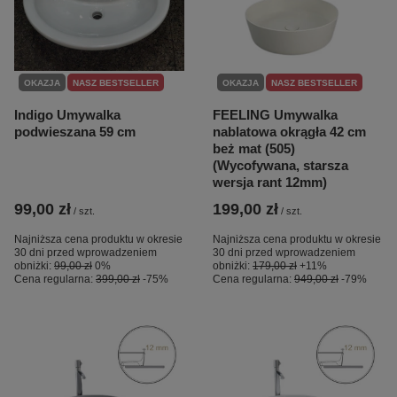
OKAZJA
NASZ BESTSELLER
OKAZJA
NASZ BESTSELLER
Indigo Umywalka
FEELING Umywalka
podwieszana 59 cm
nablatowa okrągła 42 cm
beż mat (505)
(Wycofywana, starsza
wersja rant 12mm)
99,00 zł
199,00 zł
/
szt.
/
szt.
Najniższa cena produktu w okresie
Najniższa cena produktu w okresie
30 dni przed wprowadzeniem
30 dni przed wprowadzeniem
obniżki:
99,00 zł
0%
obniżki:
179,00 zł
+11%
Cena regularna:
399,00 zł
-75%
Cena regularna:
949,00 zł
-79%