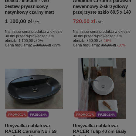
Decco / Illusion / Veo
Ambition Chrom 2 parawan
zestaw prysznicowy
nawannowy 2-skrzydłowy
natynkowy czarny matt
przejrzyste szkło 80,5 x 140
1 100,00 zł
720,00 zł
/
szt.
/
szt.
Najniższa cena produktu w okresie
Najniższa cena produktu w okresie
30 dni przed wprowadzeniem
30 dni przed wprowadzeniem
obniżki:
1 100,00 zł
0%
obniżki:
860,00 zł
-16%
Cena regularna:
1 808,00 zł
-39%
Cena regularna:
855,00 zł
-16%
PROMOCJA
PRZECENA
PROMOCJA
PRZECENA
Umywalka nablatowa
Umywalka nablatowa
RACER Carisma Noir 59
RACER Tulip 40 cm Biały