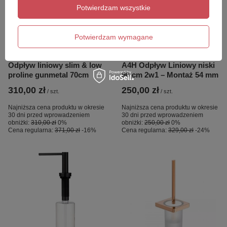
Potwierdzam wszystkie
Potwierdzam wymagane
OKAZJA
PRZECENA
OKAZJA
PRZECENA
Odpływ liniowy slim & low
A4H Odpływ Liniowy niski
proline gunmetal 70cm
90 cm 2w1 – Montaż 54 mm
310,00 zł
250,00 zł
/
szt.
/
szt.
Najniższa cena produktu w okresie
Najniższa cena produktu w okresie
30 dni przed wprowadzeniem
30 dni przed wprowadzeniem
obniżki:
310,00 zł
0%
obniżki:
250,00 zł
0%
Cena regularna:
371,00 zł
-16%
Cena regularna:
329,00 zł
-24%