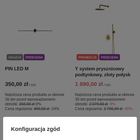
OKAZJA
PRZECENA
PROMOCJA
PRZECENA
PIN LED M
Y system prysznicowy
podtynkowy, złoty połysk
350,00 zł
1 890,00 zł
/
szt.
/
szt.
Najniższa cena produktu w okresie
Najniższa cena produktu w okresie
30 dni przed wprowadzeniem
30 dni przed wprowadzeniem
obniżki:
350,00 zł
0%
obniżki:
2 079,00 zł
-9%
Cena regularna:
459,00 zł
-24%
Cena regularna:
2 700,00 zł
-30%
Konfiguracja zgód