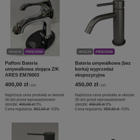
OKAZJA
PRZECENA
OKAZJA
PRZECENA
Paffoni Bateria
Bateria umywalkowa (bez
umywalkowa stojąca Z/K
korka) wyprzedaż
ARES EM76003
ekspozycyjna
400,00 zł
450,00 zł
/
szt.
/
szt.
Najniższa cena produktu w okresie
Najniższa cena produktu w okresie
30 dni przed wprowadzeniem
30 dni przed wprowadzeniem
obniżki:
400,00 zł
0%
obniżki:
450,00 zł
0%
Cena regularna:
852,00 zł
-53%
Cena regularna:
959,40 zł
-53%