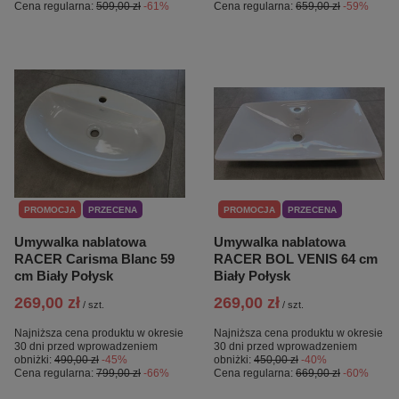
Cena regularna:
509,00 zł
-61%
Cena regularna:
659,00 zł
-59%
PROMOCJA
PRZECENA
PROMOCJA
PRZECENA
Umywalka nablatowa
Umywalka nablatowa
RACER Carisma Blanc 59
RACER BOL VENIS 64 cm
cm Biały Połysk
Biały Połysk
269,00 zł
269,00 zł
/
szt.
/
szt.
Najniższa cena produktu w okresie
Najniższa cena produktu w okresie
30 dni przed wprowadzeniem
30 dni przed wprowadzeniem
obniżki:
490,00 zł
-45%
obniżki:
450,00 zł
-40%
Cena regularna:
799,00 zł
-66%
Cena regularna:
669,00 zł
-60%