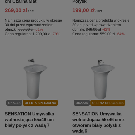
cm Czarna Mat
Połysk
269,00 zł
199,00 zł
/
szt.
/
szt.
Najniższa cena produktu w okresie
Najniższa cena produktu w okresie
30 dni przed wprowadzeniem
30 dni przed wprowadzeniem
obniżki:
699,00 zł
-61%
obniżki:
349,00 zł
-42%
Cena regularna:
1 299,00 zł
-79%
Cena regularna:
559,00 zł
-64%
OKAZJA
OFERTA SPECJALNA
OKAZJA
OFERTA SPECJALNA
SENSATION Umywalka
SENSATION Umywalka
wolnostojąca 55x46 cm
wolnostojąca 55x46 cm z
biały połysk z wadą 7
otworem biały połysk z
wadą 6