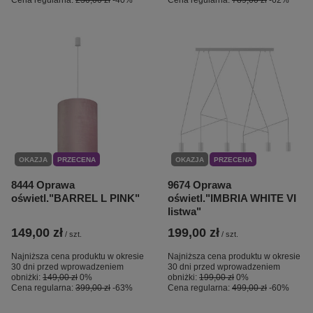
Cena regularna:
230,00 zł
-40%
Cena regularna:
789,00 zł
-62%
OKAZJA
PRZECENA
OKAZJA
PRZECENA
8444 Oprawa
9674 Oprawa
oświetl."BARREL L PINK"
oświetl."IMBRIA WHITE VI
listwa"
149,00 zł
199,00 zł
/
szt.
/
szt.
Najniższa cena produktu w okresie
Najniższa cena produktu w okresie
30 dni przed wprowadzeniem
30 dni przed wprowadzeniem
obniżki:
149,00 zł
0%
obniżki:
199,00 zł
0%
Cena regularna:
399,00 zł
-63%
Cena regularna:
499,00 zł
-60%