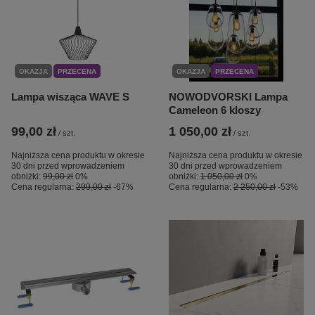
OKAZJA
PRZECENA
OKAZJA
PRZECENA
Lampa wisząca WAVE S
NOWODVORSKI Lampa
Cameleon 6 kloszy
99,00 zł
1 050,00 zł
/
szt.
/
szt.
Najniższa cena produktu w okresie
Najniższa cena produktu w okresie
30 dni przed wprowadzeniem
30 dni przed wprowadzeniem
obniżki:
99,00 zł
0%
obniżki:
1 050,00 zł
0%
Cena regularna:
299,00 zł
-67%
Cena regularna:
2 250,00 zł
-53%