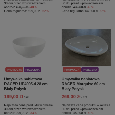
30 dni przed wprowadzeniem
30 dni przed wprowadzeniem
obniżki:
450,00 zł
-40%
obniżki:
430,00 zł
-46%
Cena regularna:
699,00 zł
-62%
Cena regularna:
649,00 zł
-65%
PROMOCJA
PRZECENA
PROMOCJA
PRZECENA
Umywalka nablatowa
Umywalka nablatowa
RACER UP4005-4 28 cm
RACER Marquise 60 cm
Biały Połysk
Biały Połysk
199,00 zł
269,00 zł
/
szt.
/
szt.
Najniższa cena produktu w okresie
Najniższa cena produktu w okresie
30 dni przed wprowadzeniem
30 dni przed wprowadzeniem
obniżki:
299,00 zł
-33%
obniżki:
450,00 zł
-40%