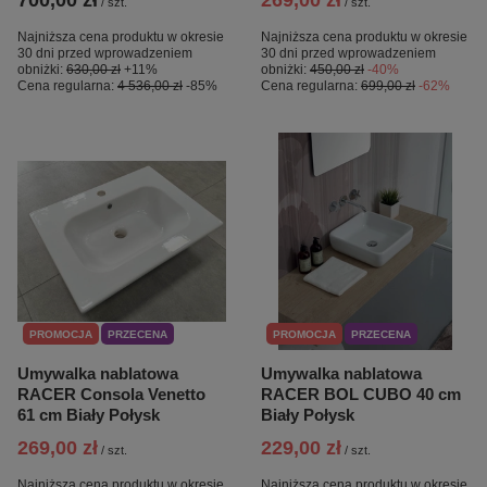
700,00 zł
269,00 zł
/
szt.
/
szt.
Najniższa cena produktu w okresie
Najniższa cena produktu w okresie
30 dni przed wprowadzeniem
30 dni przed wprowadzeniem
obniżki:
630,00 zł
+11%
obniżki:
450,00 zł
-40%
Cena regularna:
4 536,00 zł
-85%
Cena regularna:
699,00 zł
-62%
PROMOCJA
PRZECENA
PROMOCJA
PRZECENA
Umywalka nablatowa
Umywalka nablatowa
RACER Consola Venetto
RACER BOL CUBO 40 cm
61 cm Biały Połysk
Biały Połysk
269,00 zł
229,00 zł
/
szt.
/
szt.
Najniższa cena produktu w okresie
Najniższa cena produktu w okresie