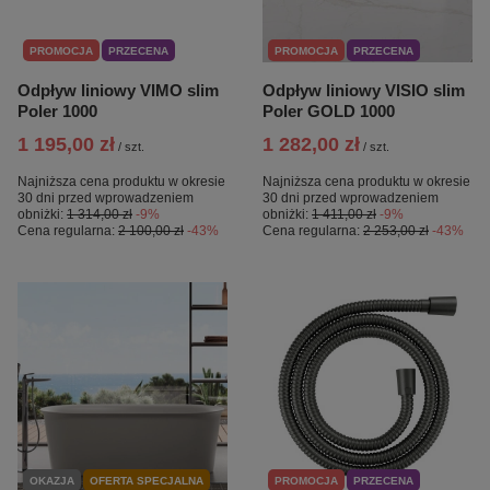
PROMOCJA
PRZECENA
PROMOCJA
PRZECENA
Odpływ liniowy VIMO slim
Odpływ liniowy VISIO slim
Poler 1000
Poler GOLD 1000
1 195,00 zł
1 282,00 zł
/
szt.
/
szt.
Najniższa cena produktu w okresie
Najniższa cena produktu w okresie
30 dni przed wprowadzeniem
30 dni przed wprowadzeniem
obniżki:
1 314,00 zł
-9%
obniżki:
1 411,00 zł
-9%
Cena regularna:
2 100,00 zł
-43%
Cena regularna:
2 253,00 zł
-43%
OKAZJA
OFERTA SPECJALNA
PROMOCJA
PRZECENA