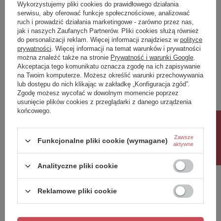
Wykorzystujemy pliki cookies do prawidłowego działania
serwisu, aby oferować funkcje społecznościowe, analizować
ruch i prowadzić działania marketingowe - zarówno przez nas,
jak i naszych Zaufanych Partnerów. Pliki cookies służą również
do personalizacji reklam. Więcej informacji znajdziesz w
polityce
prywatności
. Więcej informacji na temat warunków i prywatności
można znaleźć także na stronie
Prywatność i warunki Google
.
PROMOCJA
PRZECENA
PROMOCJA
PRZECENA
Akceptacja tego komunikatu oznacza zgodę na ich zapisywanie
na Twoim komputerze. Możesz określić warunki przechowywania
ALBANY bateria kuchenna
MODERN PROJECT
lub dostępu do nich klikając w zakładkę „Konfiguracja zgód”.
z wyciąganą wylewką, stal
haczyk, miedź
Zgodę możesz wycofać w dowolnym momencie poprzez
szczotkowana
szczotkowana
usunięcie plików cookies z przeglądarki z danego urządzenia
końcowego.
518,00 zł
67,00 zł
/
szt.
/
szt.
Rabat 10%
Najniższa cena produktu w okresie
Najniższa cena produktu w okresie
Zawsze
30 dni przed wprowadzeniem
30 dni przed wprowadzeniem
Funkcjonalne pliki cookie (wymagane)
aktywne
obniżki:
570,00 zł
-9%
obniżki:
73,00 zł
-8%
Cena regularna:
740,00 zł
-30%
Cena regularna:
95,01 zł
-29%
Analityczne pliki cookie
Reklamowe pliki cookie