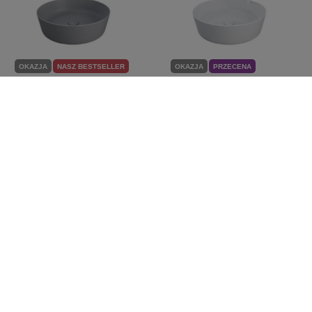
OKAZJA
NASZ BESTSELLER
OKAZJA
PRZECENA
FEELING Umywalka
FEELING Umywalka
nablatowa okrągła 42 cm
nablatowa okrągła 42 cm
szara mat (503)
biały mat (500)
(Wycofywana, starsza
(Wycofywana, starsza
wersja rant 12mm)
wersja rant 12mm)
199,00 zł
199,00 zł
/
szt.
/
szt.
Najniższa cena produktu w okresie
Najniższa cena produktu w okresie
30 dni przed wprowadzeniem
30 dni przed wprowadzeniem
obniżki:
179,00 zł
+11%
obniżki:
179,00 zł
+11%
Cena regularna:
949,00 zł
-79%
Cena regularna:
949,00 zł
-79%