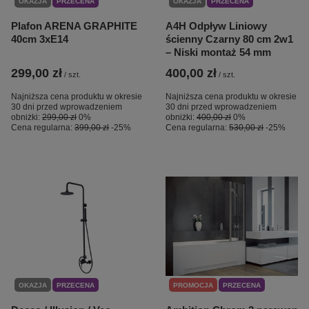
OKAZJA
PRZECENA
OKAZJA
PRZECENA
Plafon ARENA GRAPHITE
A4H Odpływ Liniowy
40cm 3xE14
ścienny Czarny 80 cm 2w1
– Niski montaż 54 mm
299,00 zł
400,00 zł
/
szt.
/
szt.
Najniższa cena produktu w okresie
Najniższa cena produktu w okresie
30 dni przed wprowadzeniem
30 dni przed wprowadzeniem
obniżki:
299,00 zł
0%
obniżki:
400,00 zł
0%
Cena regularna:
399,00 zł
-25%
Cena regularna:
530,00 zł
-25%
OKAZJA
PRZECENA
PROMOCJA
PRZECENA