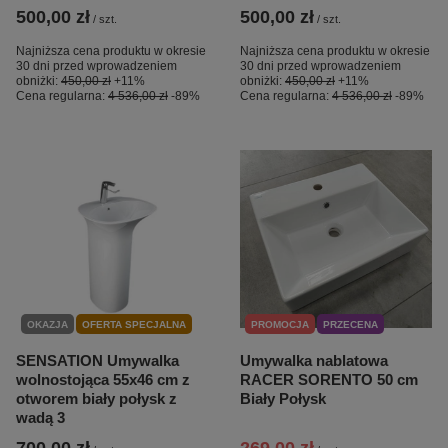
500,00 zł
500,00 zł
/
szt.
/
szt.
Najniższa cena produktu w okresie
Najniższa cena produktu w okresie
30 dni przed wprowadzeniem
30 dni przed wprowadzeniem
obniżki:
450,00 zł
+11%
obniżki:
450,00 zł
+11%
Cena regularna:
4 536,00 zł
-89%
Cena regularna:
4 536,00 zł
-89%
OKAZJA
OFERTA SPECJALNA
PROMOCJA
PRZECENA
SENSATION Umywalka
Umywalka nablatowa
wolnostojąca 55x46 cm z
RACER SORENTO 50 cm
otworem biały połysk z
Biały Połysk
wadą 3