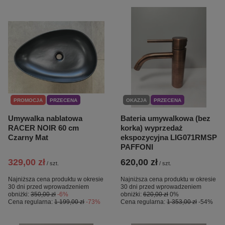
PROMOCJA
PRZECENA
OKAZJA
PRZECENA
Umywalka nablatowa
Bateria umywalkowa (bez
RACER NOIR 60 cm
korka) wyprzedaż
Czarny Mat
ekspozycyjna LIG071RMSP
PAFFONI
329,00 zł
620,00 zł
/
szt.
/
szt.
Najniższa cena produktu w okresie
Najniższa cena produktu w okresie
30 dni przed wprowadzeniem
30 dni przed wprowadzeniem
obniżki:
350,00 zł
-6%
obniżki:
620,00 zł
0%
Cena regularna:
1 199,00 zł
-73%
Cena regularna:
1 353,00 zł
-54%