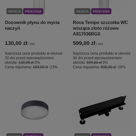
OKAZJA
PRZECENA
OKAZJA
PRZECENA
Dozownik płynu do mycia
Roca Tempo szczotka WC
naczyń
wisząca złoto różowe
A817036RG0
130,00 zł
599,00 zł
/
szt.
/
szt.
Najniższa cena produktu w okresie
Najniższa cena produktu w okresie
30 dni przed wprowadzeniem
30 dni przed wprowadzeniem
obniżki:
130,00 zł
0%
obniżki:
599,00 zł
0%
Cena regularna:
169,00 zł
-23%
Cena regularna:
836,00 zł
-28%