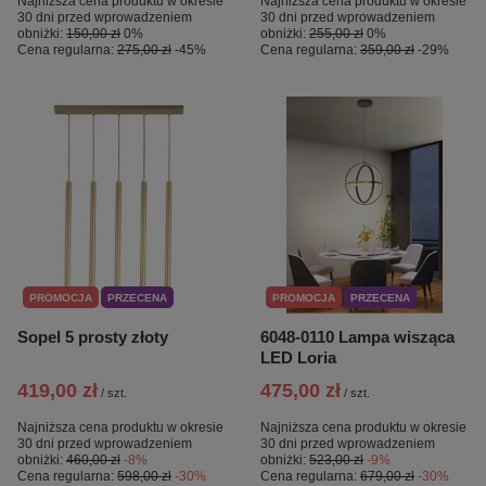
Najniższa cena produktu w okresie
Najniższa cena produktu w okresie
30 dni przed wprowadzeniem
30 dni przed wprowadzeniem
obniżki:
150,00 zł
0%
obniżki:
255,00 zł
0%
Cena regularna:
275,00 zł
-45%
Cena regularna:
359,00 zł
-29%
PROMOCJA
PRZECENA
PROMOCJA
PRZECENA
Sopel 5 prosty złoty
6048-0110 Lampa wisząca
LED Loria
419,00 zł
475,00 zł
/
szt.
/
szt.
Najniższa cena produktu w okresie
Najniższa cena produktu w okresie
30 dni przed wprowadzeniem
30 dni przed wprowadzeniem
obniżki:
460,00 zł
-8%
obniżki:
523,00 zł
-9%
Cena regularna:
598,00 zł
-30%
Cena regularna:
679,00 zł
-30%