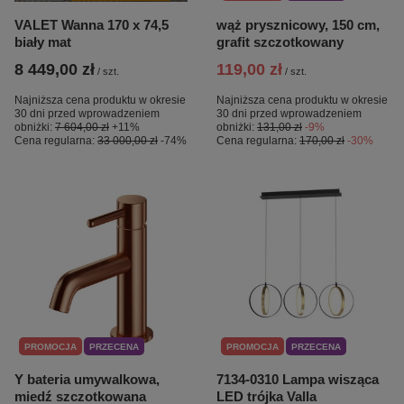
VALET Wanna 170 x 74,5
wąż prysznicowy, 150 cm,
biały mat
grafit szczotkowany
8 449,00 zł
119,00 zł
/
szt.
/
szt.
Najniższa cena produktu w okresie
Najniższa cena produktu w okresie
30 dni przed wprowadzeniem
30 dni przed wprowadzeniem
obniżki:
7 604,00 zł
+11%
obniżki:
131,00 zł
-9%
Cena regularna:
33 000,00 zł
-74%
Cena regularna:
170,00 zł
-30%
PROMOCJA
PRZECENA
PROMOCJA
PRZECENA
Y bateria umywalkowa,
7134-0310 Lampa wisząca
miedź szczotkowana
LED trójka Valla