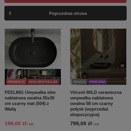
Poprzednia strona
PROMOCJA
NASZ BESTSELLER
OKAZJA
PRZECENA
FEELING Umywalka slim
Vitruvit MILD ceramiczna
nablatowa owalna 55x35
umywalka nablatowa
cm czarny mat (504) z
owalna 58 cm czarny
Wadą
połysk (wyprzedaż
ekspozycyjna)
199,00 zł
799,00 zł
/
szt.
/
szt.