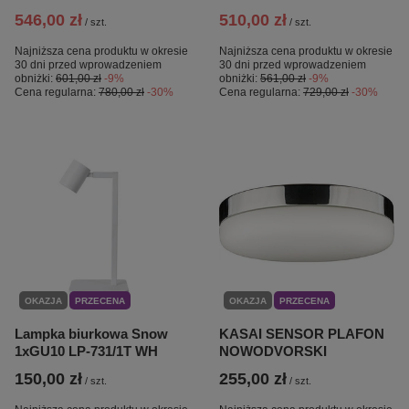
546,00 zł
510,00 zł
/
szt.
/
szt.
Najniższa cena produktu w okresie
Najniższa cena produktu w okresie
30 dni przed wprowadzeniem
30 dni przed wprowadzeniem
obniżki:
601,00 zł
-9%
obniżki:
561,00 zł
-9%
Cena regularna:
780,00 zł
-30%
Cena regularna:
729,00 zł
-30%
OKAZJA
PRZECENA
OKAZJA
PRZECENA
Lampka biurkowa Snow
KASAI SENSOR PLAFON
1xGU10 LP-731/1T WH
NOWODVORSKI
150,00 zł
255,00 zł
/
szt.
/
szt.