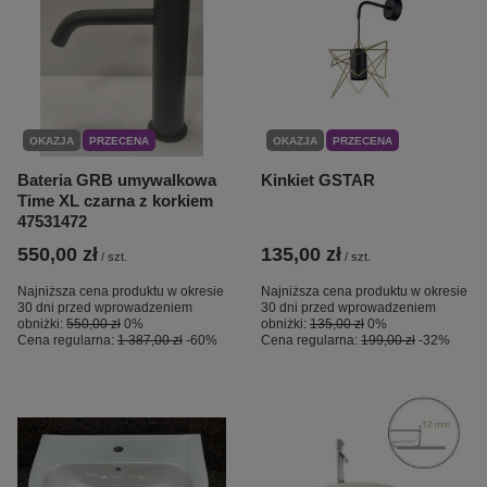
OKAZJA
PRZECENA
OKAZJA
PRZECENA
Bateria GRB umywalkowa
Kinkiet GSTAR
Time XL czarna z korkiem
47531472
550,00 zł
135,00 zł
/
szt.
/
szt.
Najniższa cena produktu w okresie
Najniższa cena produktu w okresie
30 dni przed wprowadzeniem
30 dni przed wprowadzeniem
obniżki:
550,00 zł
0%
obniżki:
135,00 zł
0%
Cena regularna:
1 387,00 zł
-60%
Cena regularna:
199,00 zł
-32%