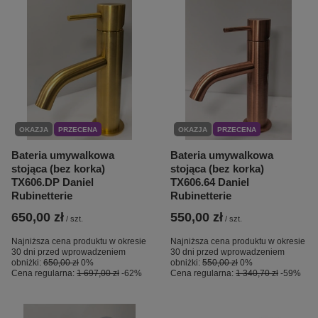
OKAZJA
PRZECENA
OKAZJA
PRZECENA
Bateria umywalkowa
Bateria umywalkowa
stojąca (bez korka)
stojąca (bez korka)
TX606.DP Daniel
TX606.64 Daniel
Rubinetterie
Rubinetterie
650,00 zł
550,00 zł
/
szt.
/
szt.
Najniższa cena produktu w okresie
Najniższa cena produktu w okresie
30 dni przed wprowadzeniem
30 dni przed wprowadzeniem
obniżki:
650,00 zł
0%
obniżki:
550,00 zł
0%
Cena regularna:
1 697,00 zł
-62%
Cena regularna:
1 340,70 zł
-59%