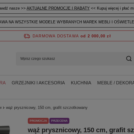
awdź nasze >>
AKTUALNE PROMOCJE I RABATY
<< Kupuj więcej i płać mn
WA NA WSZYSTKIE MODELE WYBRANYCH MAREK MEBLI I OŚWIETLE
DARMOWA DOSTAWA
od 2 000,00 zł
RA
GRZEJNIKI I AKCESORIA
KUCHNIA
MEBLE / DEKORA
w
wąż prysznicowy, 150 cm, grafit szczotkowany
PROMOCJA
PRZECENA
wąż prysznicowy, 150 cm, grafit 