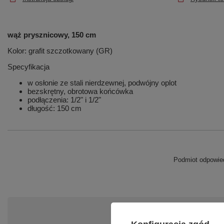
wąż prysznicowy, 150 cm
Kolor: grafit szczotkowany (GR)
Specyfikacja
w osłonie ze stali nierdzewnej, podwójny oplot
bezskrętny, obrotowa końcówka
podłączenia: 1/2" i 1/2"
długość: 150 cm
Podmiot odpowied
Po