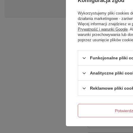
Konfiguracja zgód
Zadaj pytanie a my odpowiemy ni
Wykorzystujemy pliki cookies d
działania marketingowe - zarówn
Więcej informacji znajdziesz w
Prywatność i warunki Google
. 
warunki przechowywania lub do
poprzez usunięcie plików cooki
Funkcjonalne pliki 
Analityczne pliki coo
Treść twojej opinii
Reklamowe pliki coo
Potwier
Dodaj własne zdję