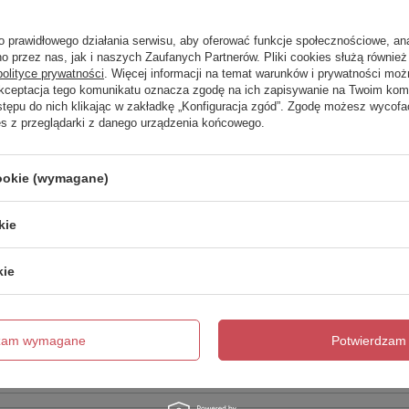
Zadaj 
ezwłocznie, najciekawsze pytania i odpowiedzi publikując dla
innych.
o prawidłowego działania serwisu, aby oferować funkcje społecznościowe, an
o przez nas, jak i naszych Zaufanych Partnerów. Pliki cookies służą również 
polityce prywatności
. Więcej informacji na temat warunków i prywatności moż
Akceptacja tego komunikatu oznacza zgodę na ich zapisywanie na Twoim kom
Napisz swoją opinię
stępu do nich klikając w zakładkę „Konfiguracja zgód”. Zgodę możesz wyco
es z przeglądarki z danego urządzenia końcowego.
Twoja ocena:
5/5
cookie (wymagane)
kie
kie
dzam wymagane
Potwierdzam 
cie produktu: