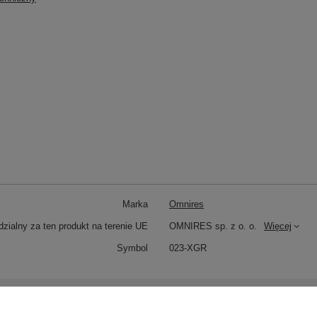
Marka
Omnires
zialny za ten produkt na terenie UE
OMNIRES sp. z o. o.
Więcej
Symbol
023-XGR
trzebujesz pomocy? Masz pytania?