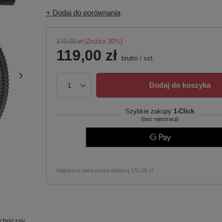
+ Dodaj do porównania
170,00 zł
(Zniżka
30
%)
119,00 zł
brutto
/
szt.
Dodaj do koszyka
Szybkie zakupy
1-Click
(bez rejestracji)
Najniższa cena przed obniżką
131,00 zł
chniczny