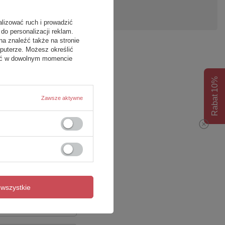
pytanie
alizować ruch i prowadzić
do personalizacji reklam.
na znaleźć także na stronie
puterze. Możesz określić
fać w dowolnym momencie
Rabat 10%
Zawsze aktywne
wszystkie