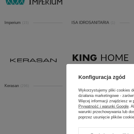
Imperium
ISA IDROSANITARIA
(15)
(1)
Konfiguracja zgód
Kerasan
King Home
(296)
(354)
Wykorzystujemy pliki cookies d
działania marketingowe - zarówn
Więcej informacji znajdziesz w
Prywatność i warunki Google
. 
warunki przechowywania lub do
poprzez usunięcie plików cooki