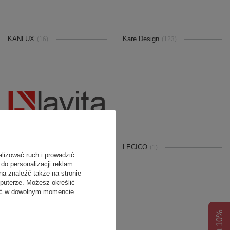
KANLUX
Kare Design
(16)
(123)
LAVITA
LECICO
(711)
(1)
alizować ruch i prowadzić
do personalizacji reklam.
na znaleźć także na stronie
puterze. Możesz określić
fać w dowolnym momencie