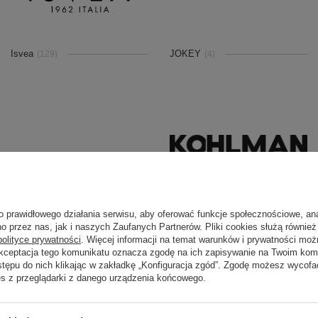
Isvea
JOKEY
(129)
(4)
KOH-I-NOOR
Kohlman
(8)
(757)
o prawidłowego działania serwisu, aby oferować funkcje społecznościowe, an
o przez nas, jak i naszych Zaufanych Partnerów. Pliki cookies służą również 
polityce prywatności
. Więcej informacji na temat warunków i prywatności moż
Akceptacja tego komunikatu oznacza zgodę na ich zapisywanie na Twoim kom
stępu do nich klikając w zakładkę „Konfiguracja zgód”. Zgodę możesz wyco
es z przeglądarki z danego urządzenia końcowego.