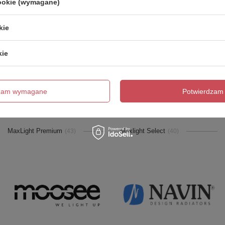
cookie (wymagane)
Lumina Deco
LYOMA
(895)
(3)
kie
kie
dzam wymagane
Potwierdzam 
MaxLight Premium
Maxlight Select
(43)
(40)