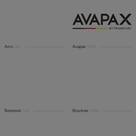
Arco
Avapax
(11)
(423)
Bonomini
Bruckner
(19)
(339)