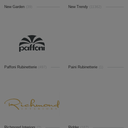
New Garden
New Trendy
(39)
(11362)
Paffoni Rubinetterie
Paini Rubinetterie
(497)
(1)
Richmond Interiors
Ridder
(2)
(167)