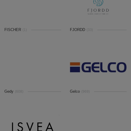
FISCHER
FJORDD
(1)
(33)
Gedy
Gelco
(608)
(969)