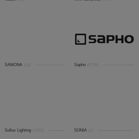
SAMONA
Sapho
(15)
(5738)
Sollux Lighting
SONIA
(1152)
(2)