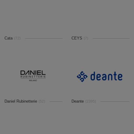
Cata
CEYS
(72)
(7)
Daniel Rubinetterie
Deante
(52)
(2395)