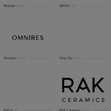
Moosee
NAVIN
(486)
(231)
Omnires
Omp Tea
(1762)
(25)
RaCer
RAK Ceramics
(66)
(734)