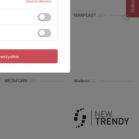
Rabat 10%
Zawsze aktywne
MaMaison
MARPLAST
(100)
(67)
wszystkie
METAFORM
Modesto
(52)
(2)