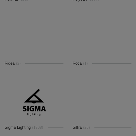
Ridea
Roca
(2)
(1)
Sigma Lighting
Silfra
(1308)
(25)