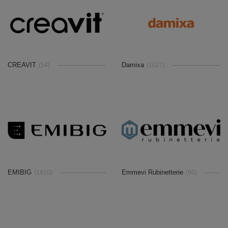
CREAVIT
Damixa
(54)
(1027)
EMIBIG
Emmevi Rubinetterie
(1810)
(90)