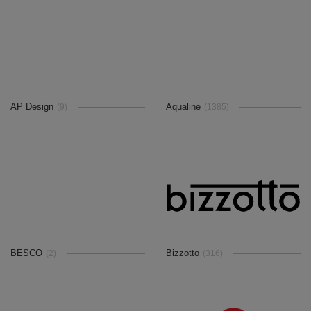
AP Design
Aqualine
(9)
(1385)
BESCO
Bizzotto
(2)
(316)