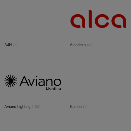
A4H
Alcadrain
(3)
(43)
Aviano Lighting
Balneo
(159)
(1)