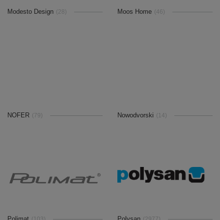
Modesto Design
Moos Home
(28)
(46)
NOFER
Nowodvorski
(79)
(14)
Polimat
Polysan
(103)
(2977)