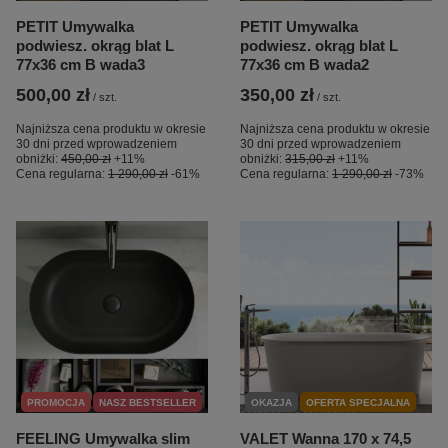
PETIT Umywalka
PETIT Umywalka
podwiesz. okrąg blat L
podwiesz. okrąg blat L
77x36 cm B wada3
77x36 cm B wada2
500,00 zł
350,00 zł
/
szt.
/
szt.
Najniższa cena produktu w okresie
Najniższa cena produktu w okresie
30 dni przed wprowadzeniem
30 dni przed wprowadzeniem
obniżki:
450,00 zł
+11%
obniżki:
315,00 zł
+11%
Cena regularna:
1 290,00 zł
-61%
Cena regularna:
1 290,00 zł
-73%
PROMOCJA
NASZ BESTSELLER
OKAZJA
OFERTA SPECJALNA
FEELING Umywalka slim
VALET Wanna 170 x 74,5