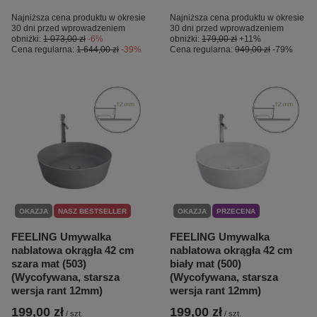
Najniższa cena produktu w okresie
Najniższa cena produktu w okresie
30 dni przed wprowadzeniem
30 dni przed wprowadzeniem
obniżki:
1 073,00 zł
-6%
obniżki:
179,00 zł
+11%
Cena regularna:
1 644,00 zł
-39%
Cena regularna:
949,00 zł
-79%
OKAZJA
NASZ BESTSELLER
OKAZJA
PRZECENA
FEELING Umywalka
FEELING Umywalka
nablatowa okrągła 42 cm
nablatowa okrągła 42 cm
szara mat (503)
biały mat (500)
(Wycofywana, starsza
(Wycofywana, starsza
wersja rant 12mm)
wersja rant 12mm)
199,00 zł
199,00 zł
/
szt.
/
szt.