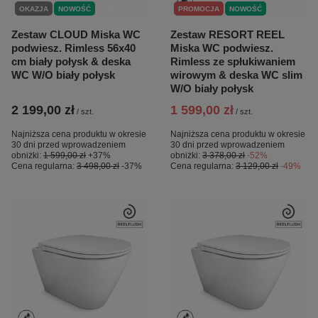
OKAZJA
NOWOŚĆ
PROMOCJA
NOWOŚĆ
Zestaw CLOUD Miska WC
Zestaw RESORT REEL
podwiesz. Rimless 56x40
Miska WC podwiesz.
cm biały połysk & deska
Rimless ze spłukiwaniem
WC W/O biały połysk
wirowym & deska WC slim
W/O biały połysk
2 199,00 zł
1 599,00 zł
/
szt.
/
szt.
Najniższa cena produktu w okresie
Najniższa cena produktu w okresie
30 dni przed wprowadzeniem
30 dni przed wprowadzeniem
obniżki:
1 599,00 zł
+37%
obniżki:
3 378,00 zł
-52%
Cena regularna:
3 498,00 zł
-37%
Cena regularna:
3 129,00 zł
-49%