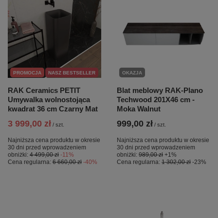
PROMOCJA
NASZ BESTSELLER
OKAZJA
RAK Ceramics PETIT
Blat meblowy RAK-Plano
Umywalka wolnostojąca
Techwood 201X46 cm -
kwadrat 36 cm Czarny Mat
Moka Walnut
3 999,00 zł
999,00 zł
/
szt.
/
szt.
Najniższa cena produktu w okresie
Najniższa cena produktu w okresie
30 dni przed wprowadzeniem
30 dni przed wprowadzeniem
obniżki:
4 499,00 zł
-11%
obniżki:
989,00 zł
+1%
Cena regularna:
6 660,00 zł
-40%
Cena regularna:
1 302,00 zł
-23%