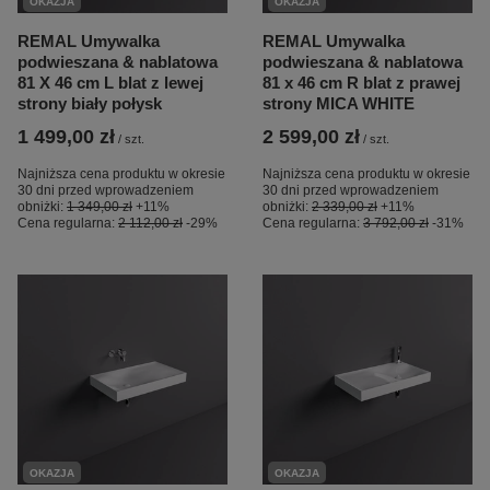
OKAZJA
OKAZJA
REMAL Umywalka
REMAL Umywalka
podwieszana & nablatowa
podwieszana & nablatowa
81 X 46 cm L blat z lewej
81 x 46 cm R blat z prawej
strony biały połysk
strony MICA WHITE
1 499,00 zł
2 599,00 zł
/
szt.
/
szt.
Najniższa cena produktu w okresie
Najniższa cena produktu w okresie
30 dni przed wprowadzeniem
30 dni przed wprowadzeniem
obniżki:
1 349,00 zł
+11%
obniżki:
2 339,00 zł
+11%
Cena regularna:
2 112,00 zł
-29%
Cena regularna:
3 792,00 zł
-31%
OKAZJA
OKAZJA