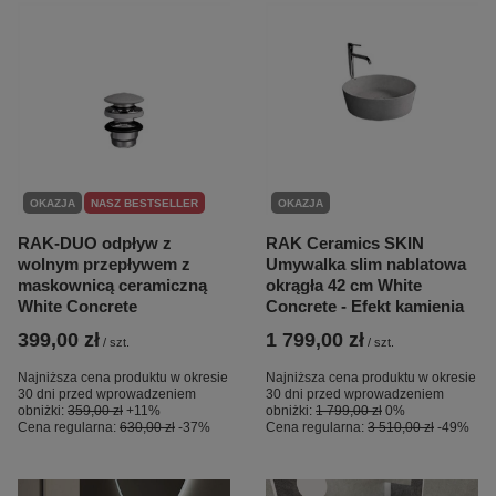
OKAZJA
NASZ BESTSELLER
OKAZJA
RAK-DUO odpływ z
RAK Ceramics SKIN
wolnym przepływem z
Umywalka slim nablatowa
maskownicą ceramiczną
okrągła 42 cm White
White Concrete
Concrete - Efekt kamienia
399,00 zł
1 799,00 zł
/
szt.
/
szt.
Najniższa cena produktu w okresie
Najniższa cena produktu w okresie
30 dni przed wprowadzeniem
30 dni przed wprowadzeniem
obniżki:
359,00 zł
+11%
obniżki:
1 799,00 zł
0%
Cena regularna:
630,00 zł
-37%
Cena regularna:
3 510,00 zł
-49%