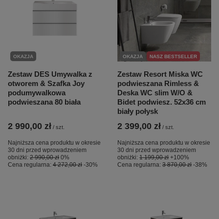
OKAZJA
OKAZJA
NASZ BESTSELLER
Zestaw DES Umywalka z
Zestaw Resort Miska WC
otworem & Szafka Joy
podwieszana Rimless &
podumywalkowa
Deska WC slim W/O &
podwieszana 80 biała
Bidet podwiesz. 52x36 cm
biały połysk
2 990,00 zł
2 399,00 zł
/
szt.
/
szt.
Najniższa cena produktu w okresie
Najniższa cena produktu w okresie
30 dni przed wprowadzeniem
30 dni przed wprowadzeniem
obniżki:
2 990,00 zł
0%
obniżki:
1 199,00 zł
+100%
Cena regularna:
4 272,00 zł
-30%
Cena regularna:
3 870,00 zł
-38%