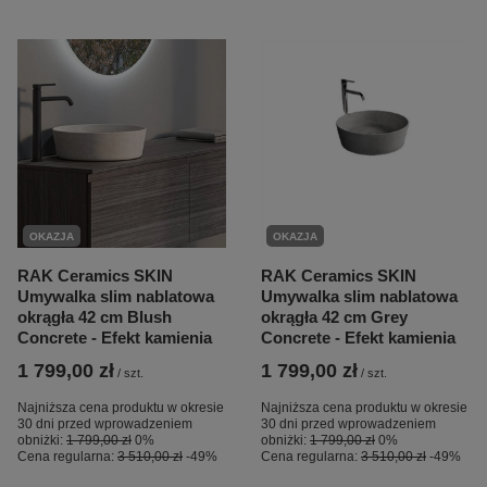
OKAZJA
OKAZJA
RAK Ceramics SKIN
RAK Ceramics SKIN
Umywalka slim nablatowa
Umywalka slim nablatowa
okrągła 42 cm Blush
okrągła 42 cm Grey
Concrete - Efekt kamienia
Concrete - Efekt kamienia
1 799,00 zł
1 799,00 zł
/
szt.
/
szt.
Najniższa cena produktu w okresie
Najniższa cena produktu w okresie
30 dni przed wprowadzeniem
30 dni przed wprowadzeniem
obniżki:
1 799,00 zł
0%
obniżki:
1 799,00 zł
0%
Cena regularna:
3 510,00 zł
-49%
Cena regularna:
3 510,00 zł
-49%