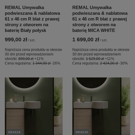
REMAL Umywalka
REMAL Umywalka
podwieszana & nablatowa
podwieszana & nablatowa
61 x 46 cm R blat z prawej
61 x 46 cm R blat z prawej
strony z otworem na
strony z otworem na
baterię Biały połysk
baterię MICA WHITE
999,00 zł
1 699,00 zł
/
szt.
/
szt.
Najniższa cena produktu w okresie
Najniższa cena produktu w okresie
30 dni przed wprowadzeniem
30 dni przed wprowadzeniem
obniżki:
899,00 zł
+11%
obniżki:
1 529,00 zł
+11%
Cena regularna:
1 344,00 zł
-26%
Cena regularna:
2 424,00 zł
-30%
OKAZJA
OKAZJA