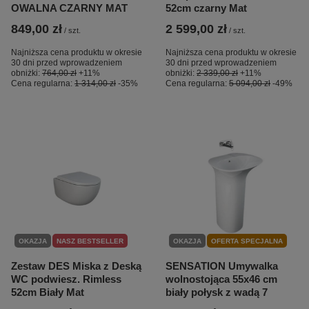
OWALNA CZARNY MAT
52cm czarny Mat
849,00 zł
2 599,00 zł
/
szt.
/
szt.
Najniższa cena produktu w okresie
Najniższa cena produktu w okresie
30 dni przed wprowadzeniem
30 dni przed wprowadzeniem
obniżki:
764,00 zł
+11%
obniżki:
2 339,00 zł
+11%
Cena regularna:
1 314,00 zł
-35%
Cena regularna:
5 094,00 zł
-49%
OKAZJA
NASZ BESTSELLER
OKAZJA
OFERTA SPECJALNA
Zestaw DES Miska z Deską
SENSATION Umywalka
WC podwiesz. Rimless
wolnostojąca 55x46 cm
52cm Biały Mat
biały połysk z wadą 7