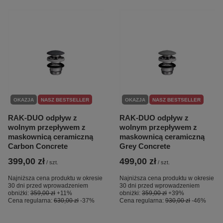
OKAZJA
NASZ BESTSELLER
OKAZJA
NASZ BESTSELLER
RAK-DUO odpływ z
RAK-DUO odpływ z
wolnym przepływem z
wolnym przepływem z
maskownicą ceramiczną
maskownicą ceramiczną
Carbon Concrete
Grey Concrete
399,00 zł
499,00 zł
/
szt.
/
szt.
Najniższa cena produktu w okresie
Najniższa cena produktu w okresie
30 dni przed wprowadzeniem
30 dni przed wprowadzeniem
obniżki:
359,00 zł
+11%
obniżki:
359,00 zł
+39%
Cena regularna:
630,00 zł
-37%
Cena regularna:
930,00 zł
-46%