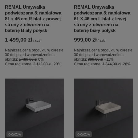
REMAL Umywalka
REMAL Umywalka
podwieszana & nablatowa
podwieszana & nablatowa
81 x 46 cm R blat z prawej
61 X 46 cm L blat z lewej
strony z otworem na
strony z otworem na
baterię Biały połysk
baterię biały połysk
1 499,00 zł
999,00 zł
/
szt.
/
szt.
Najniższa cena produktu w okresie
Najniższa cena produktu w okresie
30 dni przed wprowadzeniem
30 dni przed wprowadzeniem
obniżki:
1 499,00 zł
0%
obniżki:
899,00 zł
+11%
Cena regularna:
2 112,00 zł
-29%
Cena regularna:
1 344,00 zł
-26%
OKAZJA
OKAZJA