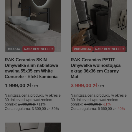
OKAZJA
NASZ BESTSELLER
PROMOCJA
NASZ BESTSELLER
RAK Ceramics SKIN
RAK Ceramics PETIT
Umywalka slim nablatowa
Umywalka wolnostojąca
owalna 55x35 cm White
okrąg 36x36 cm Czarny
Concrete - Efekt kamienia
Mat
1 999,00 zł
3 999,00 zł
/
szt.
/
szt.
Najniższa cena produktu w okresie
Najniższa cena produktu w okresie
30 dni przed wprowadzeniem
30 dni przed wprowadzeniem
obniżki:
1 799,00 zł
+11%
obniżki:
4 499,00 zł
-11%
Cena regularna:
3 300,00 zł
-39%
Cena regularna:
6 660,00 zł
-40%