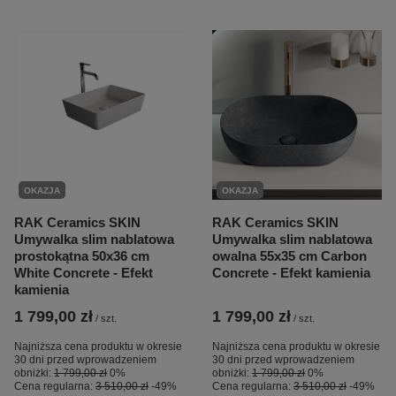
OKAZJA
OKAZJA
RAK Ceramics SKIN
RAK Ceramics SKIN
Umywalka slim nablatowa
Umywalka slim nablatowa
prostokątna 50x36 cm
owalna 55x35 cm Carbon
White Concrete - Efekt
Concrete - Efekt kamienia
kamienia
1 799,00 zł
1 799,00 zł
/
szt.
/
szt.
Najniższa cena produktu w okresie
Najniższa cena produktu w okresie
30 dni przed wprowadzeniem
30 dni przed wprowadzeniem
obniżki:
1 799,00 zł
0%
obniżki:
1 799,00 zł
0%
Cena regularna:
3 510,00 zł
-49%
Cena regularna:
3 510,00 zł
-49%