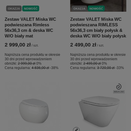
OKAZJA
NOWOŚĆ
OKAZJA
NOWOŚĆ
Zestaw VALET Miska WC
Zestaw VALET Miska WC
podwieszana Rimless
podwieszana RIMLESS
56x36,3 cm & deska WC
56x36,3 cm biały połysk &
W/O biały mat
deska WC W/O biały połysk
2 999,00 zł
2 499,00 zł
/
szt.
/
szt.
Najniższa cena produktu w okresie
Najniższa cena produktu w okresie
30 dni przed wprowadzeniem
30 dni przed wprowadzeniem
obniżki:
2 999,00 zł
0%
obniżki:
2 499,00 zł
0%
Cena regularna:
4 836,00 zł
-38%
Cena regularna:
3 720,00 zł
-33%