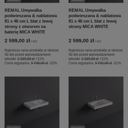
REMAL Umywalka
REMAL Umywalka
podwieszana & nablatowa
podwieszana & nablatowa
81 x 46 cm L blat z lewej
81 x 46 cm L blat z lewej
strony z otworem na
strony MICA WHITE
baterię MICA WHITE
2 599,00 zł
2 599,00 zł
/
szt.
/
szt.
Najniższa cena produktu w okresie
Najniższa cena produktu w okresie
30 dni przed wprowadzeniem
30 dni przed wprowadzeniem
obniżki:
2 339,00 zł
+11%
obniżki:
2 339,00 zł
+11%
Cena regularna:
3 798,00 zł
-32%
Cena regularna:
3 792,00 zł
-31%