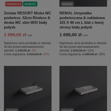
PROMOCJA
NOWOŚĆ
OKAZJA
Zestaw RESORT Miska WC
REMAL Umywalka
podwiesz. 52cm Rimless &
podwieszana & nablatowa
deska WC slim W/O biały
101 X 46 cm L blat z lewej
połysk
strony biały połysk
1 099,00 zł
1 699,00 zł
/
szt.
/
szt.
Najniższa cena produktu w okresie
Najniższa cena produktu w okresie
30 dni przed wprowadzeniem
30 dni przed wprowadzeniem
obniżki:
1 139,00 zł
-3%
obniżki:
1 529,00 zł
+11%
Cena regularna:
2 010,00 zł
-45%
Cena regularna:
2 280,00 zł
-25%
OKAZJA
OKAZJA