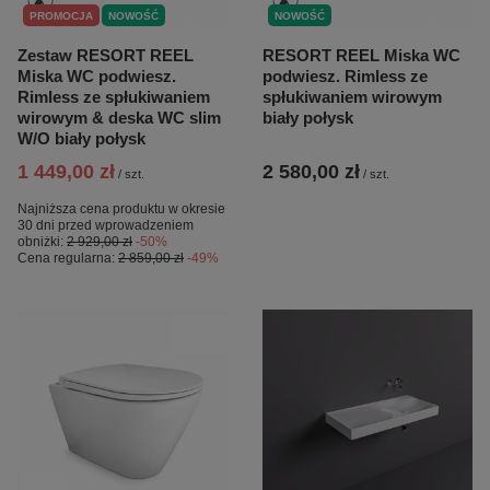
PROMOCJA
NOWOŚĆ
NOWOŚĆ
Zestaw RESORT REEL
RESORT REEL Miska WC
Miska WC podwiesz.
podwiesz. Rimless ze
Rimless ze spłukiwaniem
spłukiwaniem wirowym
wirowym & deska WC slim
biały połysk
W/O biały połysk
1 449,00 zł
2 580,00 zł
/
szt.
/
szt.
Najniższa cena produktu w okresie
30 dni przed wprowadzeniem
obniżki:
2 929,00 zł
-50%
Cena regularna:
2 859,00 zł
-49%