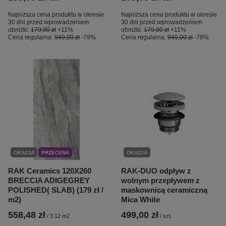
Najniższa cena produktu w okresie
Najniższa cena produktu w okresie
30 dni przed wprowadzeniem
30 dni przed wprowadzeniem
obniżki:
179,00 zł
+11%
obniżki:
179,00 zł
+11%
Cena regularna:
949,00 zł
-79%
Cena regularna:
949,00 zł
-79%
OKAZJA
PRZECENA
OKAZJA
RAK Ceramics 120X260
RAK-DUO odpływ z
BRECCIA ADIGEGREY
wolnym przepływem z
POLISHED( SLAB) (179 zł /
maskownicą ceramiczną
m2)
Mica White
558,48 zł
499,00 zł
/
3.12
m2
/
szt.