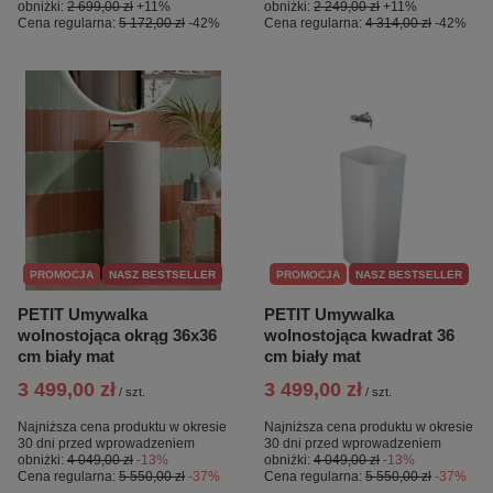
obniżki:
2 699,00 zł
+11%
obniżki:
2 249,00 zł
+11%
Cena regularna:
5 172,00 zł
-42%
Cena regularna:
4 314,00 zł
-42%
PROMOCJA
NASZ BESTSELLER
PROMOCJA
NASZ BESTSELLER
PETIT Umywalka
PETIT Umywalka
wolnostojąca okrąg 36x36
wolnostojąca kwadrat 36
cm biały mat
cm biały mat
3 499,00 zł
3 499,00 zł
/
szt.
/
szt.
Najniższa cena produktu w okresie
Najniższa cena produktu w okresie
30 dni przed wprowadzeniem
30 dni przed wprowadzeniem
obniżki:
4 049,00 zł
-13%
obniżki:
4 049,00 zł
-13%
Cena regularna:
5 550,00 zł
-37%
Cena regularna:
5 550,00 zł
-37%