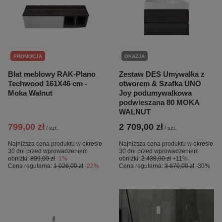
PROMOCJA
OKAZJA
Blat meblowy RAK-Plano
Zestaw DES Umywalka z
Techwood 161X46 cm -
otworem & Szafka UNO
Moka Walnut
Joy podumywalkowa
podwieszana 80 MOKA
WALNUT
799,00 zł
2 709,00 zł
/
szt.
/
szt.
Najniższa cena produktu w okresie
Najniższa cena produktu w okresie
30 dni przed wprowadzeniem
30 dni przed wprowadzeniem
obniżki:
809,00 zł
-1%
obniżki:
2 438,00 zł
+11%
Cena regularna:
1 026,00 zł
-22%
Cena regularna:
3 870,00 zł
-30%