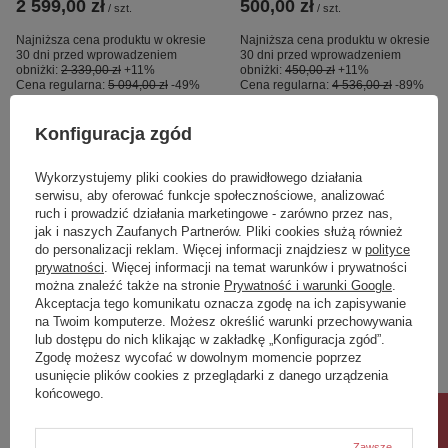
2 599,00 zł
500,00 zł
/
szt.
/
szt.
Najniższa cena produktu w okresie
Najniższa cena produktu w okresie
30 dni przed wprowadzeniem
30 dni przed wprowadzeniem
obniżki:
2 339,00 zł
+11%
obniżki:
450,00 zł
+11%
Cena regularna:
5 094,00 zł
-49%
Cena regularna:
4 536,00 zł
-89%
Konfiguracja zgód
Wykorzystujemy pliki cookies do prawidłowego działania
serwisu, aby oferować funkcje społecznościowe, analizować
ruch i prowadzić działania marketingowe - zarówno przez nas,
jak i naszych Zaufanych Partnerów. Pliki cookies służą również
do personalizacji reklam. Więcej informacji znajdziesz w
polityce
prywatności
. Więcej informacji na temat warunków i prywatności
można znaleźć także na stronie
Prywatność i warunki Google
.
Akceptacja tego komunikatu oznacza zgodę na ich zapisywanie
OKAZJA
OFERTA SPECJALNA
OKAZJA
OFERTA SPECJALNA
na Twoim komputerze. Możesz określić warunki przechowywania
lub dostępu do nich klikając w zakładkę „Konfiguracja zgód”.
SENSATION Umywalka
SENSATION Umywalka
Zgodę możesz wycofać w dowolnym momencie poprzez
wolnostojąca 55x46 cm z
wolnostojąca 55x46 cm z
usunięcie plików cookies z przeglądarki z danego urządzenia
otworem biały połysk z
otworem biały połysk z
końcowego.
wadą 6
wadą 3
500,00 zł
700,00 zł
/
szt.
/
szt.
Zawsze