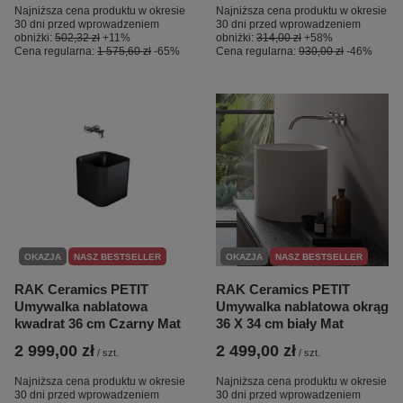
Najniższa cena produktu w okresie
Najniższa cena produktu w okresie
30 dni przed wprowadzeniem
30 dni przed wprowadzeniem
obniżki:
502,32 zł
+11%
obniżki:
314,00 zł
+58%
Cena regularna:
1 575,60 zł
-65%
Cena regularna:
930,00 zł
-46%
OKAZJA
NASZ BESTSELLER
OKAZJA
NASZ BESTSELLER
RAK Ceramics PETIT
RAK Ceramics PETIT
Umywalka nablatowa
Umywalka nablatowa okrąg
kwadrat 36 cm Czarny Mat
36 X 34 cm biały Mat
2 999,00 zł
2 499,00 zł
/
szt.
/
szt.
Najniższa cena produktu w okresie
Najniższa cena produktu w okresie
30 dni przed wprowadzeniem
30 dni przed wprowadzeniem