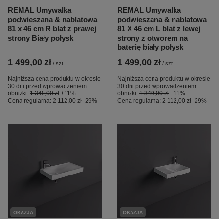
REMAL Umywalka
REMAL Umywalka
podwieszana & nablatowa
podwieszana & nablatowa
81 x 46 cm R blat z prawej
81 X 46 cm L blat z lewej
strony Biały połysk
strony z otworem na
baterię biały połysk
1 499,00 zł
1 499,00 zł
/
szt.
/
szt.
Najniższa cena produktu w okresie
Najniższa cena produktu w okresie
30 dni przed wprowadzeniem
30 dni przed wprowadzeniem
obniżki:
1 349,00 zł
+11%
obniżki:
1 349,00 zł
+11%
Cena regularna:
2 112,00 zł
-29%
Cena regularna:
2 112,00 zł
-29%
OKAZJA
OKAZJA