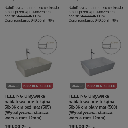
Najniższa cena produktu w okresie
Najniższa cena produktu w okresie
30 dni przed wprowadzeniem
30 dni przed wprowadzeniem
obniżki:
179,00 zł
+11%
obniżki:
179,00 zł
+11%
Cena regularna:
949,00 zł
-79%
Cena regularna:
949,00 zł
-79%
OKAZJA
NASZ BESTSELLER
OKAZJA
NASZ BESTSELLER
FEELING Umywalka
FEELING Umywalka
nablatowa prostokątna
nablatowa prostokątna
50x36 cm beż mat (505)
50x36 cm biały mat (500)
(Wycofywana, starsza
(Wycofywana, starsza
wersja rant 12mm)
wersja rant 12mm)
199,00 zł
199,00 zł
/
szt.
/
szt.