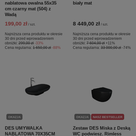
nablatowa owalna 55x35
biały mat
cm czarny mat (504) z
Wadą
199,00 zł
8 449,00 zł
/
szt.
/
szt.
Najniższa cena produktu w okresie
Najniższa cena produktu w okresie
30 dni przed wprowadzeniem
30 dni przed wprowadzeniem
obniżki:
299,00 zł
-33%
obniżki:
7 604,00 zł
+11%
Cena regularna:
1 650,00 zł
-88%
Cena regularna:
33 000,00 zł
-74%
OKAZJA
OKAZJA
NASZ BESTSELLER
DES UMYWALKA
Zestaw DES Miska z Deską
NABLATOWA 70X35CM
WC podwiesz. Rimless