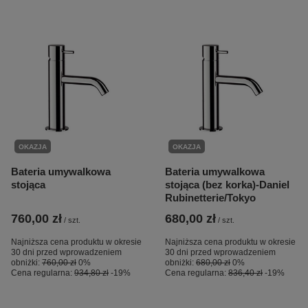
OKAZJA
OKAZJA
Bateria umywalkowa
Bateria umywalkowa
stojąca
stojąca (bez korka)-Daniel
Rubinetterie/Tokyo
760,00 zł
680,00 zł
/
szt.
/
szt.
Najniższa cena produktu w okresie
Najniższa cena produktu w okresie
30 dni przed wprowadzeniem
30 dni przed wprowadzeniem
obniżki:
760,00 zł
0%
obniżki:
680,00 zł
0%
Cena regularna:
934,80 zł
-19%
Cena regularna:
836,40 zł
-19%