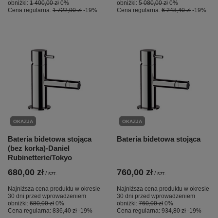
obniżki:
1 400,00 zł
0%
obniżki:
5 080,00 zł
0%
Cena regularna:
1 722,00 zł
-19%
Cena regularna:
6 248,40 zł
-19%
OKAZJA
OKAZJA
Bateria bidetowa stojąca
Bateria bidetowa stojąca
(bez korka)-Daniel
Rubinetterie/Tokyo
680,00 zł
760,00 zł
/
szt.
/
szt.
Najniższa cena produktu w okresie
Najniższa cena produktu w okresie
30 dni przed wprowadzeniem
30 dni przed wprowadzeniem
obniżki:
680,00 zł
0%
obniżki:
760,00 zł
0%
Cena regularna:
836,40 zł
-19%
Cena regularna:
934,80 zł
-19%