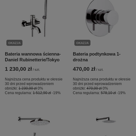
OKAZJA
OKAZJA
Bateria wannowa ścienna-
Bateria podtynkowa 1-
Daniel Rubinetterie/Tokyo
drożna
1 230,00 zł
470,00 zł
/
szt.
/
szt.
Najniższa cena produktu w okresie
Najniższa cena produktu w okresie
30 dni przed wprowadzeniem
30 dni przed wprowadzeniem
obniżki:
1 230,00 zł
0%
obniżki:
470,00 zł
0%
Cena regularna:
1 512,90 zł
-19%
Cena regularna:
578,10 zł
-19%