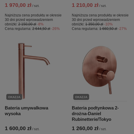
1 970,00 zł
1 210,00 zł
/
szt.
/
szt.
Najniższa cena produktu w okresie
Najniższa cena produktu w okresie
30 dni przed wprowadzeniem
30 dni przed wprowadzeniem
obniżki:
2 150,00 zł
-8%
obniżki:
1 350,00 zł
-10%
Cena regularna:
2 644,50 zł
-26%
Cena regularna:
1 660,50 zł
-27%
OKAZJA
OKAZJA
Bateria umywalkowa
Bateria podtynkowa 2-
wysoka
drożna-Daniel
Rubinetterie/Tokyo
1 600,00 zł
1 260,00 zł
/
szt.
/
szt.