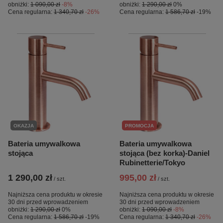
obniżki:
1 090,00 zł
-8%
obniżki:
1 290,00 zł
0%
Cena regularna:
1 340,70 zł
-26%
Cena regularna:
1 586,70 zł
-19%
OKAZJA
PROMOCJA
Bateria umywalkowa
Bateria umywalkowa
stojąca
stojąca (bez korka)-Daniel
Rubinetterie/Tokyo
1 290,00 zł
995,00 zł
/
szt.
/
szt.
Najniższa cena produktu w okresie
Najniższa cena produktu w okresie
30 dni przed wprowadzeniem
30 dni przed wprowadzeniem
obniżki:
1 290,00 zł
0%
obniżki:
1 090,00 zł
-8%
Cena regularna:
1 586,70 zł
-19%
Cena regularna:
1 340,70 zł
-26%