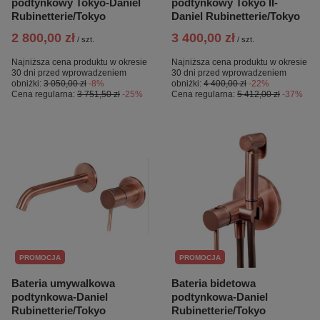
podtynkowy Tokyo-Daniel
podtynkowy Tokyo II-
Rubinetterie/Tokyo
Daniel Rubinetterie/Tokyo
2 800,00 zł
3 400,00 zł
/
szt.
/
szt.
Najniższa cena produktu w okresie
Najniższa cena produktu w okresie
30 dni przed wprowadzeniem
30 dni przed wprowadzeniem
obniżki:
3 050,00 zł
-8%
obniżki:
4 400,00 zł
-22%
Cena regularna:
3 751,50 zł
-25%
Cena regularna:
5 412,00 zł
-37%
PROMOCJA
PROMOCJA
Bateria umywalkowa
Bateria bidetowa
podtynkowa-Daniel
podtynkowa-Daniel
Rubinetterie/Tokyo
Rubinetterie/Tokyo