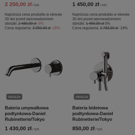
2 250,00 zł
1 450,00 zł
/
szt.
/
szt.
Najniższa cena produktu w okresie
Najniższa cena produktu w okresie
30 dni przed wprowadzeniem
30 dni przed wprowadzeniem
obniżki:
2 480,00 zł
-9%
obniżki:
1 450,00 zł
0%
Cena regularna:
3 050,40 zł
-26%
Cena regularna:
1 783,50 zł
-19%
OKAZJA
OKAZJA
Bateria umywalkowa
Bateria bidetowa
podtynkowa-Daniel
podtynkowa-Daniel
Rubinetterie/Tokyo
Rubinetterie/Tokyo
1 430,00 zł
850,00 zł
/
szt.
/
szt.