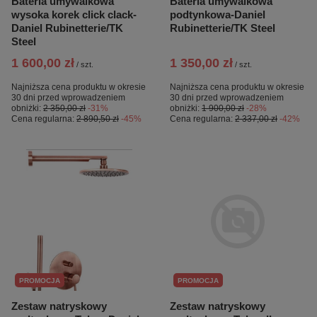
Bateria umywalkowa
Bateria umywalkowa
wysoka korek click clack-
podtynkowa-Daniel
Daniel Rubinetterie/TK
Rubinetterie/TK Steel
Steel
1 600,00 zł
1 350,00 zł
/
szt.
/
szt.
Najniższa cena produktu w okresie
Najniższa cena produktu w okresie
30 dni przed wprowadzeniem
30 dni przed wprowadzeniem
obniżki:
2 350,00 zł
-31%
obniżki:
1 900,00 zł
-28%
Cena regularna:
2 890,50 zł
-45%
Cena regularna:
2 337,00 zł
-42%
PROMOCJA
PROMOCJA
Zestaw natryskowy
Zestaw natryskowy