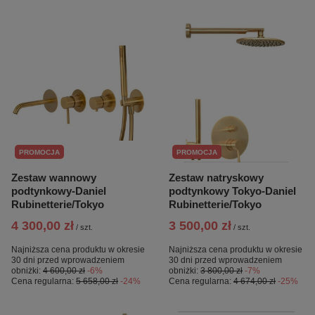
PROMOCJA
PROMOCJA
Zestaw wannowy
Zestaw natryskowy
podtynkowy-Daniel
podtynkowy Tokyo-Daniel
Rubinetterie/Tokyo
Rubinetterie/Tokyo
4 300,00 zł
3 500,00 zł
/
szt.
/
szt.
Najniższa cena produktu w okresie
Najniższa cena produktu w okresie
30 dni przed wprowadzeniem
30 dni przed wprowadzeniem
obniżki:
4 600,00 zł
-6%
obniżki:
3 800,00 zł
-7%
Cena regularna:
5 658,00 zł
-24%
Cena regularna:
4 674,00 zł
-25%