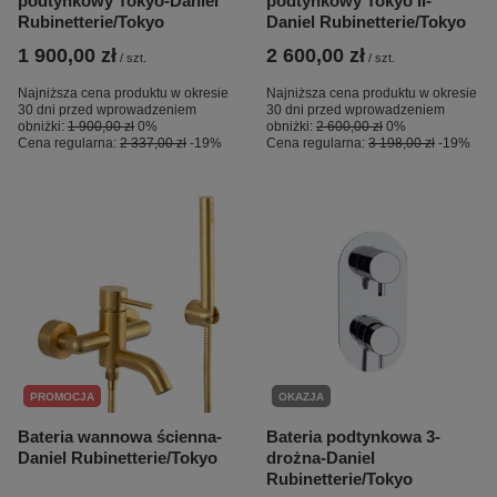
podtynkowy Tokyo-Daniel
podtynkowy Tokyo II-
Rubinetterie/Tokyo
Daniel Rubinetterie/Tokyo
1 900,00 zł
2 600,00 zł
/
szt.
/
szt.
Najniższa cena produktu w okresie
Najniższa cena produktu w okresie
30 dni przed wprowadzeniem
30 dni przed wprowadzeniem
obniżki:
1 900,00 zł
0%
obniżki:
2 600,00 zł
0%
Cena regularna:
2 337,00 zł
-19%
Cena regularna:
3 198,00 zł
-19%
PROMOCJA
OKAZJA
Bateria wannowa ścienna-
Bateria podtynkowa 3-
Daniel Rubinetterie/Tokyo
drożna-Daniel
Rubinetterie/Tokyo