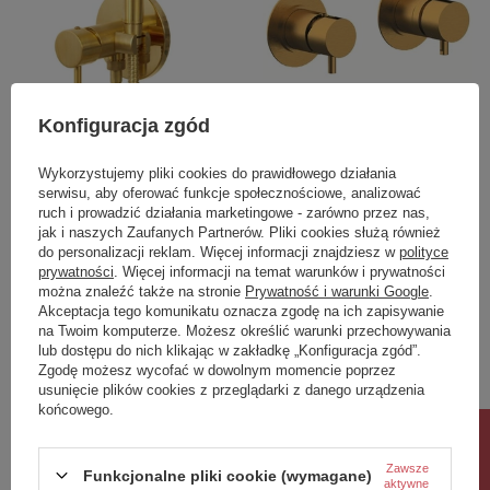
PROMOCJA
PROMOCJA
Konfiguracja zgód
Bateria bidetowa
Bateria podtynkowa 2-
Wykorzystujemy pliki cookies do prawidłowego działania
podtynkowa-Daniel
drożna-Daniel
serwisu, aby oferować funkcje społecznościowe, analizować
Rubinetterie/Tokyo
Rubinetterie/Tokyo
ruch i prowadzić działania marketingowe - zarówno przez nas,
1 510,00 zł
2 550,00 zł
jak i naszych Zaufanych Partnerów. Pliki cookies służą również
/
szt.
/
szt.
do personalizacji reklam. Więcej informacji znajdziesz w
polityce
Najniższa cena produktu w okresie
Najniższa cena produktu w okresie
prywatności
. Więcej informacji na temat warunków i prywatności
30 dni przed wprowadzeniem
30 dni przed wprowadzeniem
można znaleźć także na stronie
Prywatność i warunki Google
.
obniżki:
1 650,00 zł
-8%
obniżki:
2 780,00 zł
-8%
Akceptacja tego komunikatu oznacza zgodę na ich zapisywanie
Cena regularna:
2 029,50 zł
-26%
Cena regularna:
3 419,40 zł
-25%
na Twoim komputerze. Możesz określić warunki przechowywania
lub dostępu do nich klikając w zakładkę „Konfiguracja zgód”.
Zgodę możesz wycofać w dowolnym momencie poprzez
usunięcie plików cookies z przeglądarki z danego urządzenia
końcowego.
Rabat 10%
Zawsze
Funkcjonalne pliki cookie (wymagane)
aktywne