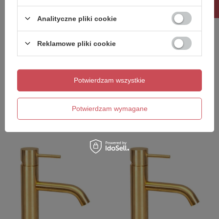
Analityczne pliki cookie
PROMOCJA
OKAZJA
Reklamowe pliki cookie
Bateria bidetowa stojąca
Bateria bidetowa stojąca
(bez korka)-Daniel
Rubinetterie/Tokyo
Potwierdzam wszystkie
1 240,00 zł
1 600,00 zł
/
szt.
/
szt.
Najniższa cena produktu w okresie
Najniższa cena produktu w okresie
Potwierdzam wymagane
30 dni przed wprowadzeniem
30 dni przed wprowadzeniem
obniżki:
1 380,00 zł
-10%
obniżki:
1 600,00 zł
0%
Cena regularna:
1 697,40 zł
-27%
Cena regularna:
1 968,00 zł
-19%