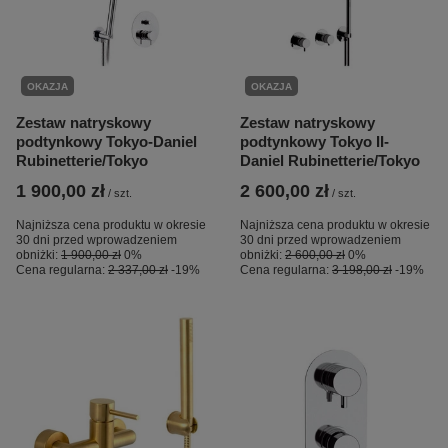
OKAZJA
OKAZJA
Zestaw natryskowy
Zestaw natryskowy
podtynkowy Tokyo-Daniel
podtynkowy Tokyo II-
Rubinetterie/Tokyo
Daniel Rubinetterie/Tokyo
1 900,00 zł
2 600,00 zł
/
szt.
/
szt.
Najniższa cena produktu w okresie
Najniższa cena produktu w okresie
30 dni przed wprowadzeniem
30 dni przed wprowadzeniem
obniżki:
1 900,00 zł
0%
obniżki:
2 600,00 zł
0%
Cena regularna:
2 337,00 zł
-19%
Cena regularna:
3 198,00 zł
-19%