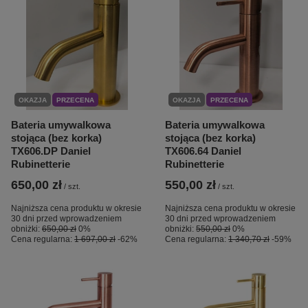
OKAZJA
PRZECENA
OKAZJA
PRZECENA
Bateria umywalkowa
Bateria umywalkowa
stojąca (bez korka)
stojąca (bez korka)
TX606.DP Daniel
TX606.64 Daniel
Rubinetterie
Rubinetterie
650,00 zł
550,00 zł
/
szt.
/
szt.
Najniższa cena produktu w okresie
Najniższa cena produktu w okresie
30 dni przed wprowadzeniem
30 dni przed wprowadzeniem
obniżki:
650,00 zł
0%
obniżki:
550,00 zł
0%
Cena regularna:
1 697,00 zł
-62%
Cena regularna:
1 340,70 zł
-59%