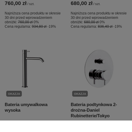
760,00 zł
680,00 zł
/
szt.
/
szt.
Najniższa cena produktu w okresie
Najniższa cena produktu w okresie
30 dni przed wprowadzeniem
30 dni przed wprowadzeniem
obniżki:
760,00 zł
0%
obniżki:
680,00 zł
0%
Cena regularna:
934,80 zł
-19%
Cena regularna:
836,40 zł
-19%
OKAZJA
OKAZJA
Bateria umywalkowa
Bateria podtynkowa 2-
wysoka
drożna-Daniel
Rubinetterie/Tokyo
930,00 zł
790,00 zł
/
szt.
/
szt.