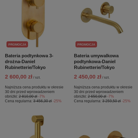
PROMOCJA
PROMOCJA
Bateria podtynkowa 3-
Bateria umywalkowa
drożna-Daniel
podtynkowa-Daniel
Rubinetterie/Tokyo
Rubinetterie/Tokyo
2 600,00 zł
2 450,00 zł
/
szt.
/
szt.
Najniższa cena produktu w okresie
Najniższa cena produktu w okresie
30 dni przed wprowadzeniem
30 dni przed wprowadzeniem
obniżki:
2 810,00 zł
-7%
obniżki:
2 650,00 zł
-7%
Cena regularna:
3 456,30 zł
-25%
Cena regularna:
3 259,50 zł
-25%