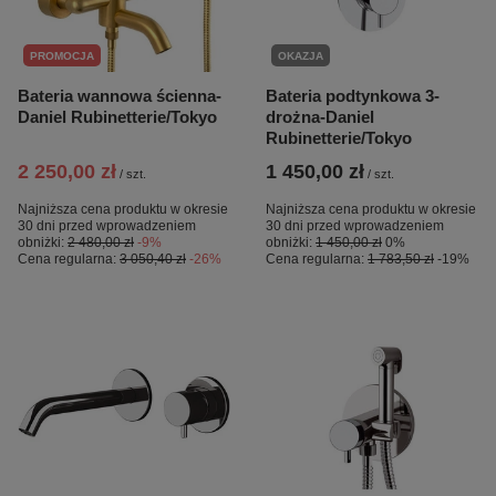
PROMOCJA
OKAZJA
Bateria wannowa ścienna-
Bateria podtynkowa 3-
Daniel Rubinetterie/Tokyo
drożna-Daniel
Rubinetterie/Tokyo
2 250,00 zł
1 450,00 zł
/
szt.
/
szt.
Najniższa cena produktu w okresie
Najniższa cena produktu w okresie
30 dni przed wprowadzeniem
30 dni przed wprowadzeniem
obniżki:
2 480,00 zł
-9%
obniżki:
1 450,00 zł
0%
Cena regularna:
3 050,40 zł
-26%
Cena regularna:
1 783,50 zł
-19%