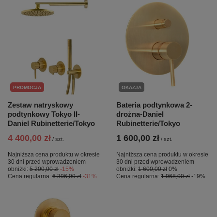
PROMOCJA
OKAZJA
Zestaw natryskowy
Bateria podtynkowa 2-
podtynkowy Tokyo II-
drożna-Daniel
Daniel Rubinetterie/Tokyo
Rubinetterie/Tokyo
4 400,00 zł
1 600,00 zł
/
szt.
/
szt.
Najniższa cena produktu w okresie
Najniższa cena produktu w okresie
30 dni przed wprowadzeniem
30 dni przed wprowadzeniem
obniżki:
5 200,00 zł
-15%
obniżki:
1 600,00 zł
0%
Cena regularna:
6 396,00 zł
-31%
Cena regularna:
1 968,00 zł
-19%