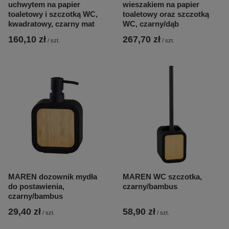
uchwytem na papier
wieszakiem na papier
toaletowy i szczotką WC,
toaletowy oraz szczotką
kwadratowy, czarny mat
WC, czarny/dąb
160,10 zł
267,70 zł
/
szt.
/
szt.
MAREN dozownik mydła
MAREN WC szczotka,
do postawienia,
czarny/bambus
czarny/bambus
29,40 zł
58,90 zł
/
szt.
/
szt.