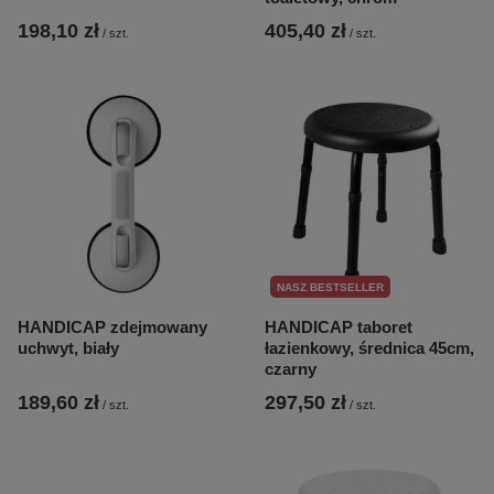
198,10 zł
405,40 zł
/
szt.
/
szt.
NASZ BESTSELLER
HANDICAP zdejmowany
HANDICAP taboret
uchwyt, biały
łazienkowy, średnica 45cm,
czarny
189,60 zł
297,50 zł
/
szt.
/
szt.