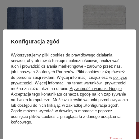
Konfiguracja zgód
Wykorzystujemy pliki cookies do prawidłowego działania
serwisu, aby oferować funkcje społecznościowe, analizować
SERENITY dywanik
SERENITY dywanik
ruch i prowadzić działania marketingowe - zarówno przez nas,
łazienkowy 60x90cm z
łazienkowy 50x50cm z
jak i naszych Zaufanych Partnerów. Pliki cookies służą również
antypoślizgiem, polyester,
antypoślizgiem, polyester,
do personalizacji reklam. Więcej informacji znajdziesz w
polityce
niebeski
beżowy
prywatności
. Więcej informacji na temat warunków i prywatności
można znaleźć także na stronie
Prywatność i warunki Google
.
147,90 zł
74,80 zł
/
szt.
/
szt.
Akceptacja tego komunikatu oznacza zgodę na ich zapisywanie
na Twoim komputerze. Możesz określić warunki przechowywania
lub dostępu do nich klikając w zakładkę „Konfiguracja zgód”.
Zgodę możesz wycofać w dowolnym momencie poprzez
usunięcie plików cookies z przeglądarki z danego urządzenia
końcowego.
Zawsze