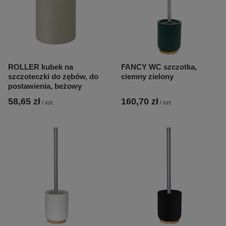
ROLLER kubek na
FANCY WC szczotka,
szczoteczki do zębów, do
ciemny zielony
postawienia, beżowy
58,65 zł
160,70 zł
/
szt.
/
szt.