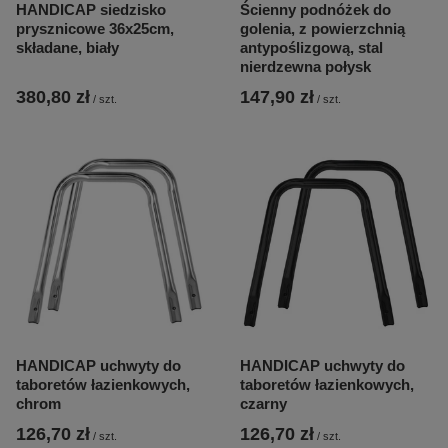
HANDICAP siedzisko
Ścienny podnóżek do
prysznicowe 36x25cm,
golenia, z powierzchnią
składane, biały
antypoślizgową, stal
nierdzewna połysk
380,80 zł
147,90 zł
/
szt.
/
szt.
HANDICAP uchwyty do
HANDICAP uchwyty do
taboretów łazienkowych,
taboretów łazienkowych,
chrom
czarny
126,70 zł
126,70 zł
/
szt.
/
szt.