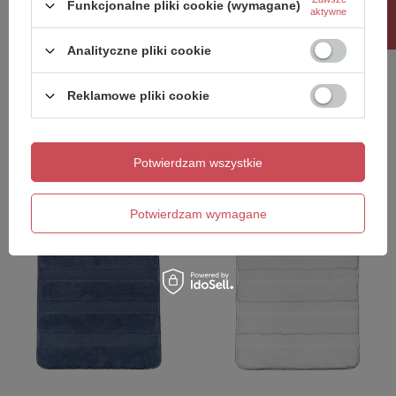
Rabat 10%
Funkcjonalne pliki cookie (wymagane)
aktywne
Analityczne pliki cookie
Reklamowe pliki cookie
SERENITY dywanik
SERENITY dywanik
łazienkowy 60x90cm z
łazienkowy 50x50cm z
antypoślizgiem, polyester,
antypoślizgiem, polyester,
biały
zielony
Potwierdzam wszystkie
147,90 zł
74,80 zł
/
szt.
/
szt.
Potwierdzam wymagane