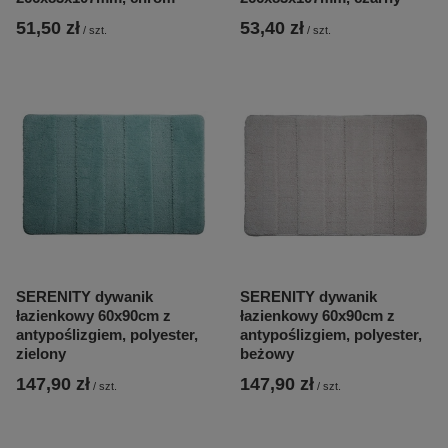
51,50 zł
53,40 zł
/
szt.
/
szt.
SERENITY dywanik
SERENITY dywanik
łazienkowy 60x90cm z
łazienkowy 60x90cm z
antypoślizgiem, polyester,
antypoślizgiem, polyester,
zielony
beżowy
147,90 zł
147,90 zł
/
szt.
/
szt.