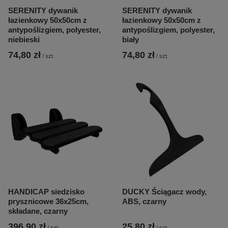
SERENITY dywanik
SERENITY dywanik
łazienkowy 50x50cm z
łazienkowy 50x50cm z
antypoślizgiem, polyester,
antypoślizgiem, polyester,
niebieski
biały
74,80 zł
74,80 zł
/
szt.
/
szt.
HANDICAP siedzisko
DUCKY Ściągacz wody,
prysznicowe 36x25cm,
ABS, czarny
składane, czarny
396,90 zł
25,80 zł
/
szt.
/
szt.