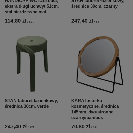
HANDICAP WC szczotka,
STAN taboret łazienkowy,
ekstra długi uchwyt 51cm,
średnica 30cm, czarny
stal nierdzewna mat
114,80 zł
247,40 zł
/
szt.
/
szt.
STAN taboret łazienkowy,
KARA lusterko
średnica 30cm, verde
kosmetyczne, średnica
145mm, dwustronne,
czarny/bambus
247,40 zł
70,80 zł
/
szt.
/
szt.