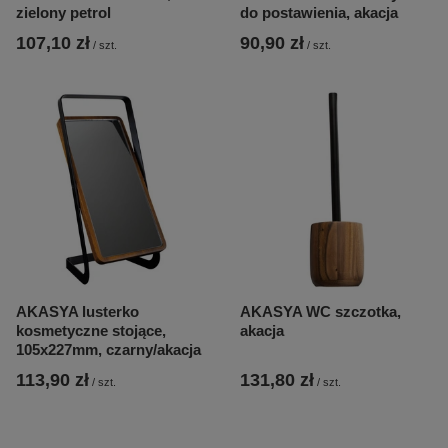
zielony petrol
do postawienia, akacja
107,10 zł
90,90 zł
/
szt.
/
szt.
AKASYA lusterko
AKASYA WC szczotka,
kosmetyczne stojące,
akacja
105x227mm, czarny/akacja
113,90 zł
131,80 zł
/
szt.
/
szt.