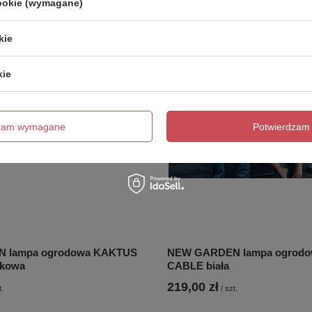
cookie (wymagane)
kie
kie
dzam wymagane
Potwierdzam 
 lampa ogrodowa KAKTUS
NEW GARDEN lampa ogrodo
nkowa
CABLE biała
219,00 zł
t.
/
szt.