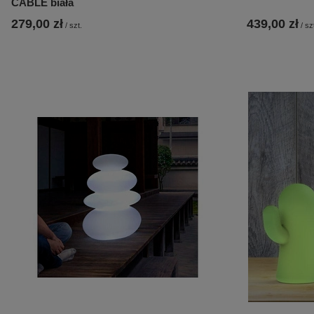
CABLE biała
279,00 zł
439,00 zł
/
szt.
/
sz