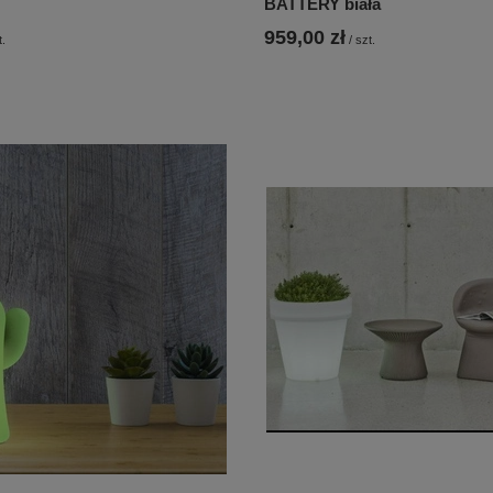
BATTERY biała
959,00 zł
t.
/
szt.