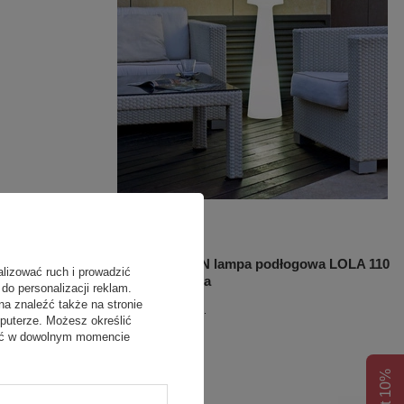
cyjna SIROCO
NEW GARDEN lampa podłogowa LOLA 110
alizować ruch i prowadzić
BATTERY biała
do personalizacji reklam.
na znaleźć także na stronie
939,00 zł
/
szt.
puterze. Możesz określić
fać w dowolnym momencie