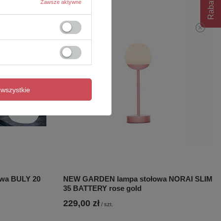
Rabat 10%
Zawsze aktywne
wszystkie
wa BULY 20
NEW GARDEN lampa stołowa NORAI SLIM
35 BATTERY rose gold
229,00 zł
/
szt.