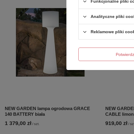
Funkcjonalne pliki 
Analityczne pliki coo
Reklamowe pliki coo
Potwier
NEW GARDEN lampa ogrodowa GRACE
NEW GARDEN
140 BATTERY biała
CABLE limo
1 379,00 zł
919,00 zł
/
szt.
/
sz