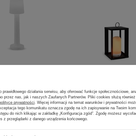
 lampa ogrodowa CARMEN
NEW GARDEN lampa dekora
o prawidłowego działania serwisu, aby oferować funkcje społecznościowe, an
ała
30 BATTERY IN&OUT
o przez nas, jak i naszych Zaufanych Partnerów. Pliki cookies służą również 
polityce prywatności
. Więcej informacji na temat warunków i prywatności moż
459,00 zł
szt.
/
szt.
Akceptacja tego komunikatu oznacza zgodę na ich zapisywanie na Twoim kom
stępu do nich klikając w zakładkę „Konfiguracja zgód”. Zgodę możesz wyco
es z przeglądarki z danego urządzenia końcowego.