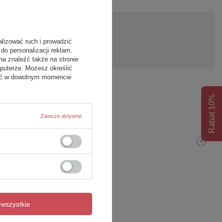
pytanie
alizować ruch i prowadzić
do personalizacji reklam.
na znaleźć także na stronie
puterze. Możesz określić
fać w dowolnym momencie
Rabat 10%
Zawsze aktywne
wszystkie