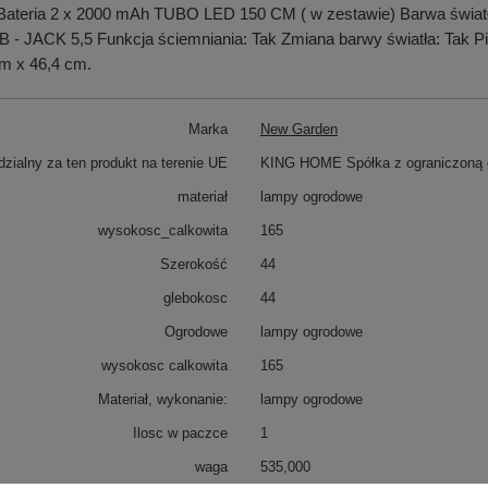
tła: Bateria 2 x 2000 mAh TUBO LED 150 CM ( w zestawie) Barwa św
B - JACK 5,5 Funkcja ściemniania: Tak Zmiana barwy światła: Tak Pi
cm x 46,4 cm.
Marka
New Garden
zialny za ten produkt na terenie UE
KING HOME Spółka z ograniczoną o
materiał
lampy ogrodowe
wysokosc_calkowita
165
Szerokość
44
glebokosc
44
Ogrodowe
lampy ogrodowe
wysokosc calkowita
165
Materiał, wykonanie:
lampy ogrodowe
Ilosc w paczce
1
waga
535,000