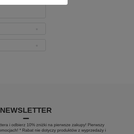
NEWSLETTER
tera i odbierz 10% zniżki na pierwsze zakupy! Pierwszy
omocjach! * Rabat nie dotyczy produktów z wyprzedaży i