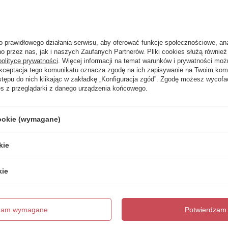
trzebujesz pomocy? Masz pytania?
Zadaj 
o prawidłowego działania serwisu, aby oferować funkcje społecznościowe, an
ezwłocznie, najciekawsze pytania i odpowiedzi publikując dla
o przez nas, jak i naszych Zaufanych Partnerów. Pliki cookies służą również 
innych.
polityce prywatności
. Więcej informacji na temat warunków i prywatności moż
Akceptacja tego komunikatu oznacza zgodę na ich zapisywanie na Twoim kom
stępu do nich klikając w zakładkę „Konfiguracja zgód”. Zgodę możesz wyco
es z przeglądarki z danego urządzenia końcowego.
Napisz swoją opinię
cookie (wymagane)
Twoja ocena:
5/5
kie
kie
dzam wymagane
Potwierdzam 