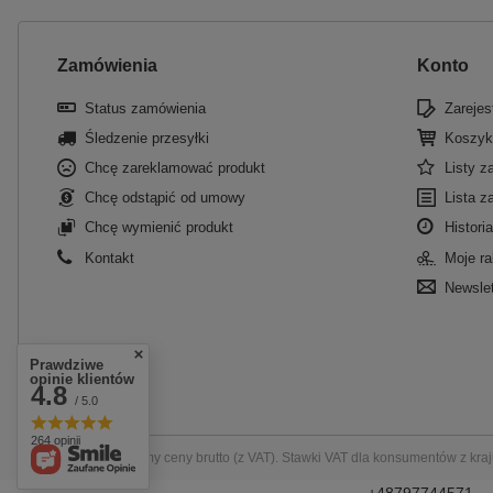
Zamówienia
Konto
Status zamówienia
Zarejest
Śledzenie przesyłki
Koszyk
Chcę zareklamować produkt
Listy 
Chcę odstąpić od umowy
Lista z
Chcę wymienić produkt
Historia
Kontakt
Moje ra
Newslet
Prawdziwe
opinie klientów
4.8
/ 5.0
264 opinii
W sklepie prezentujemy ceny brutto (z VAT).
Stawki VAT dla konsumentów z kra