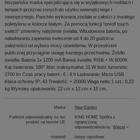
hiszpańska marka specjalizująca się w wyjątkowych meblach i
lampach przeznaczonych do użytku wewnętrznego i
zewnętrznego. Panchito wykonana została w całości z trwałego
polietylenu w kolorze białym. Za pomocą funkcji “on/off touch
switch” zmienimy natężenie światła. Wbudowana bateria, po
naładowaniu zapewnia świecenie od 4 do 20 godzin w
zależności od wyboru mocy oświetlenia. W przestrzeni
publicznej przyciągnie uwagę każdego przechodnia. Źródło
światła: Bateria 1x 1200 mA Barwa światła: RGB + W 6000K
Kąt świecenia: 180° Moc maksymalna: 11 W Ilość lumenów:
2700 lm Czas pracy baterii : 6 - 8 h Ładowanie: Micro USB
Klasa ochrony IP: 43 Trwałość: > 20000 Waga netto 1 szt.: 0,22
kg Wymiary opakowania: 22 cm x 12 cm x 15 cm.
Marka
New Garden
Podmiot odpowiedzialny za ten
KING HOME Spółka z
produkt na terenie UE
ograniczoną
odpowiedzialnością
Więcej
materiał
lampy ogrodowe