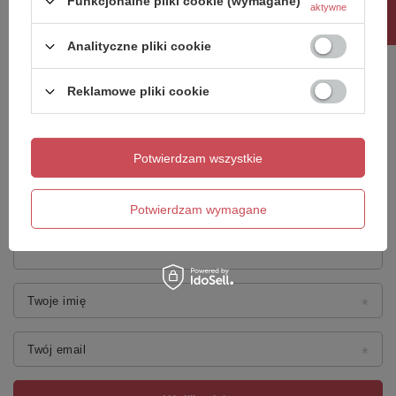
Funkcjonalne pliki cookie (wymagane)
aktywne
Twoja ocena:
5/5
Analityczne pliki cookie
Reklamowe pliki cookie
Treść twojej opinii
Potwierdzam wszystkie
Dodaj własne zdjęcie produktu:
Potwierdzam wymagane
Twoje imię
Twój email