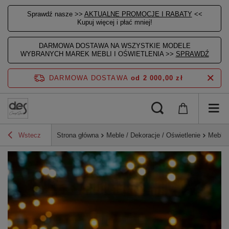
Sprawdź nasze >>
AKTUALNE PROMOCJE I RABATY
<<
Kupuj więcej i płać mniej!
DARMOWA DOSTAWA NA WSZYSTKIE MODELE
WYBRANYCH MAREK MEBLI I OŚWIETLENIA >>
SPRAWDŹ
DARMOWA DOSTAWA
od 2 000,00 zł
Wstecz
Strona główna
Meble / Dekoracje / Oświetlenie
Meble 