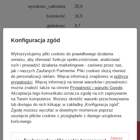
wysokosc_calkowita
20,6
Szerokość
16,5
glebokosc
9,7
Ogrodowe
lampy ogrodowe
Konfiguracja zgód
wysokosc calkowita
20,6
Wykorzystujemy pliki cookies do prawidłowego działania
Materiał, wykonanie:
lampy ogrodowe
serwisu, aby oferować funkcje społecznościowe, analizować
Ilosc w paczce
1
ruch i prowadzić działania marketingowe - zarówno przez nas,
jak i naszych Zaufanych Partnerów. Pliki cookies służą również
waga
10,000
do personalizacji reklam. Więcej informacji znajdziesz w
polityce
prywatności
. Więcej informacji na temat warunków i prywatności
można znaleźć także na stronie
Prywatność i warunki Google
.
Potrzebujesz pomocy? Masz pytania?
Akceptacja tego komunikatu oznacza zgodę na ich zapisywanie
Zadaj pytanie a my odpowiemy niezwłocznie,
na Twoim komputerze. Możesz określić warunki przechowywania
Zadaj pytanie
najciekawsze pytania i odpowiedzi publikując
lub dostępu do nich klikając w zakładkę „Konfiguracja zgód”.
dla innych.
Zgodę możesz wycofać w dowolnym momencie poprzez
usunięcie plików cookies z przeglądarki z danego urządzenia
końcowego.
Rabat 10%
Napisz swoją opinię
Zawsze