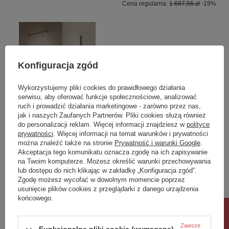
Cena regularna:
1 687,56 zł
-19%
Konfiguracja zgód
Wykorzystujemy pliki cookies do prawidłowego działania
serwisu, aby oferować funkcje społecznościowe, analizować
ruch i prowadzić działania marketingowe - zarówno przez nas,
jak i naszych Zaufanych Partnerów. Pliki cookies służą również
OKAZJA
do personalizacji reklam. Więcej informacji znajdziesz w
polityce
prywatności
. Więcej informacji na temat warunków i prywatności
NZ4 Parawan nawannowy
Essentials E14 LED Golf
można znaleźć także na stronie
Prywatność i warunki Google
.
NESTA GUNMETAL
Warm White
Akceptacja tego komunikatu oznacza zgodę na ich zapisywanie
BRUSHED stały U 60x140
na Twoim komputerze. Możesz określić warunki przechowywania
szkło czyste 8mm Active
lub dostępu do nich klikając w zakładkę „Konfiguracja zgód”.
Shield 2.0 - wsp.
Zgodę możesz wycofać w dowolnym momencie poprzez
równoległy
usunięcie plików cookies z przeglądarki z danego urządzenia
końcowego.
1 451,00 zł
8,00 zł
/
szt.
/
szt.
Rabat 10%
Najniższa cena produktu w okresie
30 dni przed wprowadzeniem
Zawsze
Funkcjonalne pliki cookie (wymagane)