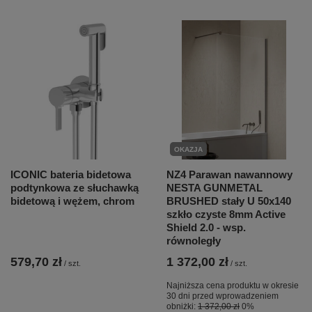
OKAZJA
ICONIC bateria bidetowa
NZ4 Parawan nawannowy
podtynkowa ze słuchawką
NESTA GUNMETAL
bidetową i wężem, chrom
BRUSHED stały U 50x140
szkło czyste 8mm Active
Shield 2.0 - wsp.
równoległy
579,70 zł
1 372,00 zł
/
szt.
/
szt.
Najniższa cena produktu w okresie
30 dni przed wprowadzeniem
obniżki:
1 372,00 zł
0%