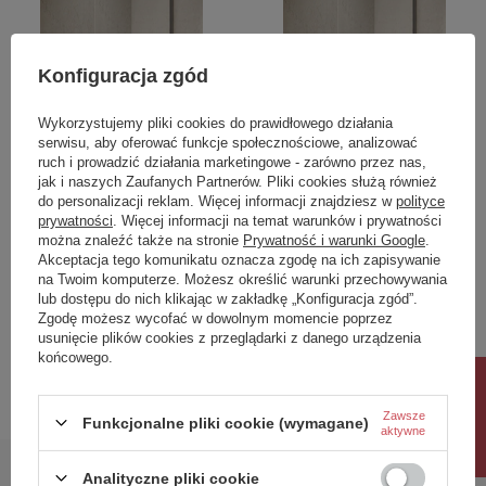
Konfiguracja zgód
Wykorzystujemy pliki cookies do prawidłowego działania
OKAZJA
OKAZJA
serwisu, aby oferować funkcje społecznościowe, analizować
NZ4 Parawan nawannowy
NZ4 Parawan nawannowy
ruch i prowadzić działania marketingowe - zarówno przez nas,
NESTA GUNMETAL
NESTA GUNMETAL
jak i naszych Zaufanych Partnerów. Pliki cookies służą również
BRUSHED stały U 50x140
BRUSHED stały U 60x140
do personalizacji reklam. Więcej informacji znajdziesz w
polityce
prywatności
. Więcej informacji na temat warunków i prywatności
szkło czyste 8mm Active
szkło czyste 8mm Active
można znaleźć także na stronie
Prywatność i warunki Google
.
Shield 2.0 - wsp.
Shield 2.0 - wsp.
Akceptacja tego komunikatu oznacza zgodę na ich zapisywanie
równoległy
równoległy
na Twoim komputerze. Możesz określić warunki przechowywania
1 372,00 zł
1 451,00 zł
lub dostępu do nich klikając w zakładkę „Konfiguracja zgód”.
/
szt.
/
szt.
Zgodę możesz wycofać w dowolnym momencie poprzez
Najniższa cena produktu w okresie
Najniższa cena produktu w okresie
usunięcie plików cookies z przeglądarki z danego urządzenia
30 dni przed wprowadzeniem
30 dni przed wprowadzeniem
końcowego.
obniżki:
1 372,00 zł
0%
obniżki:
1 451,00 zł
0%
Rabat 10%
Cena regularna:
1 687,56 zł
-19%
Cena regularna:
1 784,73 zł
-19%
Zawsze
Funkcjonalne pliki cookie (wymagane)
aktywne
Analityczne pliki cookie