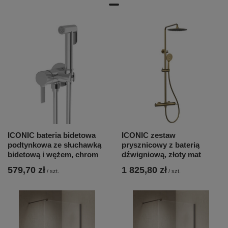
ICONIC bateria bidetowa
ICONIC zestaw
podtynkowa ze słuchawką
prysznicowy z baterią
bidetową i wężem, chrom
dźwigniową, złoty mat
579,70 zł
1 825,80 zł
/
szt.
/
szt.