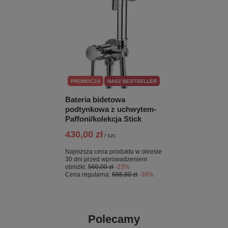
PROMOCJA
NASZ BESTSELLER
Bateria bidetowa
podtynkowa z uchwytem-
Paffoni/kolekcja Stick
430,00 zł
/
szt.
Najniższa cena produktu w okresie
30 dni przed wprowadzeniem
obniżki:
560,00 zł
-23%
Cena regularna:
688,80 zł
-38%
Polecamy