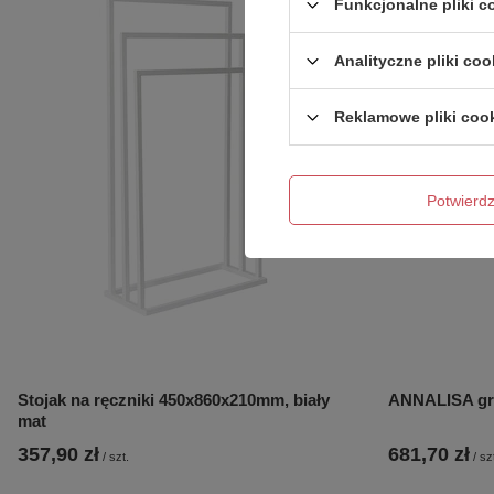
Funkcjonalne pliki 
Analityczne pliki coo
Reklamowe pliki coo
Potwier
Stojak na ręczniki 450x860x210mm, biały
ANNALISA grz
mat
357,90 zł
681,70 zł
/
szt.
/
sz