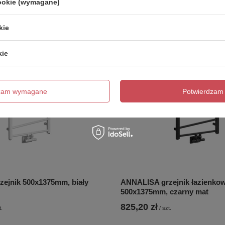
cookie (wymagane)
kie
kie
dzam wymagane
Potwierdzam 
ejnik 500x1375mm, biały
ANNALISA grzejnik łazienko
500x1375mm, czarny mat
825,20 zł
t.
/
szt.