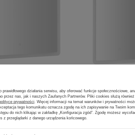
z oświetleniem LED 80x60cm,
FAGO lustro z oświetleniem 
o prawidłowego działania serwisu, aby oferować funkcje społecznościowe, an
owy, ściemnialne
czujnik dotykowy, ściemnialn
o przez nas, jak i naszych Zaufanych Partnerów. Pliki cookies służą również 
polityce prywatności
. Więcej informacji na temat warunków i prywatności moż
610,00 zł
t.
/
szt.
Akceptacja tego komunikatu oznacza zgodę na ich zapisywanie na Twoim kom
stępu do nich klikając w zakładkę „Konfiguracja zgód”. Zgodę możesz wyco
es z przeglądarki z danego urządzenia końcowego.