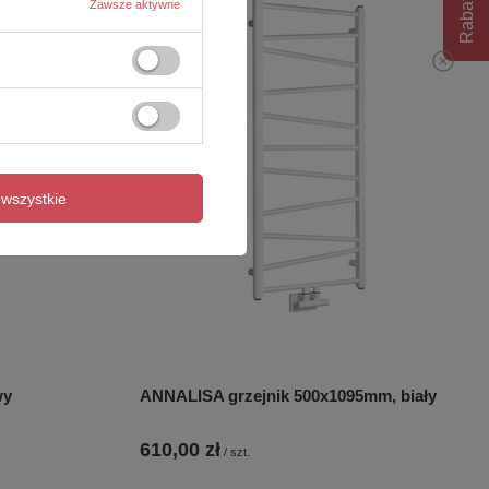
Rabat 10%
Zawsze aktywne
wszystkie
wy
ANNALISA grzejnik 500x1095mm, biały
610,00 zł
/
szt.