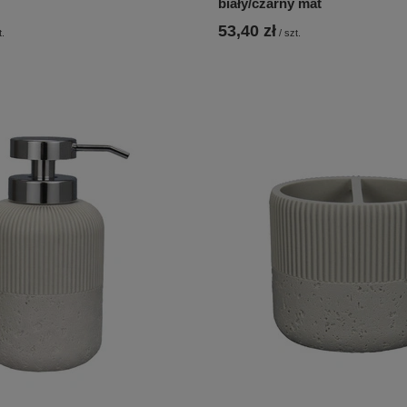
biały/czarny mat
53,40 zł
t.
/
szt.