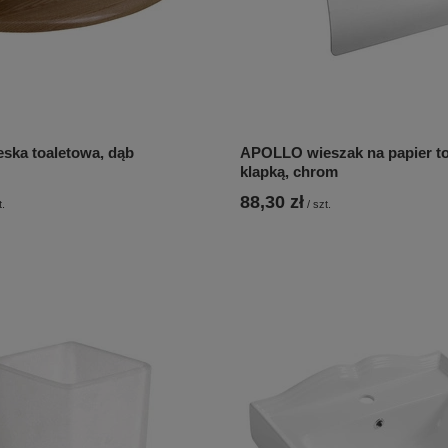
ka toaletowa, dąb
APOLLO wieszak na papier to
klapką, chrom
88,30 zł
t.
/
szt.