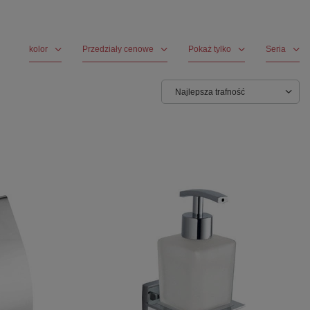
kolor
Przedziały cenowe
Pokaż tylko
Seria
Najlepsza trafność