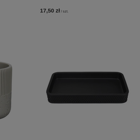
17,50 zł
/
szt.