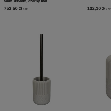
500x1095mm, czarny mat
753,50 zł
102,10 zł
/
szt.
/
sz