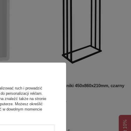
LED 50x70cm,
Stojak na ręczniki 450x860x210mm, czarny
alizować ruch i prowadzić
e
mat
do personalizacji reklam.
na znaleźć także na stronie
357,90 zł
/
szt.
puterze. Możesz określić
fać w dowolnym momencie