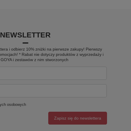
NEWSLETTER
tera i odbierz 10% zniżki na pierwsze zakupy! Pierwszy
omocjach! * Rabat nie dotyczy produktów z wyprzedaży i
u GOYA i zestawów z nim stworzonych
nych osobowych
Zapisz się do newslettera