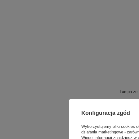
Lampa ze 
Konfiguracja zgód
Wykorzystujemy pliki cookies d
działania marketingowe - zarówn
Więcej informacji znajdziesz w