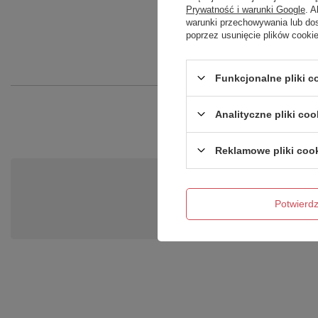
Prywatność i warunki Google
. 
warunki przechowywania lub do
poprzez usunięcie plików cooki
Funkcjonalne pliki 
Analityczne pliki coo
Reklamowe pliki coo
Po
Potwier
Zadaj pytanie a my odpowiemy ni