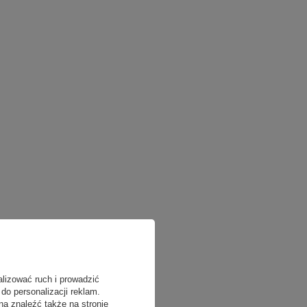
alizować ruch i prowadzić
do personalizacji reklam.
na znaleźć także na stronie