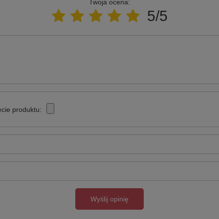
Twoja ocena:
5/5
cie produktu:
Wyślij opinię