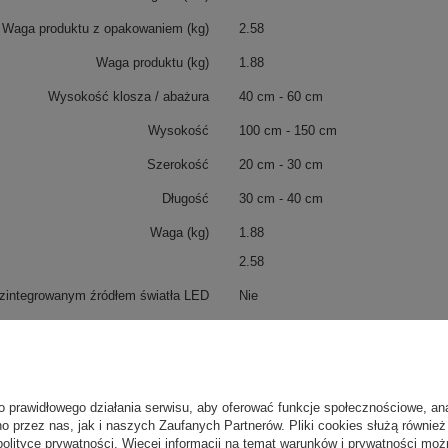
Waga produktu z opakowaniem (kg)
2.58
Waga produktu (kg)
1.88
Wysokość klosza / abażura
40 cm - 60 cm
Wysokość
100 cm - 150 cm
Szerokość
20 cm - 30 cm
Długość
30 cm - 40 cm
Waga (kg)
1.88
2.58
zintegrowanym źródłem światła LED
Nie
Przeznaczenie
salon
Kuchnia
Jadalnia
o prawidłowego działania serwisu, aby oferować funkcje społecznościowe, an
Lokal
o przez nas, jak i naszych Zaufanych Partnerów. Pliki cookies służą również 
polityce prywatności
. Więcej informacji na temat warunków i prywatności moż