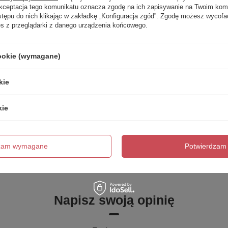
Stan magazynowy
0
Akceptacja tego komunikatu oznacza zgodę na ich zapisywanie na Twoim kom
stępu do nich klikając w zakładkę „Konfiguracja zgód”. Zgodę możesz wyco
Stan magazynowy planowany
0 ()
es z przeglądarki z danego urządzenia końcowego.
Żarówka w zestawie
Nie
cookie (wymagane)
Marka
Nowodvorski
kie
Symbol
02710
kie
trzebujesz pomocy? Masz pytania?
Zadaj 
dzam wymagane
Potwierdzam 
ezwłocznie, najciekawsze pytania i odpowiedzi publikując dla
innych.
Napisz swoją opinię