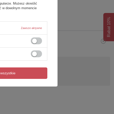
puterze. Możesz określić
fać w dowolnym momencie
Rabat 10%
Zawsze aktywne
pytanie
wszystkie