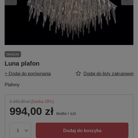
OKAZJA
Luna plafon
+ Dodaj do porównania
Dodaj do listy zakupowej
Plafony
1 242,30 zł
(Zniżka
20
%)
994,00 zł
brutto
/
szt.
Dodaj do koszyka