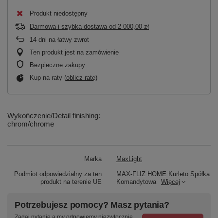
Produkt niedostępny
Darmowa i szybka dostawa
od
2 000,00 zł
14
dni na łatwy zwrot
Ten produkt jest na zamówienie
Bezpieczne zakupy
Kup na raty (
oblicz ratę
)
Wykończenie/Detail finishing:
chrom/chrome
Marka
MaxLight
Podmiot odpowiedzialny za ten
MAX-FLIZ HOME Kurleto Spółka
produkt na terenie UE
Komandytowa
Więcej
Potrzebujesz pomocy? Masz pytania?
Zadaj pytanie a my odpowiemy niezwłocznie,