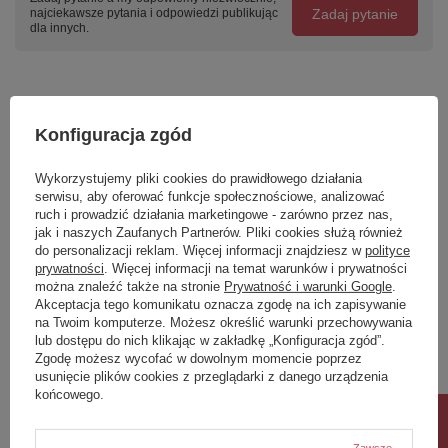
Zadaj pytanie
najciekawsze pytania i odpowiedzi publikując
dla innych.
Napisz swoją opinię
Konfiguracja zgód
Twoja ocena:
Wykorzystujemy pliki cookies do prawidłowego działania
5/5
serwisu, aby oferować funkcje społecznościowe, analizować
ruch i prowadzić działania marketingowe - zarówno przez nas,
jak i naszych Zaufanych Partnerów. Pliki cookies służą również
Treść twojej opinii
do personalizacji reklam. Więcej informacji znajdziesz w
polityce
prywatności
. Więcej informacji na temat warunków i prywatności
można znaleźć także na stronie
Prywatność i warunki Google
.
Akceptacja tego komunikatu oznacza zgodę na ich zapisywanie
na Twoim komputerze. Możesz określić warunki przechowywania
lub dostępu do nich klikając w zakładkę „Konfiguracja zgód”.
Zgodę możesz wycofać w dowolnym momencie poprzez
Dodaj własne zdjęcie produktu:
usunięcie plików cookies z przeglądarki z danego urządzenia
końcowego.
Zawsze