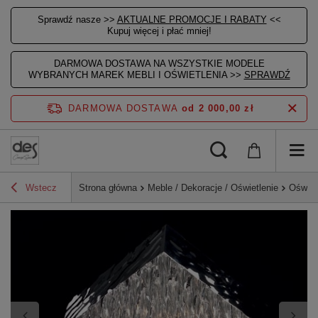
Sprawdź nasze >>
AKTUALNE PROMOCJE I RABATY
<<
Kupuj więcej i płać mniej!
DARMOWA DOSTAWA NA WSZYSTKIE MODELE
WYBRANYCH MAREK MEBLI I OŚWIETLENIA >>
SPRAWDŹ
DARMOWA DOSTAWA
od 2 000,00 zł
Wstecz
Strona główna
Meble / Dekoracje / Oświetlenie
Oświet