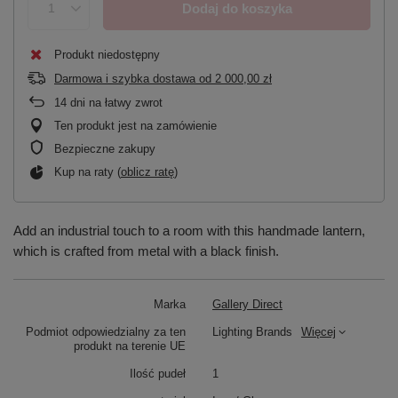
Dodaj do koszyka
Produkt niedostępny
Darmowa i szybka dostawa
od
2 000,00 zł
14
dni na łatwy zwrot
Ten produkt jest na zamówienie
Bezpieczne zakupy
Kup na raty (
oblicz ratę
)
Add an industrial touch to a room with this handmade lantern,
which is crafted from metal with a black finish.
Marka
Gallery Direct
Podmiot odpowiedzialny za ten
Lighting Brands
Więcej
produkt na terenie UE
Ilość pudeł
1