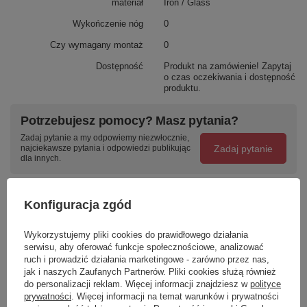
materiał
Iron / Glass
Wykończenie nóg
0
Czy wymagany montaż
0
Dostępność
Produkt na zamówienie! Zapytaj
o czas oczekiwania i dostępność
produktu.
Potrzebujesz pomocy? Masz pytania?
Zadaj pytanie a my odpowiemy niezwłocznie,
Zadaj pytanie
najciekawsze pytania i odpowiedzi publikując
dla innych.
Konfiguracja zgód
Napisz swoją opinię
Wykorzystujemy pliki cookies do prawidłowego działania
serwisu, aby oferować funkcje społecznościowe, analizować
Twoja ocena:
ruch i prowadzić działania marketingowe - zarówno przez nas,
5/5
jak i naszych Zaufanych Partnerów. Pliki cookies służą również
do personalizacji reklam. Więcej informacji znajdziesz w
polityce
prywatności
. Więcej informacji na temat warunków i prywatności