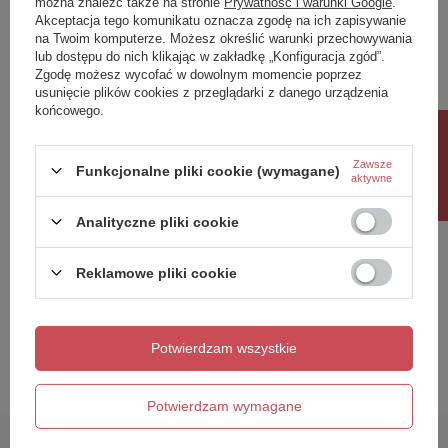
można znaleźć także na stronie
Prywatność i warunki Google
.
Treść twojej opinii
Akceptacja tego komunikatu oznacza zgodę na ich zapisywanie
na Twoim komputerze. Możesz określić warunki przechowywania
lub dostępu do nich klikając w zakładkę „Konfiguracja zgód”.
Zgodę możesz wycofać w dowolnym momencie poprzez
usunięcie plików cookies z przeglądarki z danego urządzenia
końcowego.
Dodaj własne zdjęcie produktu:
Rabat 10%
Zawsze
Funkcjonalne pliki cookie (wymagane)
aktywne
Analityczne pliki cookie
Twoje imię
Reklamowe pliki cookie
Twój email
Wyślij opinię
Potwierdzam wszystkie
Potwierdzam wymagane