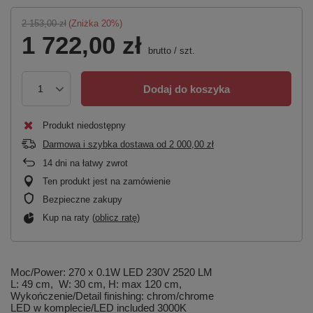
2 153,00 zł
(Zniżka
20
%)
1 722,00 zł
brutto
/
szt.
Dodaj do koszyka
Produkt niedostępny
Darmowa i szybka dostawa
od
2 000,00 zł
14
dni na łatwy zwrot
Ten produkt jest na zamówienie
Bezpieczne zakupy
Kup na raty (
oblicz ratę
)
Moc/Power: 270 x 0.1W LED 230V 2520 LM
L: 49 cm, W: 30 cm, H: max 120 cm,
Wykończenie/Detail finishing: chrom/chrome
LED w komplecie/LED included 3000K