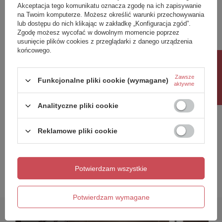
Akceptacja tego komunikatu oznacza zgodę na ich zapisywanie
na Twoim komputerze. Możesz określić warunki przechowywania
lub dostępu do nich klikając w zakładkę „Konfiguracja zgód”.
Zgodę możesz wycofać w dowolnym momencie poprzez
usunięcie plików cookies z przeglądarki z danego urządzenia
końcowego.
Dodaj własne zdjęcie produktu:
Rabat 10%
Zawsze
Funkcjonalne pliki cookie (wymagane)
aktywne
Analityczne pliki cookie
Twoje imię
Reklamowe pliki cookie
Twój email
Wyślij opinię
Potwierdzam wszystkie
Potwierdzam wymagane