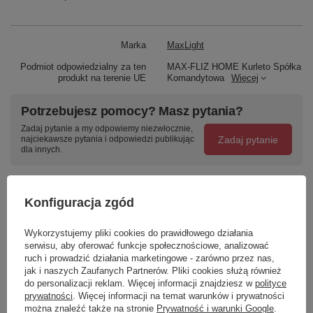
Marka
MaxLight
Podmiot odpowiedzialny za ten
MAX-FLIZ HOME Kurleto Spółka
produkt na terenie UE
Komandytowa
Więcej
Potrzebujesz pomocy? Masz pytania?
Zadaj pytanie a my odpowiemy niezwłocznie,
Zadaj pytanie
najciekawsze pytania i odpowiedzi publikując
dla innych.
Napisz swoją opinię
Konfiguracja zgód
Wykorzystujemy pliki cookies do prawidłowego działania
Twoja ocena:
serwisu, aby oferować funkcje społecznościowe, analizować
5/5
ruch i prowadzić działania marketingowe - zarówno przez nas,
jak i naszych Zaufanych Partnerów. Pliki cookies służą również
do personalizacji reklam. Więcej informacji znajdziesz w
polityce
prywatności
. Więcej informacji na temat warunków i prywatności
Treść twojej opinii
można znaleźć także na stronie
Prywatność i warunki Google
.