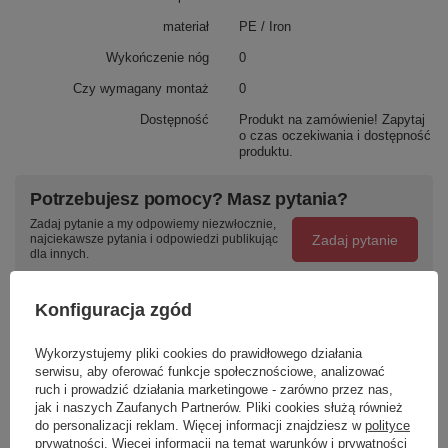
materiał
PE / Iron
Wykończenie nóg
0
Czy wymagany montaż
0
Dostępność
Produkt na zamówienie! Zapytaj
o czas oczekiwania i dostępność
produktu.
Potrzebujesz pomocy? Masz pytania?
Zadaj pytanie a my odpowiemy niezwłocznie,
Zadaj pytanie
najciekawsze pytania i odpowiedzi publikując
dla innych.
Konfiguracja zgód
Napisz swoją opinię
Wykorzystujemy pliki cookies do prawidłowego działania
serwisu, aby oferować funkcje społecznościowe, analizować
Twoja ocena:
ruch i prowadzić działania marketingowe - zarówno przez nas,
5/5
jak i naszych Zaufanych Partnerów. Pliki cookies służą również
do personalizacji reklam. Więcej informacji znajdziesz w
polityce
prywatności
. Więcej informacji na temat warunków i prywatności