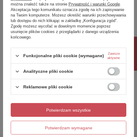
można znaleźć także na stronie
Prywatność i warunki Google
.
Treść twojej opinii
Akceptacja tego komunikatu oznacza zgodę na ich zapisywanie
na Twoim komputerze. Możesz określić warunki przechowywania
lub dostępu do nich klikając w zakładkę „Konfiguracja zgód”.
Zgodę możesz wycofać w dowolnym momencie poprzez
usunięcie plików cookies z przeglądarki z danego urządzenia
końcowego.
Rabat 10%
Dodaj własne zdjęcie produktu:
Zawsze
Funkcjonalne pliki cookie (wymagane)
aktywne
Analityczne pliki cookie
Twoje imię
Reklamowe pliki cookie
Twój email
Potwierdzam wszystkie
Wyślij opinię
Potwierdzam wymagane