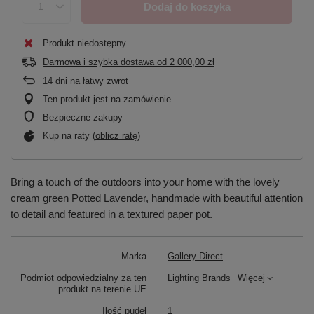
Dodaj do koszyka
Produkt niedostępny
Darmowa i szybka dostawa
od
2 000,00 zł
14
dni na łatwy zwrot
Ten produkt jest na zamówienie
Bezpieczne zakupy
Kup na raty (
oblicz ratę
)
Bring a touch of the outdoors into your home with the lovely
cream green Potted Lavender, handmade with beautiful attention
to detail and featured in a textured paper pot.
Marka
Gallery Direct
Podmiot odpowiedzialny za ten
Lighting Brands
Więcej
produkt na terenie UE
Ilość pudeł
1