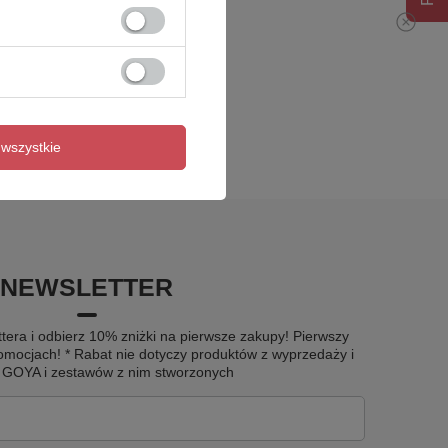
wszystkie
NEWSLETTER
tera i odbierz 10% zniżki na pierwsze zakupy! Pierwszy
omocjach! * Rabat nie dotyczy produktów z wyprzedaży i
u GOYA i zestawów z nim stworzonych