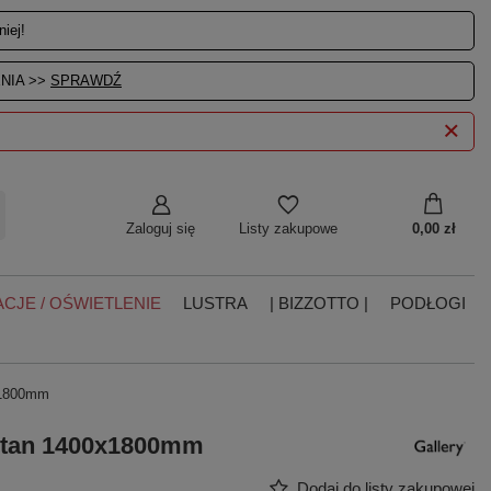
iej!
NIA >>
SPRAWDŹ
Zaloguj się
0,00 zł
Listy zakupowe
CJE / OŚWIETLENIE
LUSTRA
| BIZZOTTO |
PODŁOGI
x1800mm
artan 1400x1800mm
Dodaj do listy zakupowej