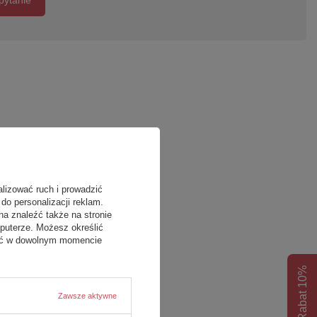
pytanie
alizować ruch i prowadzić
do personalizacji reklam.
na znaleźć także na stronie
puterze. Możesz określić
fać w dowolnym momencie
Rabat 10%
Zawsze aktywne