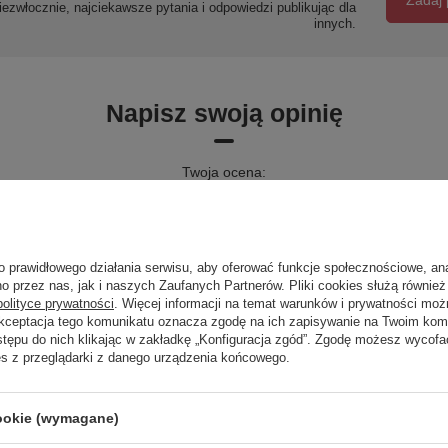
Zadaj 
ezwłocznie, najciekawsze pytania i odpowiedzi publikując dla
innych.
Napisz swoją opinię
Twoja ocena:
5/5
o prawidłowego działania serwisu, aby oferować funkcje społecznościowe, an
o przez nas, jak i naszych Zaufanych Partnerów. Pliki cookies służą również 
polityce prywatności
. Więcej informacji na temat warunków i prywatności moż
Akceptacja tego komunikatu oznacza zgodę na ich zapisywanie na Twoim kom
stępu do nich klikając w zakładkę „Konfiguracja zgód”. Zgodę możesz wyco
es z przeglądarki z danego urządzenia końcowego.
cie produktu:
cookie (wymagane)