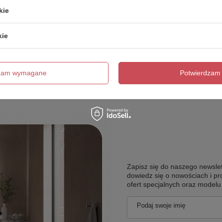
kie
kie
Wyślij opinię
dzam wymagane
Potwierdzam 
Zapisz się do naszego newslet
dowiedz się o nowościach i pr
ofert specjalnych oraz model
Podaj swoje imię