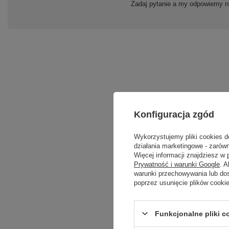
Zadaj pytanie a my odpowiemy ni
Konfiguracja zgód
Treść twojej opinii
Wykorzystujemy pliki cookies d
działania marketingowe - zarówn
Więcej informacji znajdziesz w
Prywatność i warunki Google
. 
warunki przechowywania lub do
poprzez usunięcie plików cooki
Dodaj własne zdję
Funkcjonalne pliki 