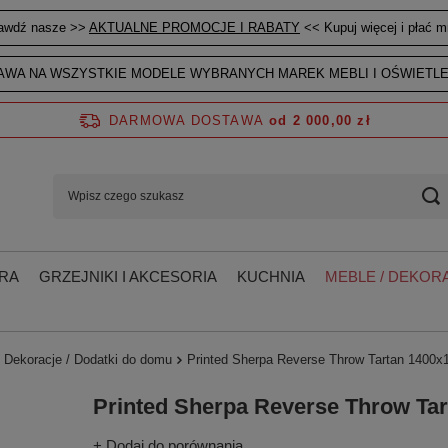
awdź nasze >>
AKTUALNE PROMOCJE I RABATY
<< Kupuj więcej i płać mn
WA NA WSZYSTKIE MODELE WYBRANYCH MAREK MEBLI I OŚWIETLE
DARMOWA DOSTAWA
od 2 000,00 zł
RA
GRZEJNIKI I AKCESORIA
KUCHNIA
MEBLE / DEKORA
 Dekoracje / Dodatki do domu
Printed Sherpa Reverse Throw Tartan 1400
Printed Sherpa Reverse Throw T
+ Dodaj do porównania