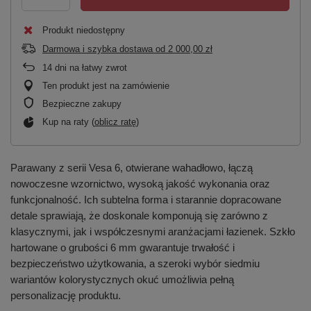
Produkt niedostępny
Darmowa i szybka dostawa
od
2 000,00 zł
14
dni na łatwy zwrot
Ten produkt jest na zamówienie
Bezpieczne zakupy
Kup na raty (
oblicz ratę
)
Parawany z serii Vesa 6, otwierane wahadłowo, łączą
nowoczesne wzornictwo, wysoką jakość wykonania oraz
funkcjonalność. Ich subtelna forma i starannie dopracowane
detale sprawiają, że doskonale komponują się zarówno z
klasycznymi, jak i współczesnymi aranżacjami łazienek. Szkło
hartowane o grubości 6 mm gwarantuje trwałość i
bezpieczeństwo użytkowania, a szeroki wybór siedmiu
wariantów kolorystycznych okuć umożliwia pełną
personalizację produktu.