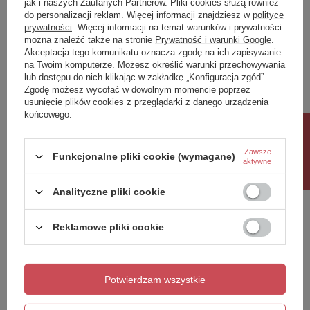
jak i naszych Zaufanych Partnerów. Pliki cookies służą również
do personalizacji reklam. Więcej informacji znajdziesz w
polityce
Twoja ocena:
prywatności
. Więcej informacji na temat warunków i prywatności
5/5
można znaleźć także na stronie
Prywatność i warunki Google
.
Akceptacja tego komunikatu oznacza zgodę na ich zapisywanie
na Twoim komputerze. Możesz określić warunki przechowywania
lub dostępu do nich klikając w zakładkę „Konfiguracja zgód”.
Treść twojej opinii
Zgodę możesz wycofać w dowolnym momencie poprzez
usunięcie plików cookies z przeglądarki z danego urządzenia
końcowego.
Rabat 10%
Zawsze
Funkcjonalne pliki cookie (wymagane)
aktywne
Dodaj własne zdjęcie produktu:
Analityczne pliki cookie
Reklamowe pliki cookie
Twoje imię
Twój email
Potwierdzam wszystkie