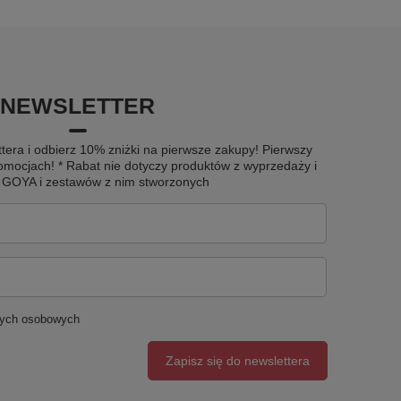
NEWSLETTER
tera i odbierz 10% zniżki na pierwsze zakupy! Pierwszy
omocjach! * Rabat nie dotyczy produktów z wyprzedaży i
u GOYA i zestawów z nim stworzonych
nych osobowych
Zapisz się do newslettera