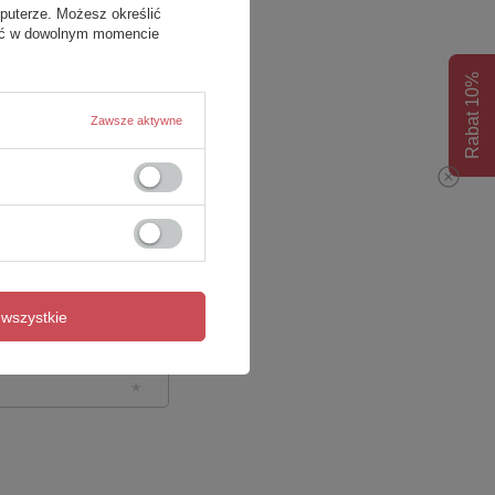
puterze. Możesz określić
fać w dowolnym momencie
Rabat 10%
Zawsze aktywne
wszystkie