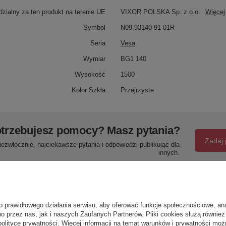
zialny za ten produkt na terenie UE
VIXOR POLSKA Sp. z o.o.
Więcej
Symbol
N09-93140-91-01R
Seria
Vesa
Wymiar
BG1 140
Wysokość
1500
Kolor Szkła
Przejrzyste
trzebujesz pomocy? Masz pytania?
Zadaj 
ezwłocznie, najciekawsze pytania i odpowiedzi publikując dla
innych.
Napisz swoją opinię
o prawidłowego działania serwisu, aby oferować funkcje społecznościowe, an
o przez nas, jak i naszych Zaufanych Partnerów. Pliki cookies służą również 
polityce prywatności
. Więcej informacji na temat warunków i prywatności moż