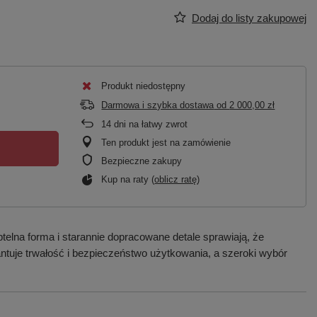
Dodaj do listy zakupowej
Produkt niedostępny
Darmowa i szybka dostawa
od
2 000,00 zł
14
dni na łatwy zwrot
Ten produkt jest na zamówienie
Bezpieczne zakupy
Kup na raty (
oblicz ratę
)
elna forma i starannie dopracowane detale sprawiają, że
tuje trwałość i bezpieczeństwo użytkowania, a szeroki wybór