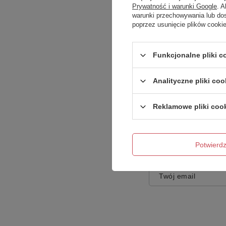
Prywatność i warunki Google
. 
warunki przechowywania lub do
poprzez usunięcie plików cooki
Treść twojej opinii
Funkcjonalne pliki 
Analityczne pliki coo
Reklamowe pliki coo
Dodaj własne zdję
Potwier
Twoje imię
Twój email