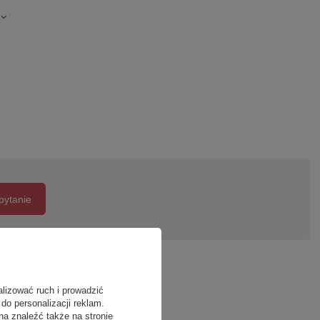
pytanie
alizować ruch i prowadzić
do personalizacji reklam.
na znaleźć także na stronie