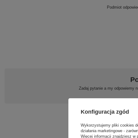
Podmiot odpowied
Po
Zadaj pytanie a my odpowiemy ni
Konfiguracja zgód
Wykorzystujemy pliki cookies d
działania marketingowe - zarówn
Więcej informacji znajdziesz w