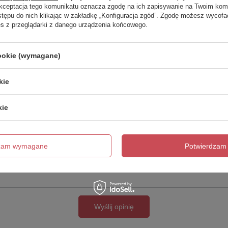
Twoja ocena:
Akceptacja tego komunikatu oznacza zgodę na ich zapisywanie na Twoim kom
5/5
stępu do nich klikając w zakładkę „Konfiguracja zgód”. Zgodę możesz wyco
es z przeglądarki z danego urządzenia końcowego.
cookie (wymagane)
kie
kie
cie produktu:
dzam wymagane
Potwierdzam 
Wyślij opinię