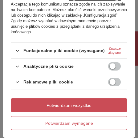
Akceptacja tego komunikatu oznacza zgodę na ich zapisywanie
Twoja ocena:
na Twoim komputerze. Możesz określić warunki przechowywania
5/5
lub dostępu do nich klikając w zakładkę „Konfiguracja zgód”.
Zgodę możesz wycofać w dowolnym momencie poprzez
usunięcie plików cookies z przeglądarki z danego urządzenia
końcowego.
Treść twojej opinii
Rabat 10%
Zawsze
Funkcjonalne pliki cookie (wymagane)
aktywne
Analityczne pliki cookie
Dodaj własne zdjęcie produktu:
Reklamowe pliki cookie
Potwierdzam wszystkie
Twoje imię
Twój email
Potwierdzam wymagane