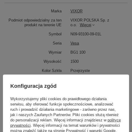
Marka
VIXOR
Podmiot odpowiedzialny za ten
VIXOR POLSKA Sp. z
produkt na terenie UE
o.o.
Więcej
Symbol
N09-93100-09-01L
Seria
Vesa
Wymiar
BG1 100
Wysokość
1500
Kolor Szkła
Przejrzyste
Potrzebujesz pomocy? Masz pytania?
Konfiguracja zgód
Zadaj pytanie a my odpowiemy niezwłocznie,
Zadaj pytanie
najciekawsze pytania i odpowiedzi publikując
Wykorzystujemy pliki cookies do prawidłowego działania
dla innych.
serwisu, aby oferować funkcje społecznościowe, analizować
ruch i prowadzić działania marketingowe - zarówno przez nas,
jak i naszych Zaufanych Partnerów. Pliki cookies służą również
do personalizacji reklam. Więcej informacji znajdziesz w
polityce
Napisz swoją opinię
prywatności
. Więcej informacji na temat warunków i prywatności
można znaleźć także na stronie
Prywatność i warunki Google
.