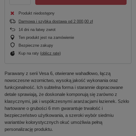
Produkt niedostępny
Darmowa i szybka dostawa
od
2 000,00 zł
14
dni na łatwy zwrot
Ten produkt jest na zamówienie
Bezpieczne zakupy
Kup na raty (
oblicz ratę
)
Parawany z serii Vesa 6, otwierane wahadłowo, łączą
nowoczesne wzornictwo, wysoką jakość wykonania oraz
funkcjonalność. Ich subtelna forma i starannie dopracowane
detale sprawiają, że doskonale komponują się zarówno z
klasycznymi, jak i współczesnymi aranżacjami łazienek. Szkło
hartowane o grubości 6 mm gwarantuje trwałość i
bezpieczeństwo użytkowania, a szeroki wybór siedmiu
wariantów kolorystycznych okuć umożliwia pełną
personalizację produktu.