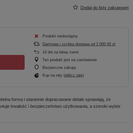
Dodaj do listy zakupowej
Produkt niedostępny
Darmowa i szybka dostawa
od
2 000,00 zł
14
dni na łatwy zwrot
Ten produkt jest na zamówienie
Bezpieczne zakupy
Kup na raty (
oblicz ratę
)
elna forma i starannie dopracowane detale sprawiają, że
tuje trwałość i bezpieczeństwo użytkowania, a szeroki wybór