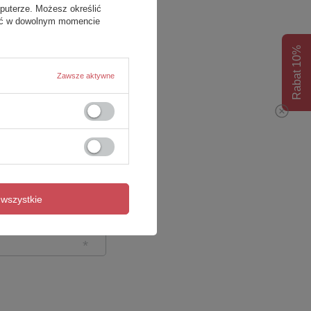
puterze. Możesz określić
fać w dowolnym momencie
Rabat 10%
Zawsze aktywne
wszystkie