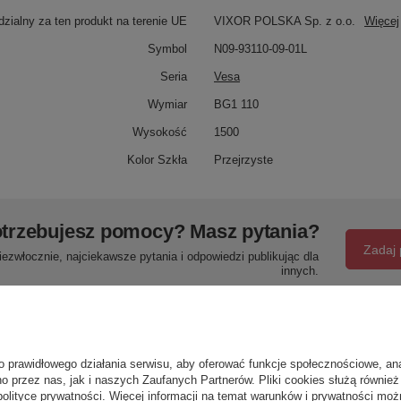
zialny za ten produkt na terenie UE
VIXOR POLSKA Sp. z o.o.
Więcej
Symbol
N09-93110-09-01L
Seria
Vesa
Wymiar
BG1 110
Wysokość
1500
Kolor Szkła
Przejrzyste
trzebujesz pomocy? Masz pytania?
Zadaj 
ezwłocznie, najciekawsze pytania i odpowiedzi publikując dla
innych.
Napisz swoją opinię
o prawidłowego działania serwisu, aby oferować funkcje społecznościowe, an
o przez nas, jak i naszych Zaufanych Partnerów. Pliki cookies służą również 
polityce prywatności
. Więcej informacji na temat warunków i prywatności moż