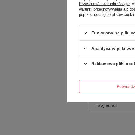
Prywatność i warunki Google
. 
warunki przechowywania lub do
poprzez usunięcie plików cooki
Treść twojej opinii
Funkcjonalne pliki 
Analityczne pliki coo
Reklamowe pliki coo
Dodaj własne zdję
Potwier
Twoje imię
Twój email