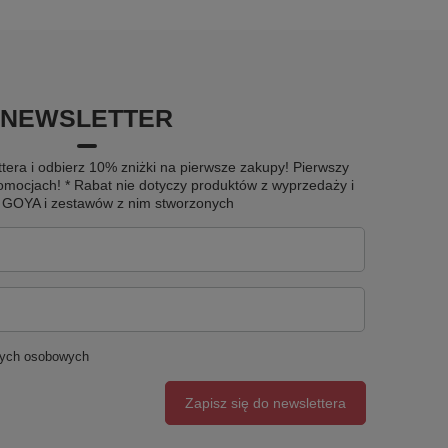
NEWSLETTER
tera i odbierz 10% zniżki na pierwsze zakupy! Pierwszy
omocjach! * Rabat nie dotyczy produktów z wyprzedaży i
u GOYA i zestawów z nim stworzonych
nych osobowych
Zapisz się do newslettera