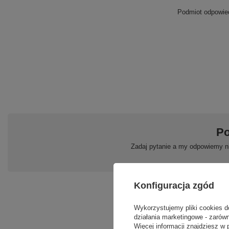
Podmiot odpowied
Po
Zadaj pytanie a my odpowiemy ni
Konfiguracja zgód
Wykorzystujemy pliki cookies d
działania marketingowe - zarówn
Więcej informacji znajdziesz w