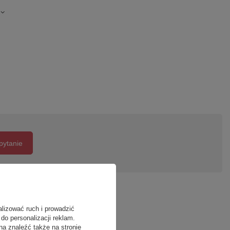
pytanie
alizować ruch i prowadzić
do personalizacji reklam.
na znaleźć także na stronie