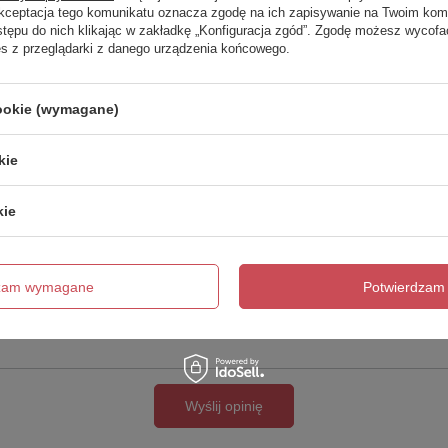
Twoja ocena:
Akceptacja tego komunikatu oznacza zgodę na ich zapisywanie na Twoim kom
5/5
stępu do nich klikając w zakładkę „Konfiguracja zgód”. Zgodę możesz wyco
es z przeglądarki z danego urządzenia końcowego.
cookie (wymagane)
kie
kie
cie produktu:
dzam wymagane
Potwierdzam 
Wyślij opinię