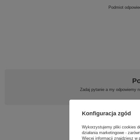
Podmiot odpowied
Po
Zadaj pytanie a my odpowiemy ni
Konfiguracja zgód
Wykorzystujemy pliki cookies d
działania marketingowe - zarówn
Więcej informacji znajdziesz w