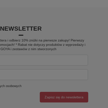
NEWSLETTER
tera i odbierz 10% zniżki na pierwsze zakupy! Pierwszy
omocjach! * Rabat nie dotyczy produktów z wyprzedaży i
u GOYA i zestawów z nim stworzonych
nych osobowych
Zapisz się do newslettera