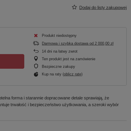
Dodaj do listy zakupowej
Produkt niedostępny
Darmowa i szybka dostawa
od
2 000,00 zł
14
dni na łatwy zwrot
Ten produkt jest na zamówienie
Bezpieczne zakupy
Kup na raty (
oblicz ratę
)
elna forma i starannie dopracowane detale sprawiają, że
tuje trwałość i bezpieczeństwo użytkowania, a szeroki wybór