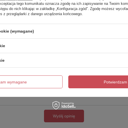
Twoja ocena:
Akceptacja tego komunikatu oznacza zgodę na ich zapisywanie na Twoim kom
5/5
stępu do nich klikając w zakładkę „Konfiguracja zgód”. Zgodę możesz wyco
es z przeglądarki z danego urządzenia końcowego.
cookie (wymagane)
kie
kie
cie produktu:
dzam wymagane
Potwierdzam 
Wyślij opinię