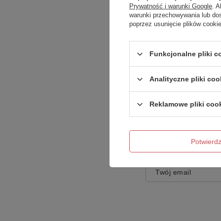
Prywatność i warunki Google
. 
warunki przechowywania lub do
poprzez usunięcie plików cooki
Treść twojej opinii
Funkcjonalne pliki 
Analityczne pliki coo
Reklamowe pliki coo
Dodaj własne zdję
Potwier
Twoje imię
Twój email