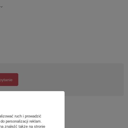
pytanie
alizować ruch i prowadzić
do personalizacji reklam.
na znaleźć także na stronie