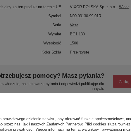
zialny za ten produkt na terenie UE
VIXOR POLSKA Sp. z o.o.
Więcej
Symbol
N09-93130-99-01R
Seria
Vesa
Wymiar
BG1 130
Wysokość
1500
Kolor Szkła
Przejrzyste
trzebujesz pomocy? Masz pytania?
Zadaj 
ezwłocznie, najciekawsze pytania i odpowiedzi publikując dla
innych.
Napisz swoją opinię
o prawidłowego działania serwisu, aby oferować funkcje społecznościowe, an
o przez nas, jak i naszych Zaufanych Partnerów. Pliki cookies służą również 
polityce prywatności
. Więcej informacji na temat warunków i prywatności moż