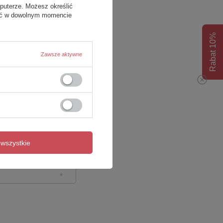
puterze. Możesz określić
fać w dowolnym momencie
Rabat 10%
Zawsze aktywne
wszystkie