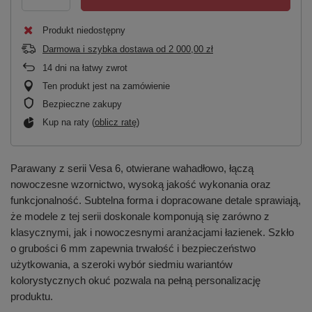
Produkt niedostępny
Darmowa i szybka dostawa
od
2 000,00 zł
14
dni na łatwy zwrot
Ten produkt jest na zamówienie
Bezpieczne zakupy
Kup na raty (
oblicz ratę
)
Parawany z serii Vesa 6, otwierane wahadłowo, łączą
nowoczesne wzornictwo, wysoką jakość wykonania oraz
funkcjonalność. Subtelna forma i dopracowane detale sprawiają,
że modele z tej serii doskonale komponują się zarówno z
klasycznymi, jak i nowoczesnymi aranżacjami łazienek. Szkło
o grubości 6 mm zapewnia trwałość i bezpieczeństwo
użytkowania, a szeroki wybór siedmiu wariantów
kolorystycznych okuć pozwala na pełną personalizację
produktu.