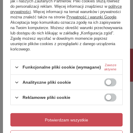
jak i naszych Zaufanych Partnerów. Pliki cookies służą również
do personalizacji reklam. Więcej informacji znajdziesz w
polityce
Twoja ocena:
prywatności
. Więcej informacji na temat warunków i prywatności
5/5
można znaleźć także na stronie
Prywatność i warunki Google
.
Akceptacja tego komunikatu oznacza zgodę na ich zapisywanie
na Twoim komputerze. Możesz określić warunki przechowywania
lub dostępu do nich klikając w zakładkę „Konfiguracja zgód”.
Treść twojej opinii
Zgodę możesz wycofać w dowolnym momencie poprzez
usunięcie plików cookies z przeglądarki z danego urządzenia
końcowego.
Rabat 10%
Zawsze
Funkcjonalne pliki cookie (wymagane)
aktywne
Dodaj własne zdjęcie produktu:
Analityczne pliki cookie
Reklamowe pliki cookie
Twoje imię
Twój email
Potwierdzam wszystkie