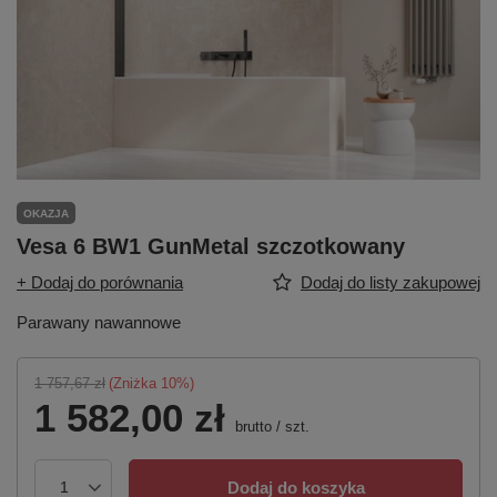
OKAZJA
Vesa 6 BW1 GunMetal szczotkowany
+ Dodaj do porównania
Dodaj do listy zakupowej
Parawany nawannowe
1 757,67 zł
(Zniżka
10
%)
1 582,00 zł
brutto
/
szt.
Dodaj do koszyka