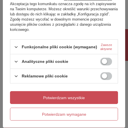
Akceptacja tego komunikatu oznacza zgodę na ich zapisywanie
Twoja ocena:
na Twoim komputerze. Możesz określić warunki przechowywania
5/5
lub dostępu do nich klikając w zakładkę „Konfiguracja zgód”.
Zgodę możesz wycofać w dowolnym momencie poprzez
usunięcie plików cookies z przeglądarki z danego urządzenia
końcowego.
Treść twojej opinii
Rabat 10%
Zawsze
Funkcjonalne pliki cookie (wymagane)
aktywne
Analityczne pliki cookie
Dodaj własne zdjęcie produktu:
Reklamowe pliki cookie
Potwierdzam wszystkie
Twoje imię
Twój email
Potwierdzam wymagane