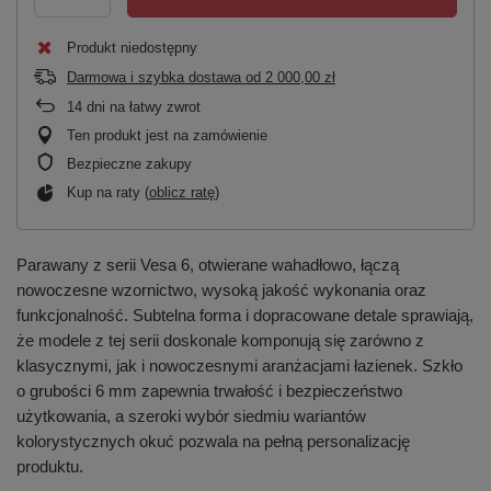
Produkt niedostępny
Darmowa i szybka dostawa
od
2 000,00 zł
14
dni na łatwy zwrot
Ten produkt jest na zamówienie
Bezpieczne zakupy
Kup na raty (
oblicz ratę
)
Parawany z serii Vesa 6, otwierane wahadłowo, łączą
nowoczesne wzornictwo, wysoką jakość wykonania oraz
funkcjonalność. Subtelna forma i dopracowane detale sprawiają,
że modele z tej serii doskonale komponują się zarówno z
klasycznymi, jak i nowoczesnymi aranżacjami łazienek. Szkło
o grubości 6 mm zapewnia trwałość i bezpieczeństwo
użytkowania, a szeroki wybór siedmiu wariantów
kolorystycznych okuć pozwala na pełną personalizację
produktu.