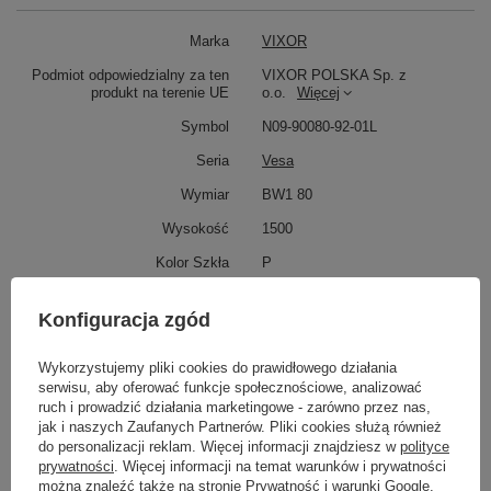
Marka
VIXOR
Podmiot odpowiedzialny za ten
VIXOR POLSKA Sp. z
produkt na terenie UE
o.o.
Więcej
Symbol
N09-90080-92-01L
Seria
Vesa
Wymiar
BW1 80
Wysokość
1500
Kolor Szkła
P
Potrzebujesz pomocy? Masz pytania?
Konfiguracja zgód
Zadaj pytanie a my odpowiemy niezwłocznie,
Zadaj pytanie
najciekawsze pytania i odpowiedzi publikując
Wykorzystujemy pliki cookies do prawidłowego działania
dla innych.
serwisu, aby oferować funkcje społecznościowe, analizować
ruch i prowadzić działania marketingowe - zarówno przez nas,
jak i naszych Zaufanych Partnerów. Pliki cookies służą również
do personalizacji reklam. Więcej informacji znajdziesz w
polityce
Napisz swoją opinię
prywatności
. Więcej informacji na temat warunków i prywatności
można znaleźć także na stronie
Prywatność i warunki Google
.