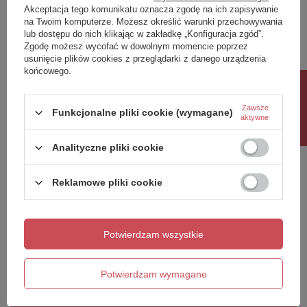
Akceptacja tego komunikatu oznacza zgodę na ich zapisywanie
Twoja ocena:
na Twoim komputerze. Możesz określić warunki przechowywania
5/5
lub dostępu do nich klikając w zakładkę „Konfiguracja zgód”.
Zgodę możesz wycofać w dowolnym momencie poprzez
usunięcie plików cookies z przeglądarki z danego urządzenia
końcowego.
Treść twojej opinii
Rabat 10%
Zawsze
Funkcjonalne pliki cookie (wymagane)
aktywne
Analityczne pliki cookie
Dodaj własne zdjęcie produktu:
Reklamowe pliki cookie
Potwierdzam wszystkie
Twoje imię
Twój email
Potwierdzam wymagane