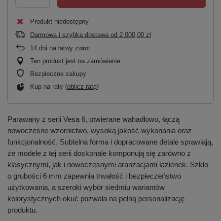
Produkt niedostępny
Darmowa i szybka dostawa
od
2 000,00 zł
14
dni na łatwy zwrot
Ten produkt jest na zamówienie
Bezpieczne zakupy
Kup na raty (
oblicz ratę
)
Parawany z serii Vesa 6, otwierane wahadłowo, łączą
nowoczesne wzornictwo, wysoką jakość wykonania oraz
funkcjonalność. Subtelna forma i dopracowane detale sprawiają,
że modele z tej serii doskonale komponują się zarówno z
klasycznymi, jak i nowoczesnymi aranżacjami łazienek. Szkło
o grubości 6 mm zapewnia trwałość i bezpieczeństwo
użytkowania, a szeroki wybór siedmiu wariantów
kolorystycznych okuć pozwala na pełną personalizację
produktu.