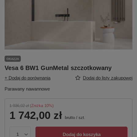
OKAZJA
Vesa 6 BW1 GunMetal szczotkowany
+ Dodaj do porównania
Dodaj do listy zakupowej
Parawany nawannowe
1 936,02 zł
(Zniżka
10
%)
1 742,00 zł
brutto
/
szt.
Dodaj do koszyka