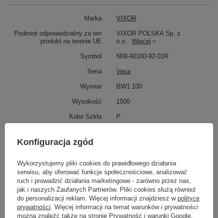
Marka
VIXOR
Podmiot odpowiedzialny za ten
VIXOR POLSKA Sp. z
produkt na terenie UE
o.o.
Więcej
Symbol
N09-90100-92-01R
Seria
Vesa
Wymiar
BW1 100
Wysokość
1500
Kolor Szkła
P
Potrzebujesz pomocy? Masz pytania?
Konfiguracja zgód
Zadaj pytanie a my odpowiemy niezwłocznie,
Zadaj pytanie
najciekawsze pytania i odpowiedzi publikując
Wykorzystujemy pliki cookies do prawidłowego działania
dla innych.
serwisu, aby oferować funkcje społecznościowe, analizować
ruch i prowadzić działania marketingowe - zarówno przez nas,
jak i naszych Zaufanych Partnerów. Pliki cookies służą również
do personalizacji reklam. Więcej informacji znajdziesz w
polityce
Napisz swoją opinię
prywatności
. Więcej informacji na temat warunków i prywatności
można znaleźć także na stronie
Prywatność i warunki Google
.