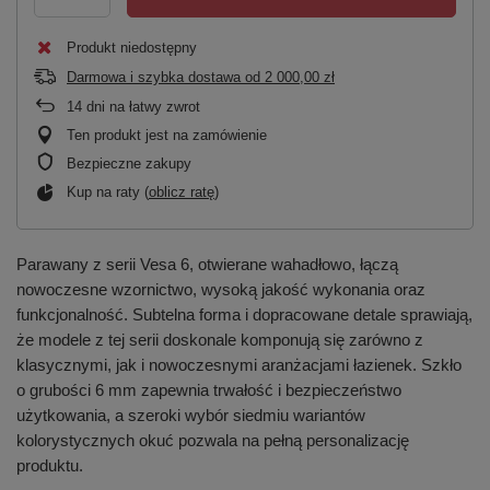
Produkt niedostępny
Darmowa i szybka dostawa
od
2 000,00 zł
14
dni na łatwy zwrot
Ten produkt jest na zamówienie
Bezpieczne zakupy
Kup na raty (
oblicz ratę
)
Parawany z serii Vesa 6, otwierane wahadłowo, łączą
nowoczesne wzornictwo, wysoką jakość wykonania oraz
funkcjonalność. Subtelna forma i dopracowane detale sprawiają,
że modele z tej serii doskonale komponują się zarówno z
klasycznymi, jak i nowoczesnymi aranżacjami łazienek. Szkło
o grubości 6 mm zapewnia trwałość i bezpieczeństwo
użytkowania, a szeroki wybór siedmiu wariantów
kolorystycznych okuć pozwala na pełną personalizację
produktu.