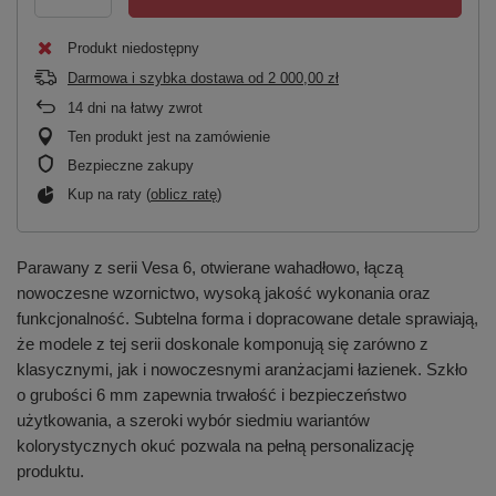
Produkt niedostępny
Darmowa i szybka dostawa
od
2 000,00 zł
14
dni na łatwy zwrot
Ten produkt jest na zamówienie
Bezpieczne zakupy
Kup na raty (
oblicz ratę
)
Parawany z serii Vesa 6, otwierane wahadłowo, łączą
nowoczesne wzornictwo, wysoką jakość wykonania oraz
funkcjonalność. Subtelna forma i dopracowane detale sprawiają,
że modele z tej serii doskonale komponują się zarówno z
klasycznymi, jak i nowoczesnymi aranżacjami łazienek. Szkło
o grubości 6 mm zapewnia trwałość i bezpieczeństwo
użytkowania, a szeroki wybór siedmiu wariantów
kolorystycznych okuć pozwala na pełną personalizację
produktu.