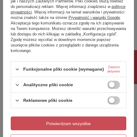
jak i naszych Zaufanych Partnerów. Pliki cookies służą również
do personalizacji reklam. Więcej informacji znajdziesz w
polityce
Twoja ocena:
prywatności
. Więcej informacji na temat warunków i prywatności
5/5
można znaleźć także na stronie
Prywatność i warunki Google
.
Akceptacja tego komunikatu oznacza zgodę na ich zapisywanie
na Twoim komputerze. Możesz określić warunki przechowywania
lub dostępu do nich klikając w zakładkę „Konfiguracja zgód”.
Treść twojej opinii
Zgodę możesz wycofać w dowolnym momencie poprzez
usunięcie plików cookies z przeglądarki z danego urządzenia
końcowego.
Rabat 10%
Zawsze
Funkcjonalne pliki cookie (wymagane)
aktywne
Dodaj własne zdjęcie produktu:
Analityczne pliki cookie
Reklamowe pliki cookie
Twoje imię
Twój email
Potwierdzam wszystkie