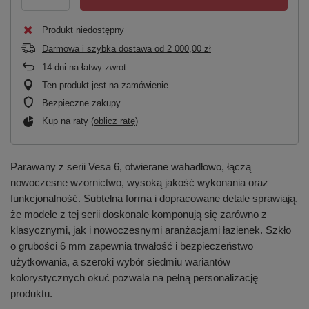
Produkt niedostępny
Darmowa i szybka dostawa
od
2 000,00 zł
14
dni na łatwy zwrot
Ten produkt jest na zamówienie
Bezpieczne zakupy
Kup na raty (
oblicz ratę
)
Parawany z serii Vesa 6, otwierane wahadłowo, łączą
nowoczesne wzornictwo, wysoką jakość wykonania oraz
funkcjonalność. Subtelna forma i dopracowane detale sprawiają,
że modele z tej serii doskonale komponują się zarówno z
klasycznymi, jak i nowoczesnymi aranżacjami łazienek. Szkło
o grubości 6 mm zapewnia trwałość i bezpieczeństwo
użytkowania, a szeroki wybór siedmiu wariantów
kolorystycznych okuć pozwala na pełną personalizację
produktu.