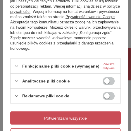
jak i naszych Zaufanych Partnerów. Pliki cookies służą również
do personalizacji reklam. Więcej informacji znajdziesz w
polityce
Twoja ocena:
prywatności
. Więcej informacji na temat warunków i prywatności
5/5
można znaleźć także na stronie
Prywatność i warunki Google
.
Akceptacja tego komunikatu oznacza zgodę na ich zapisywanie
na Twoim komputerze. Możesz określić warunki przechowywania
lub dostępu do nich klikając w zakładkę „Konfiguracja zgód”.
Treść twojej opinii
Zgodę możesz wycofać w dowolnym momencie poprzez
usunięcie plików cookies z przeglądarki z danego urządzenia
końcowego.
Rabat 10%
Zawsze
Funkcjonalne pliki cookie (wymagane)
aktywne
Dodaj własne zdjęcie produktu:
Analityczne pliki cookie
Reklamowe pliki cookie
Twoje imię
Twój email
Potwierdzam wszystkie