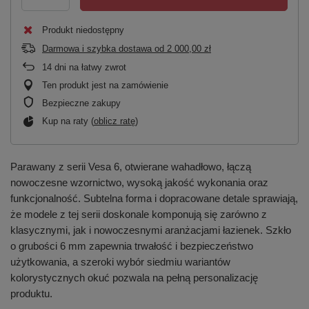
Produkt niedostępny
Darmowa i szybka dostawa
od
2 000,00 zł
14
dni na łatwy zwrot
Ten produkt jest na zamówienie
Bezpieczne zakupy
Kup na raty (
oblicz ratę
)
Parawany z serii Vesa 6, otwierane wahadłowo, łączą
nowoczesne wzornictwo, wysoką jakość wykonania oraz
funkcjonalność. Subtelna forma i dopracowane detale sprawiają,
że modele z tej serii doskonale komponują się zarówno z
klasycznymi, jak i nowoczesnymi aranżacjami łazienek. Szkło
o grubości 6 mm zapewnia trwałość i bezpieczeństwo
użytkowania, a szeroki wybór siedmiu wariantów
kolorystycznych okuć pozwala na pełną personalizację
produktu.