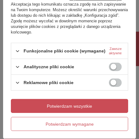
Akceptacja tego komunikatu oznacza zgodę na ich zapisywanie
Twoja ocena:
na Twoim komputerze. Możesz określić warunki przechowywania
5/5
lub dostępu do nich klikając w zakładkę „Konfiguracja zgód”.
Zgodę możesz wycofać w dowolnym momencie poprzez
usunięcie plików cookies z przeglądarki z danego urządzenia
końcowego.
Treść twojej opinii
Rabat 10%
Zawsze
Funkcjonalne pliki cookie (wymagane)
aktywne
Analityczne pliki cookie
Dodaj własne zdjęcie produktu:
Reklamowe pliki cookie
Potwierdzam wszystkie
Twoje imię
Twój email
Potwierdzam wymagane