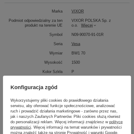
Marka
VIXOR
Podmiot odpowiedzialny za ten
VIXOR POLSKA Sp. z
produkt na terenie UE
o.o.
Więcej
Symbol
N09-90070-91-01R
Seria
Vesa
Wymiar
BW1 70
Wysokość
1500
Kolor Szkła
P
Potrzebujesz pomocy? Masz pytania?
Konfiguracja zgód
Zadaj pytanie a my odpowiemy niezwłocznie,
Zadaj pytanie
najciekawsze pytania i odpowiedzi publikując
Wykorzystujemy pliki cookies do prawidłowego działania
dla innych.
serwisu, aby oferować funkcje społecznościowe, analizować
ruch i prowadzić działania marketingowe - zarówno przez nas,
jak i naszych Zaufanych Partnerów. Pliki cookies służą również
do personalizacji reklam. Więcej informacji znajdziesz w
polityce
Napisz swoją opinię
prywatności
. Więcej informacji na temat warunków i prywatności
można znaleźć także na stronie
Prywatność i warunki Google
.