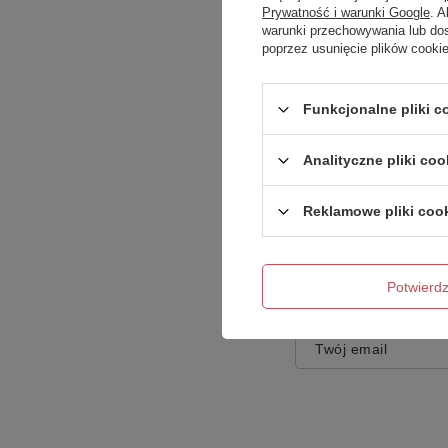
Prywatność i warunki Google
. 
warunki przechowywania lub do
poprzez usunięcie plików cooki
Treść twojej opinii
Funkcjonalne pliki 
Analityczne pliki coo
Reklamowe pliki coo
Dodaj własne zdję
Potwier
Twoje imię
Twój email