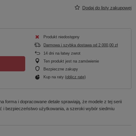
Dodaj do listy zakupowej
Produkt niedostępny
Darmowa i szybka dostawa
od
2 000,00 zł
14
dni na łatwy zwrot
Ten produkt jest na zamówienie
Bezpieczne zakupy
Kup na raty (
oblicz ratę
)
forma i dopracowane detale sprawiają, że modele z tej serii
ć i bezpieczeństwo użytkowania, a szeroki wybór siedmiu