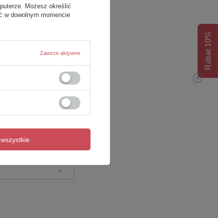
puterze. Możesz określić
fać w dowolnym momencie
Rabat 10%
Zawsze aktywne
wszystkie