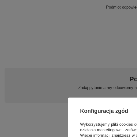
Podmiot odpowied
Po
Zadaj pytanie a my odpowiemy ni
Konfiguracja zgód
Wykorzystujemy pliki cookies d
działania marketingowe - zarówn
Więcej informacji znajdziesz w