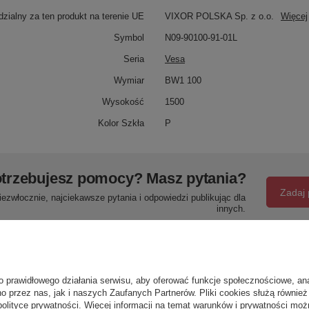
zialny za ten produkt na terenie UE
VIXOR POLSKA Sp. z o.o.
Więcej
Symbol
N09-90100-91-01L
Seria
Vesa
Wymiar
BW1 100
Wysokość
1500
Kolor Szkła
P
trzebujesz pomocy? Masz pytania?
Zadaj 
ezwłocznie, najciekawsze pytania i odpowiedzi publikując dla
innych.
Napisz swoją opinię
o prawidłowego działania serwisu, aby oferować funkcje społecznościowe, an
o przez nas, jak i naszych Zaufanych Partnerów. Pliki cookies służą również 
polityce prywatności
. Więcej informacji na temat warunków i prywatności moż