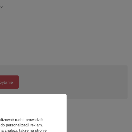
pytanie
alizować ruch i prowadzić
do personalizacji reklam.
na znaleźć także na stronie