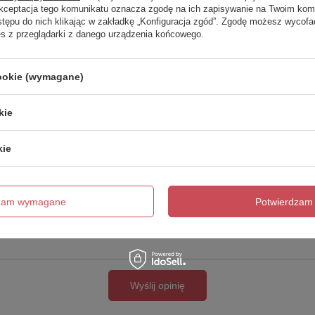
Twoja ocena:
Akceptacja tego komunikatu oznacza zgodę na ich zapisywanie na Twoim kom
5/5
stępu do nich klikając w zakładkę „Konfiguracja zgód”. Zgodę możesz wyco
es z przeglądarki z danego urządzenia końcowego.
cookie (wymagane)
kie
kie
cie produktu:
dzam wymagane
Potwierdzam 
Wyślij opinię