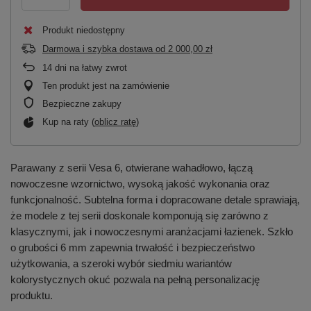
Produkt niedostępny
Darmowa i szybka dostawa
od
2 000,00 zł
14
dni na łatwy zwrot
Ten produkt jest na zamówienie
Bezpieczne zakupy
Kup na raty (
oblicz ratę
)
Parawany z serii Vesa 6, otwierane wahadłowo, łączą
nowoczesne wzornictwo, wysoką jakość wykonania oraz
funkcjonalność. Subtelna forma i dopracowane detale sprawiają,
że modele z tej serii doskonale komponują się zarówno z
klasycznymi, jak i nowoczesnymi aranżacjami łazienek. Szkło
o grubości 6 mm zapewnia trwałość i bezpieczeństwo
użytkowania, a szeroki wybór siedmiu wariantów
kolorystycznych okuć pozwala na pełną personalizację
produktu.