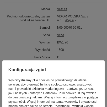
Marka
VIXOR
Podmiot odpowiedzialny za ten
VIXOR POLSKA Sp. z
produkt na terenie UE
o.o.
Więcej
Symbol
N09-90070-99-01L
Seria
Vesa
Wymiar
BW1 70
Wysokość
1500
Kolor Szkła
P
Potrzebujesz pomocy? Masz pytania?
Konfiguracja zgód
Zadaj pytanie a my odpowiemy niezwłocznie,
Zadaj pytanie
najciekawsze pytania i odpowiedzi publikując
Wykorzystujemy pliki cookies do prawidłowego działania
dla innych.
serwisu, aby oferować funkcje społecznościowe, analizować
ruch i prowadzić działania marketingowe - zarówno przez nas,
jak i naszych Zaufanych Partnerów. Pliki cookies służą również
do personalizacji reklam. Więcej informacji znajdziesz w
polityce
Napisz swoją opinię
prywatności
. Więcej informacji na temat warunków i prywatności
można znaleźć także na stronie
Prywatność i warunki Google
.