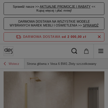
Sprawdź nasze >>
AKTUALNE PROMOCJE I RABATY
<<
Kupuj więcej i płać mniej!
DARMOWA DOSTAWA NA WSZYSTKIE MODELE
WYBRANYCH MAREK MEBLI I OŚWIETLENIA >>
SPRAWDŹ
DARMOWA DOSTAWA
od 2 000,00 zł
Wstecz
Strona główna
Vesa 6 BW1 Złoty szczotkowany