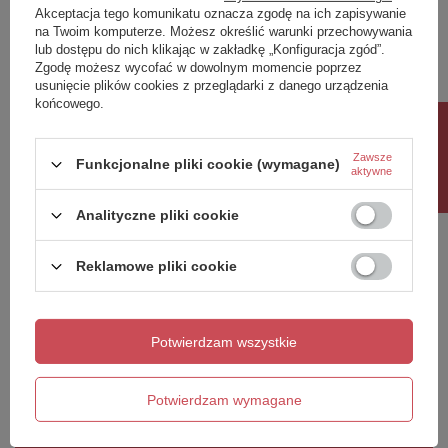
Akceptacja tego komunikatu oznacza zgodę na ich zapisywanie
Twoja ocena:
na Twoim komputerze. Możesz określić warunki przechowywania
5/5
lub dostępu do nich klikając w zakładkę „Konfiguracja zgód”.
Zgodę możesz wycofać w dowolnym momencie poprzez
usunięcie plików cookies z przeglądarki z danego urządzenia
końcowego.
Treść twojej opinii
Rabat 10%
Zawsze
Funkcjonalne pliki cookie (wymagane)
aktywne
Analityczne pliki cookie
Dodaj własne zdjęcie produktu:
Reklamowe pliki cookie
Potwierdzam wszystkie
Twoje imię
Twój email
Potwierdzam wymagane