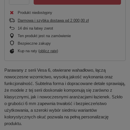
Produkt niedostępny
Darmowa i szybka dostawa
od
2 000,00 zł
14
dni na łatwy zwrot
Ten produkt jest na zamówienie
Bezpieczne zakupy
Kup na raty (
oblicz ratę
)
Parawany z serii Vesa 6, otwierane wahadłowo, łączą
nowoczesne wzornictwo, wysoką jakość wykonania oraz
funkcjonalność. Subtelna forma i dopracowane detale sprawiają,
że modele z tej serii doskonale komponują się zarówno z
klasycznymi, jak i nowoczesnymi aranżacjami łazienek. Szkło
o grubości 6 mm zapewnia trwałość i bezpieczeństwo
użytkowania, a szeroki wybór siedmiu wariantów
kolorystycznych okuć pozwala na pełną personalizację
produktu.