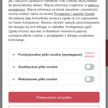
jak i naszych Zaufanych Partnerów. Pliki cookies służą również
do personalizacji reklam. Więcej informacji znajdziesz w
polityce
Twoja ocena:
prywatności
. Więcej informacji na temat warunków i prywatności
5/5
można znaleźć także na stronie
Prywatność i warunki Google
.
Akceptacja tego komunikatu oznacza zgodę na ich zapisywanie
na Twoim komputerze. Możesz określić warunki przechowywania
lub dostępu do nich klikając w zakładkę „Konfiguracja zgód”.
Treść twojej opinii
Zgodę możesz wycofać w dowolnym momencie poprzez
usunięcie plików cookies z przeglądarki z danego urządzenia
końcowego.
Rabat 10%
Zawsze
Funkcjonalne pliki cookie (wymagane)
aktywne
Dodaj własne zdjęcie produktu:
Analityczne pliki cookie
Reklamowe pliki cookie
Twoje imię
Twój email
Potwierdzam wszystkie