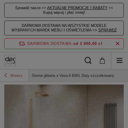
Sprawdź nasze >>
AKTUALNE PROMOCJE I RABATY
<<
Kupuj więcej i płać mniej!
DARMOWA DOSTAWA NA WSZYSTKIE MODELE
WYBRANYCH MAREK MEBLI I OŚWIETLENIA >>
SPRAWDŹ
DARMOWA DOSTAWA
od 2 000,00 zł
Wstecz
Strona główna
Vesa 6 BW1 Złoty szczotkowany