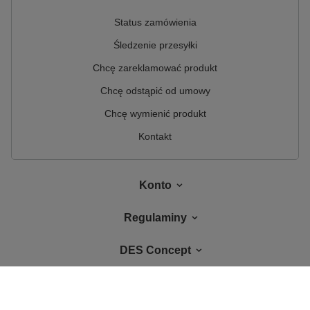
Status zamówienia
Śledzenie przesyłki
Chcę zareklamować produkt
Chcę odstąpić od umowy
Chcę wymienić produkt
Kontakt
Konto
Regulaminy
DES Concept
W sklepie prezentujemy ceny brutto (z VAT).
Stawki VAT dla konsumentów z
kraju:
Polska
.