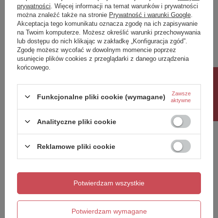
prywatności
. Więcej informacji na temat warunków i prywatności
można znaleźć także na stronie
Prywatność i warunki Google
.
Napisz swoją opinię
Akceptacja tego komunikatu oznacza zgodę na ich zapisywanie
na Twoim komputerze. Możesz określić warunki przechowywania
lub dostępu do nich klikając w zakładkę „Konfiguracja zgód”.
Twoja ocena:
Zgodę możesz wycofać w dowolnym momencie poprzez
5/5
usunięcie plików cookies z przeglądarki z danego urządzenia
końcowego.
Rabat 10%
Treść twojej opinii
Zawsze
Funkcjonalne pliki cookie (wymagane)
aktywne
Analityczne pliki cookie
Reklamowe pliki cookie
Dodaj własne zdjęcie produktu:
Potwierdzam wszystkie
Twoje imię
Potwierdzam wymagane