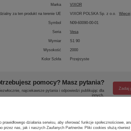
Marka
VIXOR
zialny za ten produkt na terenie UE
VIXOR POLSKA Sp. z o.o.
Więcej
Symbol
N09-60090-00-01
Seria
Vesa
Wymiar
S1 90
Wysokość
2000
Kolor Szkła
Przejrzyste
trzebujesz pomocy? Masz pytania?
Zadaj 
ezwłocznie, najciekawsze pytania i odpowiedzi publikując dla
innych.
Napisz swoją opinię
o prawidłowego działania serwisu, aby oferować funkcje społecznościowe, an
o przez nas, jak i naszych Zaufanych Partnerów. Pliki cookies służą również 