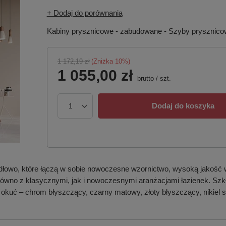
+ Dodaj do porównania
Kabiny prysznicowe - zabudowane - Szyby prysznic
1 172,19 zł
(Zniżka
10
%)
1 055,00 zł
brutto
/
szt.
Dodaj do koszyka
dłowo, które łączą w sobie nowoczesne wzornictwo, wysoką jakość 
 zarówno z klasycznymi, jak i nowoczesnymi aranżacjami łazienek. S
 okuć – chrom błyszczący, czarny matowy, złoty błyszczący, nikiel