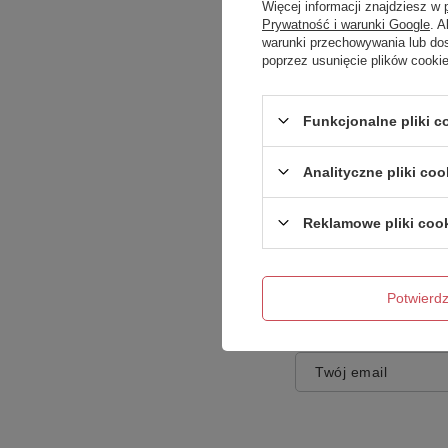
Więcej informacji znajdziesz w
Prywatność i warunki Google
. 
warunki przechowywania lub do
poprzez usunięcie plików cooki
Treść twojej opinii
Funkcjonalne pliki 
Analityczne pliki coo
Reklamowe pliki coo
Dodaj własne zdję
Potwier
Twoje imię
Twój email