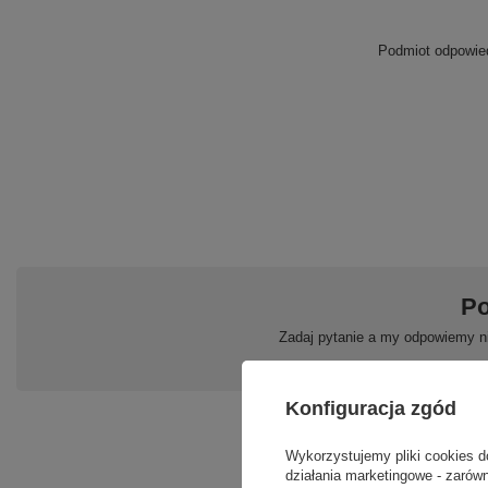
Podmiot odpowied
Po
Zadaj pytanie a my odpowiemy ni
Konfiguracja zgód
Wykorzystujemy pliki cookies d
działania marketingowe - zarówn