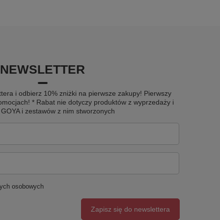
NEWSLETTER
tera i odbierz 10% zniżki na pierwsze zakupy! Pierwszy
omocjach! * Rabat nie dotyczy produktów z wyprzedaży i
u GOYA i zestawów z nim stworzonych
nych osobowych
Zapisz się do newslettera