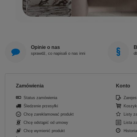
Opinie o nas
B
sprawdź, co napisali o nas inni
d
Zamówienia
Konto
Status zamówienia
Zarejest
Śledzenie przesyłki
Koszyk
Chcę zareklamować produkt
Listy 
Chcę odstąpić od umowy
Lista z
Chcę wymienić produkt
Historia