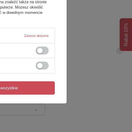
na znaleźć także na stronie
puterze. Możesz określić
fać w dowolnym momencie
Rabat 10%
Zawsze aktywne
wszystkie