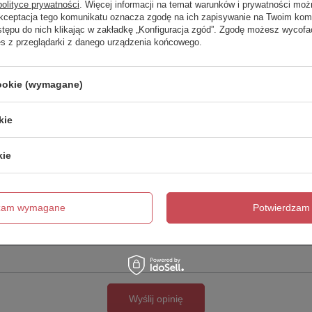
polityce prywatności
. Więcej informacji na temat warunków i prywatności moż
Akceptacja tego komunikatu oznacza zgodę na ich zapisywanie na Twoim kom
Twoja ocena:
stępu do nich klikając w zakładkę „Konfiguracja zgód”. Zgodę możesz wyco
5/5
es z przeglądarki z danego urządzenia końcowego.
cookie (wymagane)
kie
kie
cie produktu:
dzam wymagane
Potwierdzam 
Wyślij opinię