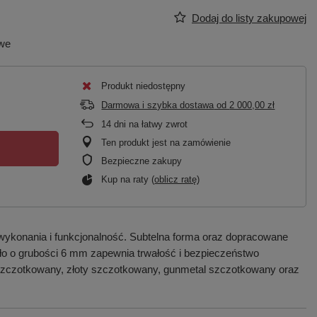
Dodaj do listy zakupowej
owe
Produkt niedostępny
Darmowa i szybka dostawa
od
2 000,00 zł
14
dni na łatwy zwrot
Ten produkt jest na zamówienie
Bezpieczne zakupy
Kup na raty (
oblicz ratę
)
wykonania i funkcjonalność. Subtelna forma oraz dopracowane
zkło o grubości 6 mm zapewnia trwałość i bezpieczeństwo
 szczotkowany, złoty szczotkowany, gunmetal szczotkowany oraz