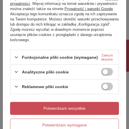
prywatności
. Więcej informacji na temat warunków i prywatności
można znaleźć także na stronie
Prywatność i warunki Google
.
Napisz swoją opinię
Akceptacja tego komunikatu oznacza zgodę na ich zapisywanie
na Twoim komputerze. Możesz określić warunki przechowywania
lub dostępu do nich klikając w zakładkę „Konfiguracja zgód”.
Twoja ocena:
Zgodę możesz wycofać w dowolnym momencie poprzez
5/5
usunięcie plików cookies z przeglądarki z danego urządzenia
końcowego.
Rabat 10%
Treść twojej opinii
Zawsze
Funkcjonalne pliki cookie (wymagane)
aktywne
Analityczne pliki cookie
Reklamowe pliki cookie
Dodaj własne zdjęcie produktu:
Potwierdzam wszystkie
Twoje imię
Potwierdzam wymagane