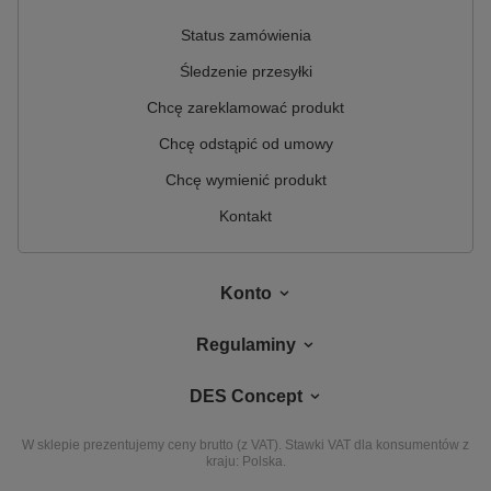
Status zamówienia
Śledzenie przesyłki
Chcę zareklamować produkt
Chcę odstąpić od umowy
Chcę wymienić produkt
Kontakt
Konto
Regulaminy
DES Concept
W sklepie prezentujemy ceny brutto (z VAT).
Stawki VAT dla konsumentów z
kraju:
Polska
.