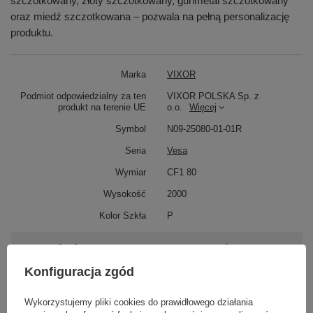
szczotkowany, złoty szczotkowany, gunmetal szczotkowany
oraz miedź szczotkowana – pozwala na pełną personalizację
produktu.
Marka
VIXOR
Podmiot odpowiedzialny za ten
VIXOR POLSKA Sp. z
produkt na terenie UE
o.o.
Więcej
Symbol
N09-25080-01-01R
Seria
Vesa
Wymiar
CF1 80
Wysokość
2000
Kolor Szkła
P
Potrzebujesz pomocy? Masz pytania?
Zadaj pytanie a my odpowiemy niezwłocznie,
Konfiguracja zgód
Zadaj pytanie
najciekawsze pytania i odpowiedzi publikując
dla innych.
Wykorzystujemy pliki cookies do prawidłowego działania