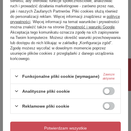
serwisu, aby oferować funkcje społecznościowe, analizować
ruch i prowadzić działania marketingowe - zarówno przez nas,
Napisz swoją opinię
jak i naszych Zaufanych Partnerów. Pliki cookies służą również
do personalizacji reklam. Więcej informacji znajdziesz w
polityce
prywatności
. Więcej informacji na temat warunków i prywatności
można znaleźć także na stronie
Prywatność i warunki Google
.
Twoja ocena:
Akceptacja tego komunikatu oznacza zgodę na ich zapisywanie
5/5
na Twoim komputerze. Możesz określić warunki przechowywania
lub dostępu do nich klikając w zakładkę „Konfiguracja zgód”.
Zgodę możesz wycofać w dowolnym momencie poprzez
usunięcie plików cookies z przeglądarki z danego urządzenia
Treść twojej opinii
końcowego.
Rabat 10%
Zawsze
Funkcjonalne pliki cookie (wymagane)
aktywne
Dodaj własne zdjęcie produktu:
Analityczne pliki cookie
Reklamowe pliki cookie
Twoje imię
Potwierdzam wszystkie