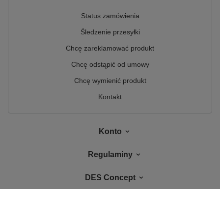
Status zamówienia
Śledzenie przesyłki
Chcę zareklamować produkt
Chcę odstąpić od umowy
Chcę wymienić produkt
Kontakt
Konto
Regulaminy
DES Concept
W sklepie prezentujemy ceny brutto (z VAT).
Stawki VAT dla konsumentów z
kraju:
Polska
.