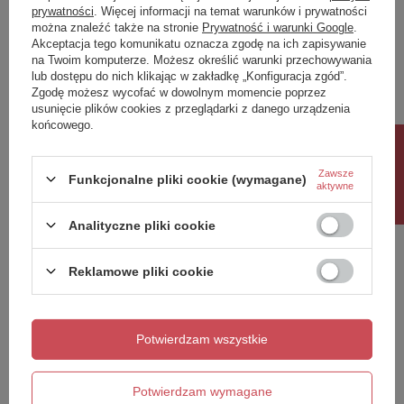
prywatności
. Więcej informacji na temat warunków i prywatności
można znaleźć także na stronie
Prywatność i warunki Google
.
Napisz swoją opinię
Akceptacja tego komunikatu oznacza zgodę na ich zapisywanie
na Twoim komputerze. Możesz określić warunki przechowywania
lub dostępu do nich klikając w zakładkę „Konfiguracja zgód”.
Twoja ocena:
Zgodę możesz wycofać w dowolnym momencie poprzez
5/5
usunięcie plików cookies z przeglądarki z danego urządzenia
końcowego.
Rabat 10%
Treść twojej opinii
Zawsze
Funkcjonalne pliki cookie (wymagane)
aktywne
Analityczne pliki cookie
Reklamowe pliki cookie
Dodaj własne zdjęcie produktu:
Potwierdzam wszystkie
Twoje imię
Potwierdzam wymagane