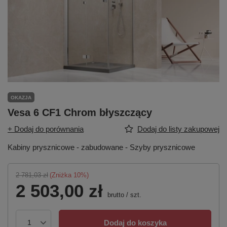
OKAZJA
Vesa 6 CF1 Chrom błyszczący
+ Dodaj do porównania
Dodaj do listy zakupowej
Kabiny prysznicowe - zabudowane - Szyby prysznicowe
2 781,03 zł
(Zniżka
10
%)
2 503,00 zł
brutto
/
szt.
Dodaj do koszyka