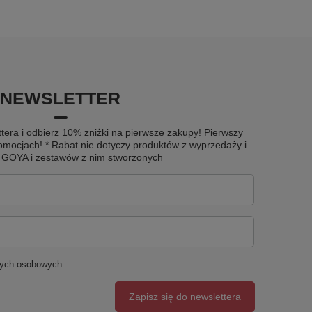
NEWSLETTER
tera i odbierz 10% zniżki na pierwsze zakupy! Pierwszy
omocjach! * Rabat nie dotyczy produktów z wyprzedaży i
u GOYA i zestawów z nim stworzonych
nych osobowych
Zapisz się do newslettera