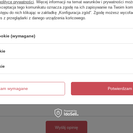
polityce prywatności
. Więcej informacji na temat warunków i prywatności moż
Akceptacja tego komunikatu oznacza zgodę na ich zapisywanie na Twoim kom
Twoja ocena:
stępu do nich klikając w zakładkę „Konfiguracja zgód”. Zgodę możesz wyco
5/5
es z przeglądarki z danego urządzenia końcowego.
cookie (wymagane)
kie
kie
cie produktu:
dzam wymagane
Potwierdzam 
Wyślij opinię