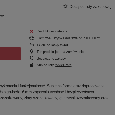
Dodaj do listy zakupowej
owe
Produkt niedostępny
Darmowa i szybka dostawa
od
2 000,00 zł
14
dni na łatwy zwrot
Ten produkt jest na zamówienie
Bezpieczne zakupy
Kup na raty (
oblicz ratę
)
wykonania i funkcjonalność. Subtelna forma oraz dopracowane
zkło o grubości 6 mm zapewnia trwałość i bezpieczeństwo
 szczotkowany, złoty szczotkowany, gunmetal szczotkowany oraz