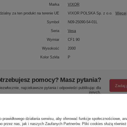
Marka
VIXOR
zialny za ten produkt na terenie UE
VIXOR POLSKA Sp. z o.o.
Więcej
Symbol
N09-25090-54-01L
Seria
Vesa
Wymiar
CF1 90
Wysokość
2000
Kolor Szkła
P
trzebujesz pomocy? Masz pytania?
Zadaj 
ezwłocznie, najciekawsze pytania i odpowiedzi publikując dla
innych.
Napisz swoją opinię
o prawidłowego działania serwisu, aby oferować funkcje społecznościowe, an
o przez nas, jak i naszych Zaufanych Partnerów. Pliki cookies służą również 