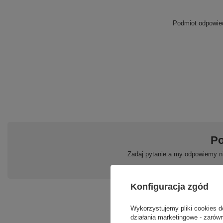
Podmiot odpowied
Po
Zadaj pytanie a my odpowiemy ni
Konfiguracja zgód
Wykorzystujemy pliki cookies d
działania marketingowe - zarówn