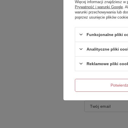
Więcej informacji znajdziesz w
Prywatność i warunki Google
. 
warunki przechowywania lub do
poprzez usunięcie plików cooki
Treść twojej opinii
Funkcjonalne pliki 
Analityczne pliki coo
Reklamowe pliki coo
Dodaj własne zdję
Potwier
Twoje imię
Twój email