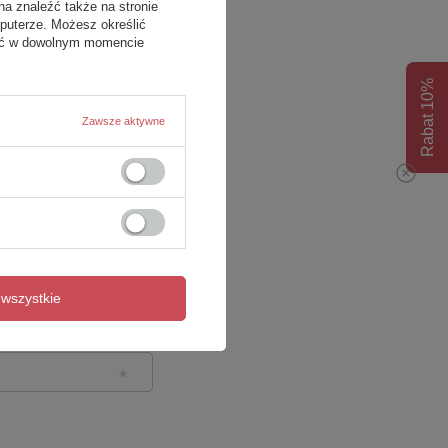
na znaleźć także na stronie
puterze. Możesz określić
fać w dowolnym momencie
Rabat 10%
Zawsze aktywne
wszystkie