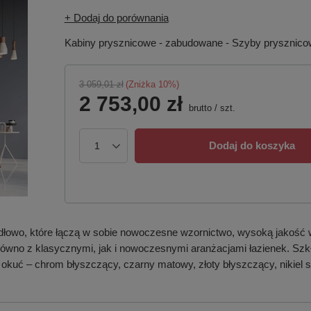
+ Dodaj do porównania
Kabiny prysznicowe - zabudowane - Szyby prysznic
3 059,01 zł
(Zniżka
10
%)
2 753,00 zł
brutto
/
szt.
Dodaj do koszyka
dłowo, które łączą w sobie nowoczesne wzornictwo, wysoką jakość 
 zarówno z klasycznymi, jak i nowoczesnymi aranżacjami łazienek. S
 okuć – chrom błyszczący, czarny matowy, złoty błyszczący, nikiel