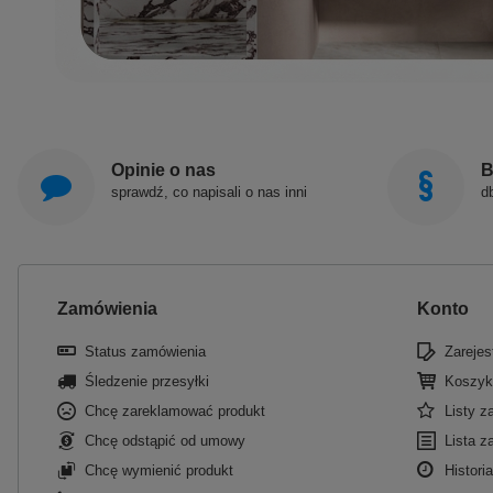
Opinie o nas
B
sprawdź, co napisali o nas inni
d
Zamówienia
Konto
Status zamówienia
Zarejest
Śledzenie przesyłki
Koszyk
Chcę zareklamować produkt
Listy 
Chcę odstąpić od umowy
Lista z
Chcę wymienić produkt
Historia