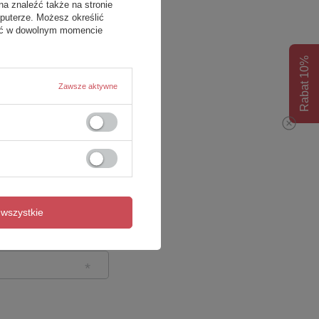
na znaleźć także na stronie
puterze. Możesz określić
fać w dowolnym momencie
Rabat 10%
Zawsze aktywne
wszystkie