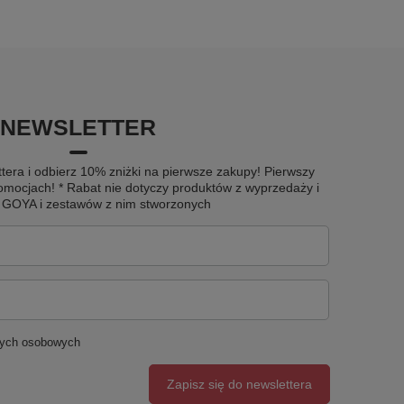
NEWSLETTER
tera i odbierz 10% zniżki na pierwsze zakupy! Pierwszy
omocjach! * Rabat nie dotyczy produktów z wyprzedaży i
u GOYA i zestawów z nim stworzonych
nych osobowych
Zapisz się do newslettera