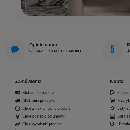
Opinie o nas
B
sprawdź, co napisali o nas inni
d
Zamówienia
Konto
Status zamówienia
Zarejest
Śledzenie przesyłki
Koszyk
Chcę zareklamować produkt
Listy 
Chcę odstąpić od umowy
Lista z
Chcę wymienić produkt
Historia