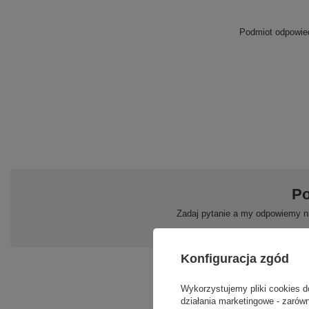
Podmiot odpowied
Po
Zadaj pytanie a my odpowiemy ni
Konfiguracja zgód
Wykorzystujemy pliki cookies d
działania marketingowe - zarówn