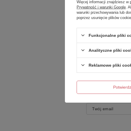
Więcej informacji znajdziesz w
Prywatność i warunki Google
. 
warunki przechowywania lub do
poprzez usunięcie plików cooki
Treść twojej opinii
Funkcjonalne pliki 
Analityczne pliki coo
Reklamowe pliki coo
Dodaj własne zdję
Potwier
Twoje imię
Twój email