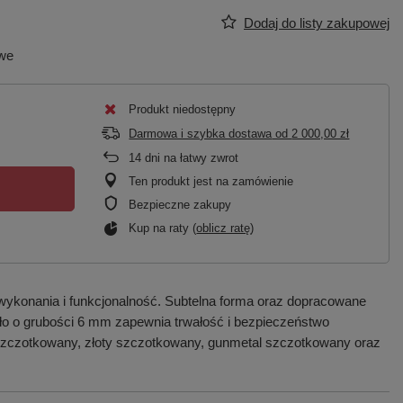
Dodaj do listy zakupowej
owe
Produkt niedostępny
Darmowa i szybka dostawa
od
2 000,00 zł
14
dni na łatwy zwrot
Ten produkt jest na zamówienie
Bezpieczne zakupy
Kup na raty (
oblicz ratę
)
wykonania i funkcjonalność. Subtelna forma oraz dopracowane
zkło o grubości 6 mm zapewnia trwałość i bezpieczeństwo
 szczotkowany, złoty szczotkowany, gunmetal szczotkowany oraz