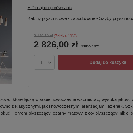
+ Dodaj do porównania
Kabiny prysznicowe - zabudowane - Szyby prysznic
3 140,19 zł
(Zniżka
10
%)
2 826,00 zł
brutto
/
szt.
Dodaj do koszyka
dłowo, które łączą w sobie nowoczesne wzornictwo, wysoką jakość 
 zarówno z klasycznymi, jak i nowoczesnymi aranżacjami łazienek. S
 okuć – chrom błyszczący, czarny matowy, złoty błyszczący, nikiel