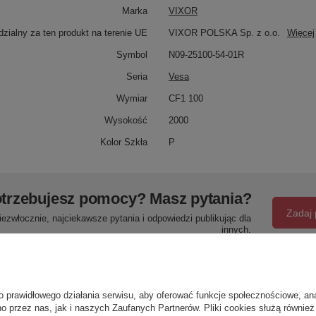
Marka
VIXOR
zialny za ten produkt na terenie UE
VIXOR POLSKA Sp. z o.o.
Więcej
Symbol
N09-25100-54-01R
Seria
Vesa
Wymiar
CF1 100
Wysokość
2000
Kolor Szkła
P
trzebujesz pomocy? Masz pytania?
Zadaj 
ezwłocznie, najciekawsze pytania i odpowiedzi publikując dla
innych.
Napisz swoją opinię
o prawidłowego działania serwisu, aby oferować funkcje społecznościowe, an
o przez nas, jak i naszych Zaufanych Partnerów. Pliki cookies służą również 