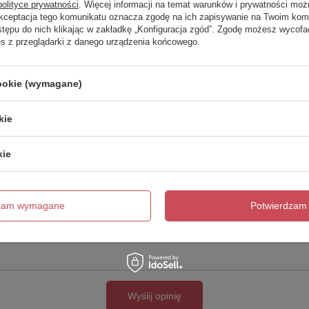
polityce prywatności
. Więcej informacji na temat warunków i prywatności moż
Akceptacja tego komunikatu oznacza zgodę na ich zapisywanie na Twoim kom
Twoja ocena:
stępu do nich klikając w zakładkę „Konfiguracja zgód”. Zgodę możesz wyco
5/5
es z przeglądarki z danego urządzenia końcowego.
cookie (wymagane)
kie
kie
cie produktu:
dzam wymagane
Potwierdzam 
Wyślij opinię