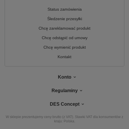
Status zamówienia
Śledzenie przesyłki
Chcę zareklamować produkt
Chcę odstąpić od umowy
Chcę wymienić produkt
Kontakt
Konto
Regulaminy
DES Concept
W sklepie prezentujemy ceny brutto (z VAT).
Stawki VAT dla konsumentów z
kraju:
Polska
.