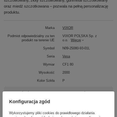
szczotkowany, złoty szczotkowany, gunmetal szczotkowany
oraz miedź szczotkowana – pozwala na pełną personalizację
produktu.
Marka
VIXOR
Podmiot odpowiedzialny za ten
VIXOR POLSKA Sp. z
produkt na terenie UE
o.o.
Więcej
Symbol
N09-25080-93-01L
Seria
Vesa
Wymiar
CF1 80
Wysokość
2000
Kolor Szkła
P
Potrzebujesz pomocy? Masz pytania?
Zadaj pytanie a my odpowiemy niezwłocznie,
Konfiguracja zgód
Zadaj pytanie
najciekawsze pytania i odpowiedzi publikując
dla innych.
Wykorzystujemy pliki cookies do prawidłowego działania