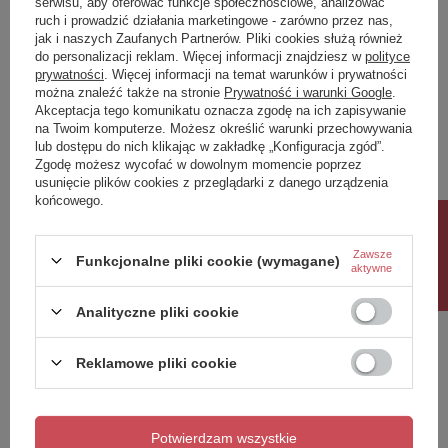
serwisu, aby oferować funkcje społecznościowe, analizować
ruch i prowadzić działania marketingowe - zarówno przez nas,
Napisz swoją opinię
jak i naszych Zaufanych Partnerów. Pliki cookies służą również
do personalizacji reklam. Więcej informacji znajdziesz w
polityce
prywatności
. Więcej informacji na temat warunków i prywatności
można znaleźć także na stronie
Prywatność i warunki Google
.
Twoja ocena:
Akceptacja tego komunikatu oznacza zgodę na ich zapisywanie
5/5
na Twoim komputerze. Możesz określić warunki przechowywania
lub dostępu do nich klikając w zakładkę „Konfiguracja zgód”.
Zgodę możesz wycofać w dowolnym momencie poprzez
usunięcie plików cookies z przeglądarki z danego urządzenia
Treść twojej opinii
końcowego.
Rabat 10%
Zawsze
Funkcjonalne pliki cookie (wymagane)
aktywne
Dodaj własne zdjęcie produktu:
Analityczne pliki cookie
Reklamowe pliki cookie
Twoje imię
Potwierdzam wszystkie