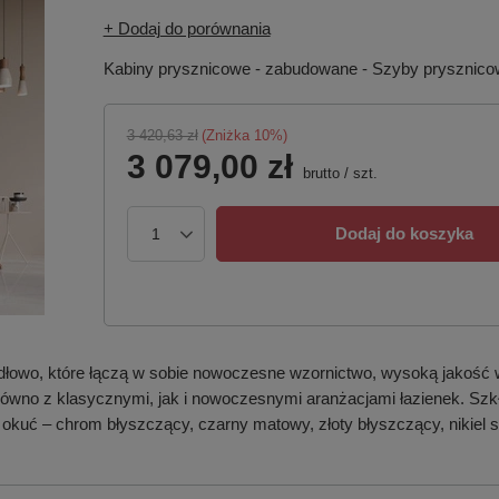
+ Dodaj do porównania
Kabiny prysznicowe - zabudowane - Szyby prysznic
3 420,63 zł
(Zniżka
10
%)
3 079,00 zł
brutto
/
szt.
Dodaj do koszyka
dłowo, które łączą w sobie nowoczesne wzornictwo, wysoką jakość 
 zarówno z klasycznymi, jak i nowoczesnymi aranżacjami łazienek. S
 okuć – chrom błyszczący, czarny matowy, złoty błyszczący, nikiel