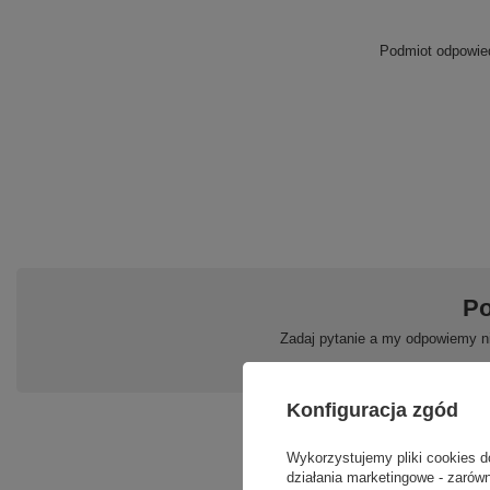
Podmiot odpowied
Po
Zadaj pytanie a my odpowiemy ni
Konfiguracja zgód
Wykorzystujemy pliki cookies d
działania marketingowe - zarówn