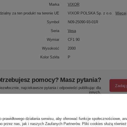
Marka
VIXOR
zialny za ten produkt na terenie UE
VIXOR POLSKA Sp. z o.o.
Więcej
Symbol
N09-25090-93-01R
Seria
Vesa
Wymiar
CF1 90
Wysokość
2000
Kolor Szkła
P
trzebujesz pomocy? Masz pytania?
Zadaj 
ezwłocznie, najciekawsze pytania i odpowiedzi publikując dla
innych.
Napisz swoją opinię
o prawidłowego działania serwisu, aby oferować funkcje społecznościowe, an
o przez nas, jak i naszych Zaufanych Partnerów. Pliki cookies służą również 