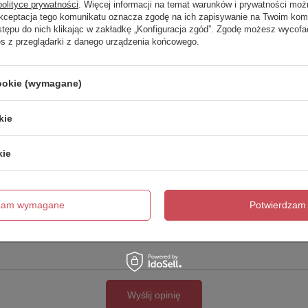
polityce prywatności
. Więcej informacji na temat warunków i prywatności moż
Akceptacja tego komunikatu oznacza zgodę na ich zapisywanie na Twoim kom
Twoja ocena:
stępu do nich klikając w zakładkę „Konfiguracja zgód”. Zgodę możesz wyco
5/5
es z przeglądarki z danego urządzenia końcowego.
cookie (wymagane)
kie
kie
cie produktu:
dzam wymagane
Potwierdzam 
Wyślij opinię