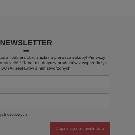
NEWSLETTER
tera i odbierz 10% zniżki na pierwsze zakupy! Pierwszy
omocjach! * Rabat nie dotyczy produktów z wyprzedaży i
u GOYA i zestawów z nim stworzonych
nych osobowych
Zapisz się do newslettera