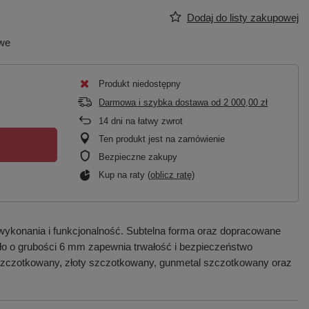
Dodaj do listy zakupowej
owe
Produkt niedostępny
Darmowa i szybka dostawa
od
2 000,00 zł
14
dni na łatwy zwrot
Ten produkt jest na zamówienie
Bezpieczne zakupy
Kup na raty (
oblicz ratę
)
wykonania i funkcjonalność. Subtelna forma oraz dopracowane
zkło o grubości 6 mm zapewnia trwałość i bezpieczeństwo
 szczotkowany, złoty szczotkowany, gunmetal szczotkowany oraz