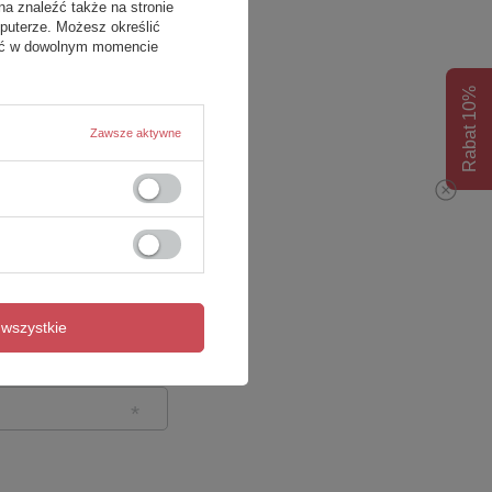
na znaleźć także na stronie
puterze. Możesz określić
fać w dowolnym momencie
Rabat 10%
Zawsze aktywne
wszystkie