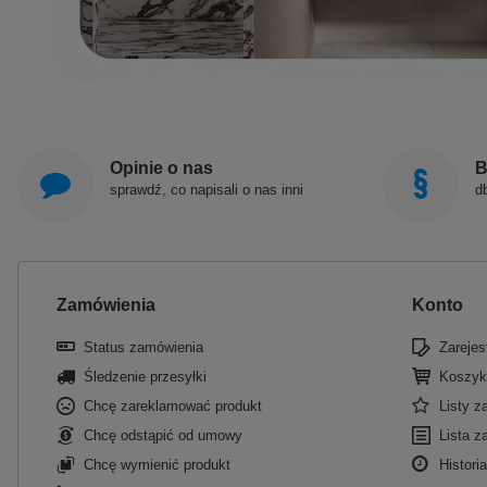
Opinie o nas
B
sprawdź, co napisali o nas inni
d
Zamówienia
Konto
Status zamówienia
Zarejest
Śledzenie przesyłki
Koszyk
Chcę zareklamować produkt
Listy 
Chcę odstąpić od umowy
Lista z
Chcę wymienić produkt
Historia