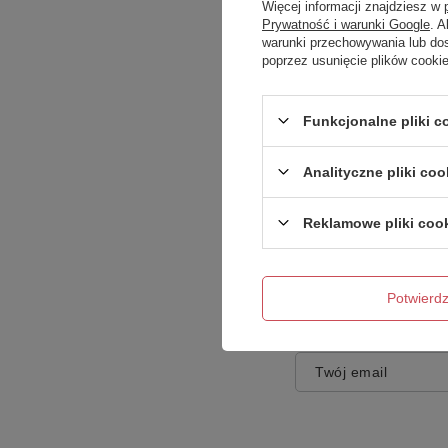
Więcej informacji znajdziesz w
Prywatność i warunki Google
. 
warunki przechowywania lub do
poprzez usunięcie plików cooki
Treść twojej opinii
Funkcjonalne pliki 
Analityczne pliki coo
Reklamowe pliki coo
Dodaj własne zdję
Potwier
Twoje imię
Twój email